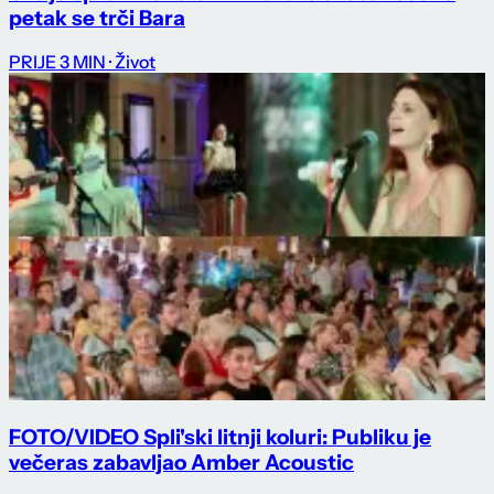
petak se trči Bara
PRIJE 3 MIN
· Život
FOTO/VIDEO Spli'ski litnji koluri: Publiku je
večeras zabavljao Amber Acoustic