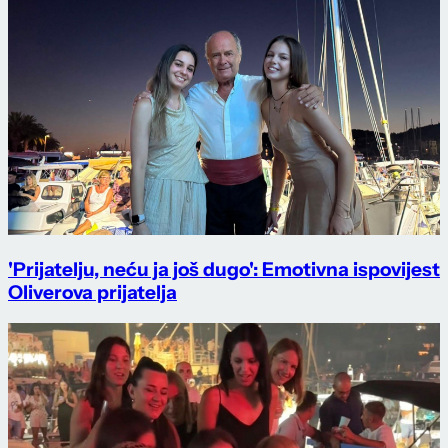
'Prijatelju, neću ja još dugo': Emotivna ispovijest
Oliverova prijatelja