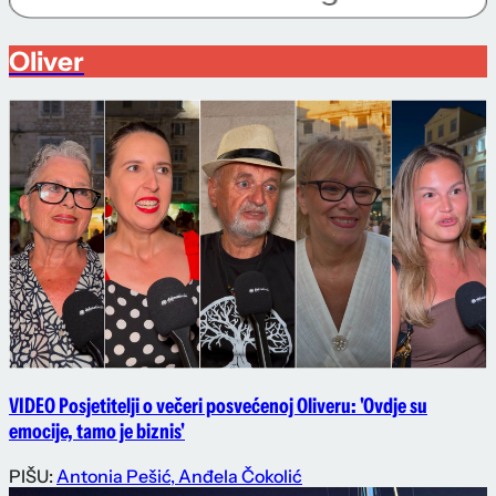
Oliver
VIDEO Posjetitelji o večeri posvećenoj Oliveru: 'Ovdje su
emocije, tamo je biznis'
PIŠU:
Antonia Pešić
,
Anđela Čokolić