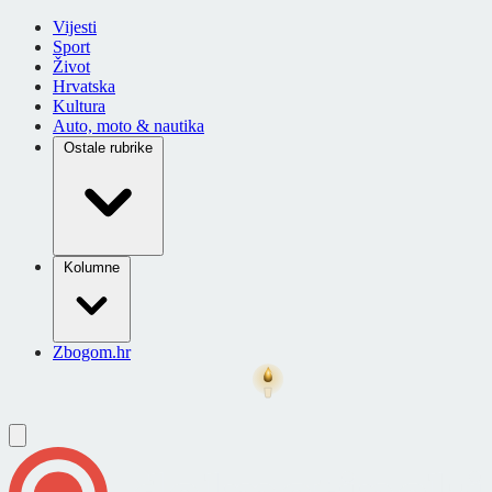
Vijesti
Sport
Život
Hrvatska
Kultura
Auto, moto & nautika
Ostale rubrike
Kolumne
Zbogom.hr