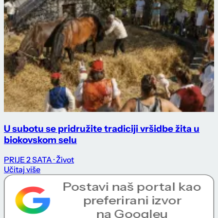
U subotu se pridružite tradiciji vršidbe žita u
biokovskom selu
PRIJE 2 SATA
· Život
Učitaj više