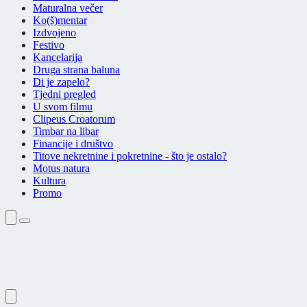
Maturalna večer
Ko(š)mentar
Izdvojeno
Festivo
Kancelarija
Druga strana baluna
Di je zapelo?
Tjedni pregled
U svom filmu
Clipeus Croatorum
Timbar na libar
Financije i društvo
Titove nekretnine i pokretnine - što je ostalo?
Motus natura
Kultura
Promo