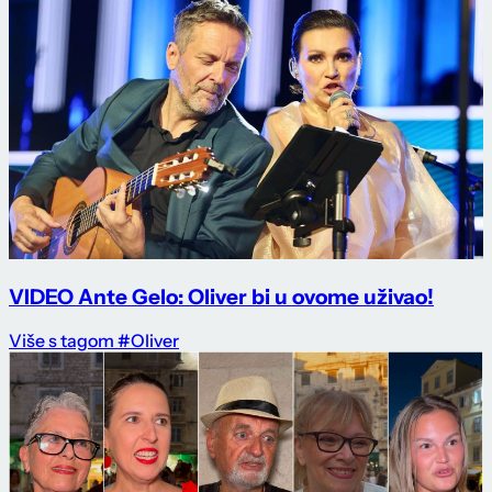
VIDEO Ante Gelo: Oliver bi u ovome uživao!
Više s tagom #Oliver