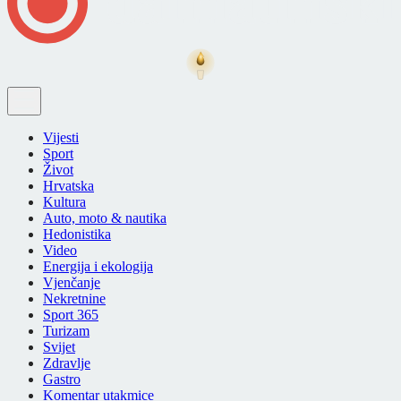
Vijesti
Sport
Život
Hrvatska
Kultura
Auto, moto & nautika
Hedonistika
Video
Energija i ekologija
Vjenčanje
Nekretnine
Sport 365
Turizam
Svijet
Zdravlje
Gastro
Komentar utakmice