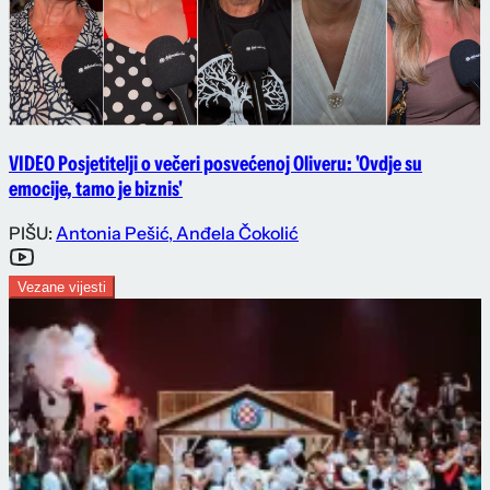
VIDEO Posjetitelji o večeri posvećenoj Oliveru: 'Ovdje su
emocije, tamo je biznis'
PIŠU:
Antonia Pešić
,
Anđela Čokolić
Vezane vijesti