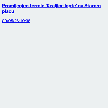
Promijenjen termin 'Kraljice lopte' na Starom
placu
09/05/26 · 10:36