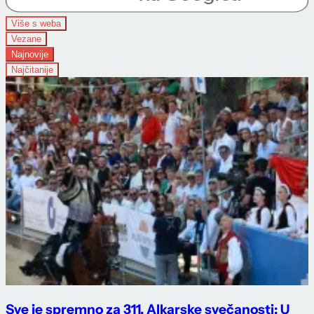
Više s weba
Vezane
Najnovije
Najčitanije
Sve je spremno za 311. Alkarske svečanosti: U