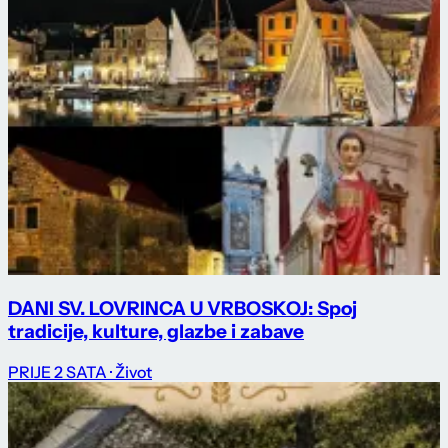
DANI SV. LOVRINCA U VRBOSKOJ: Spoj
tradicije, kulture, glazbe i zabave
PRIJE 2 SATA
· Život