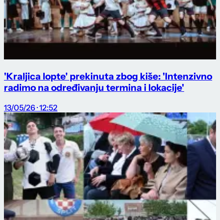
'Kraljica lopte' prekinuta zbog kiše: 'Intenzivno
radimo na određivanju termina i lokacije'
13/05/26 · 12:52