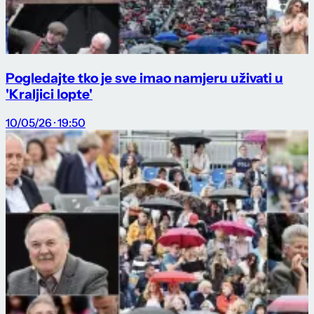
Pogledajte tko je sve imao namjeru uživati u
'Kraljici lopte'
10/05/26 · 19:50