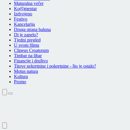
Maturalna večer
Ko(š)mentar
Izdvojeno
Festivo
Kancelarija
Druga strana baluna
Di je zapelo?
Tjedni pregled
U svom filmu
Clipeus Croatorum
Timbar na libar
Financije i društvo
Titove nekretnine i pokretnine - što je ostalo?
Motus natura
Kultura
Promo