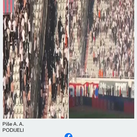
Piše
A. A.
PODIJELI