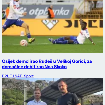
Osijek demolirao Rudeš u Velikoj Gorici, za
domaćine debitirao Noa Skoko
PRIJE 1 SAT
· Sport