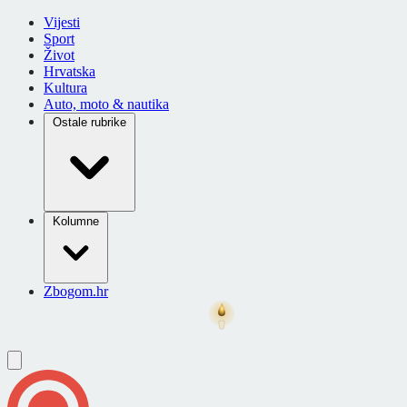
Vijesti
Sport
Život
Hrvatska
Kultura
Auto, moto & nautika
Ostale rubrike
Kolumne
Zbogom.hr