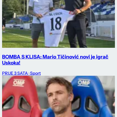
BOMBA S KLISA: Mario Tičinović novi je igrač
Uskoka!
PRIJE 3 SATA
· Sport