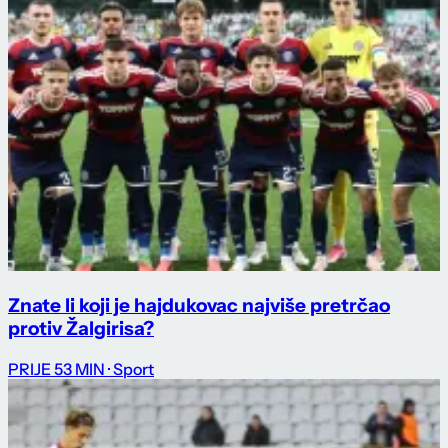
Znate li koji je hajdukovac najviše pretrčao
protiv Žalgirisa?
PRIJE 53 MIN
· Sport