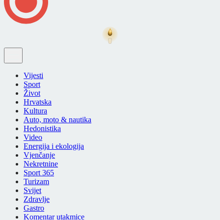
Vijesti
Sport
Život
Hrvatska
Kultura
Auto, moto & nautika
Hedonistika
Video
Energija i ekologija
Vjenčanje
Nekretnine
Sport 365
Turizam
Svijet
Zdravlje
Gastro
Komentar utakmice