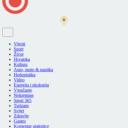
Vijesti
Sport
Život
Hrvatska
Kultura
Auto, moto & nautika
Hedonistika
Video
Energija i ekologija
Vjenčanje
Nekretnine
Sport 365
Turizam
Svijet
Zdravlje
Gastro
Komentar utakmice