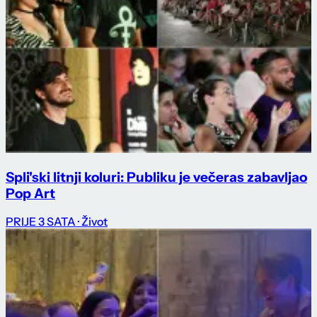
Spli'ski litnji koluri: Publiku je večeras zabavljao
Pop Art
PRIJE 3 SATA
· Život