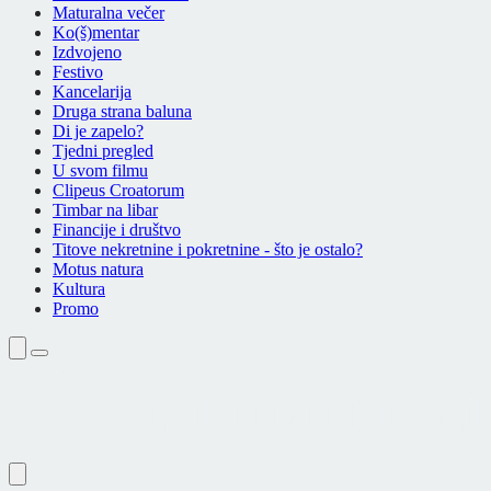
Maturalna večer
Ko(š)mentar
Izdvojeno
Festivo
Kancelarija
Druga strana baluna
Di je zapelo?
Tjedni pregled
U svom filmu
Clipeus Croatorum
Timbar na libar
Financije i društvo
Titove nekretnine i pokretnine - što je ostalo?
Motus natura
Kultura
Promo