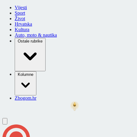
Vijesti
Sport
Život
Hrvatska
Kultura
Auto, moto & nautika
Ostale rubrike
Kolumne
Zbogom.hr