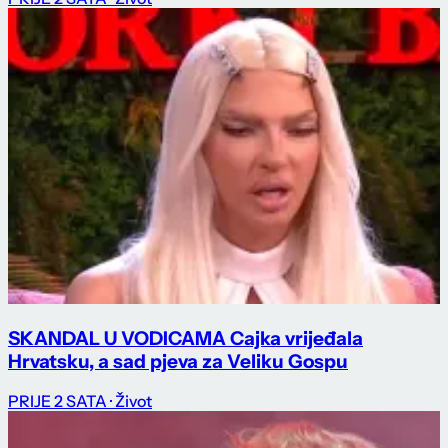
SKANDAL U VODICAMA Cajka vrijeđala
Hrvatsku, a sad pjeva za Veliku Gospu
PRIJE 2 SATA
· Život