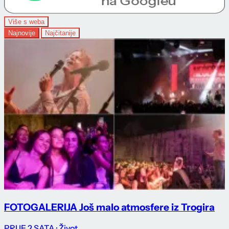
Više s weba
Najnovije
Najčitanije
FOTOGALERIJA Još malo atmosfere iz Trogira
PRIJE 2 SATA
· Život