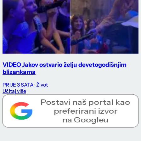
VIDEO Jakov ostvario želju devetogodišnjim
blizankama
PRIJE 3 SATA
· Život
Učitaj više