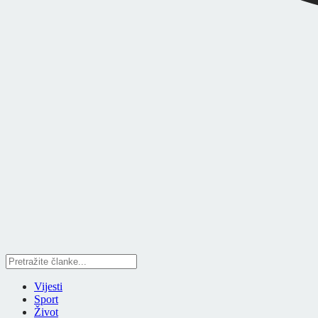
Vijesti
Sport
Život