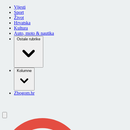
Vijesti
Sport
Život
Hrvatska
Kultura
Auto, moto & nautika
Ostale rubrike
Kolumne
Zbogom.hr