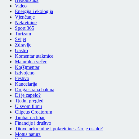
Hedonistika
Video
Energija i ekologija
Vjenčanje
Nekretnine
Sport 365
Turizam
Svijet
Zdravlje
Gastro
Komentar utakmice
Maturalna večer
Ko(š)mentar
Izdvojeno
Festivo
Kancelarija
Druga strana baluna
Di je zapelo?
Tjedni pregled
U svom filmu
Clipeus Croatorum
Timbar na libar
Financije i društvo
Titove nekretnine i pokretnine - što je ostalo?
Motus natura