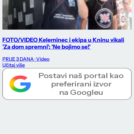
FOTO/VIDEO Keleminec i ekipa u Kninu vikali
'Za dom spremni': 'Ne bojimo se!'
PRIJE 3 DANA
· Video
Učitaj više