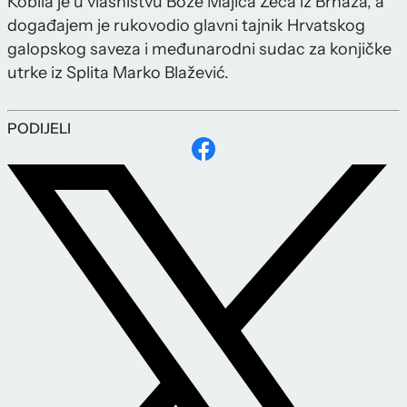
Kobila je u vlasništvu Bože Majića Zeca iz Brnaza, a
događajem je rukovodio glavni tajnik Hrvatskog
galopskog saveza i međunarodni sudac za konjičke
utrke iz Splita Marko Blažević.
PODIJELI