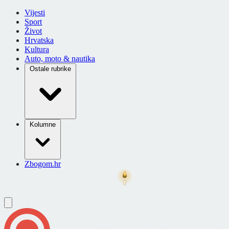
Vijesti
Sport
Život
Hrvatska
Kultura
Auto, moto & nautika
Ostale rubrike
Kolumne
Zbogom.hr