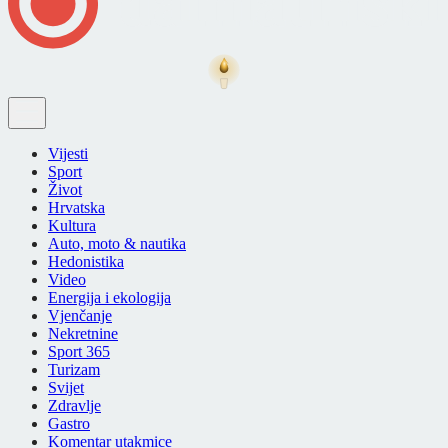
Vijesti
Sport
Život
Hrvatska
Kultura
Auto, moto & nautika
Hedonistika
Video
Energija i ekologija
Vjenčanje
Nekretnine
Sport 365
Turizam
Svijet
Zdravlje
Gastro
Komentar utakmice