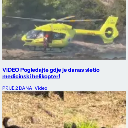
VIDEO Pogledajte gdje je danas sletio
medicinski helikopter!
PRIJE 2 DANA
· Video