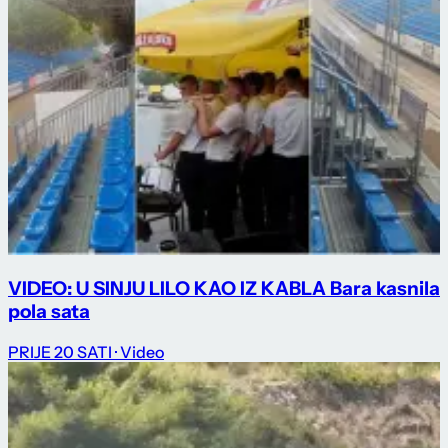
VIDEO: U SINJU LILO KAO IZ KABLA Bara kasnila
pola sata
PRIJE 20 SATI
· Video