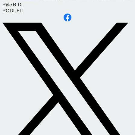
Piše
B. D.
PODIJELI