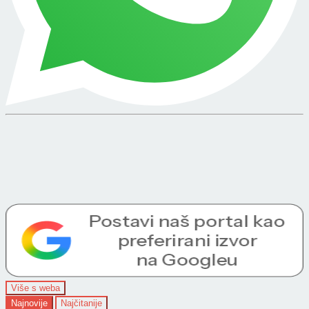
Više s weba
Najnovije
Najčitanije