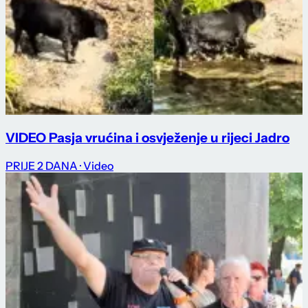
VIDEO Pasja vrućina i osvježenje u rijeci Jadro
PRIJE 2 DANA
· Video