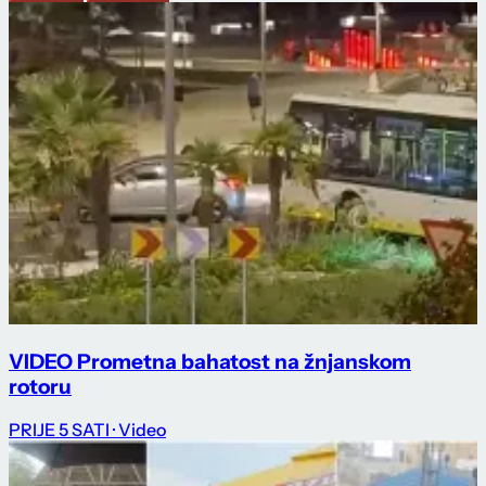
VIDEO Prometna bahatost na žnjanskom
rotoru
PRIJE 5 SATI
· Video