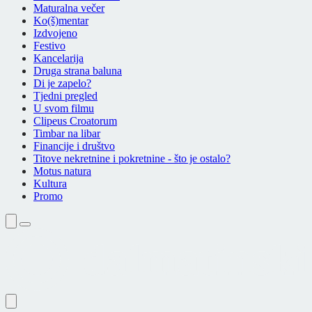
Maturalna večer
Ko(š)mentar
Izdvojeno
Festivo
Kancelarija
Druga strana baluna
Di je zapelo?
Tjedni pregled
U svom filmu
Clipeus Croatorum
Timbar na libar
Financije i društvo
Titove nekretnine i pokretnine - što je ostalo?
Motus natura
Kultura
Promo