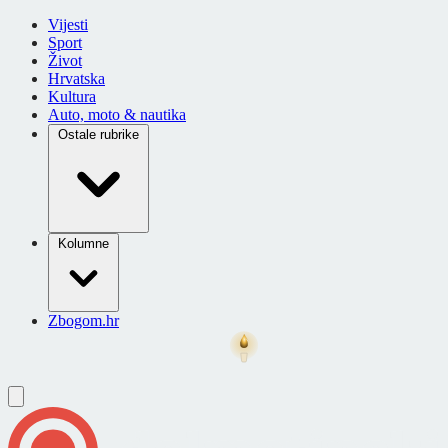
Vijesti
Sport
Život
Hrvatska
Kultura
Auto, moto & nautika
Ostale rubrike
Kolumne
Zbogom.hr