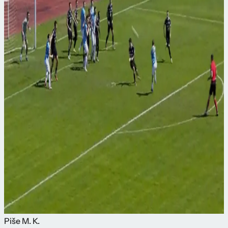
Piše
M. K.