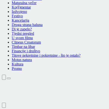
Maturalna večer
Ko(š)mentar
Izdvojeno
Festivo
Kancelarija
Druga strana baluna
Di je zapelo?
Tjedni pregled
U svom filmu
Clipeus Croatorum
Timbar na libar
Financije i društvo
Titove nekretnine i pokretnine - što je ostalo?
Motus natura
Kultura
Promo