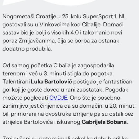
Nogometaši Croatije u 25. kolu SuperSport 1. NL
gostovali su u Vinkovcima kod Cibalije. Domaći
sastav bio je bolji s visokih 4:0 i tako nanio novi
poraz Zmijavčanima, čija se borba za ostanak
dodatno produbila.
Od samog početka Cibalia je zagospodarila
terenom i već u 3. minuti stigla do pogotka.
Talentirani
Luka Bartolović
postigao je fantastičan
gol koji je goste doveo u rani zaostatak. Pogodak
možete pogledati
OVDJE
. Ono što je posebno
zanimljivo jest činjenica da su domaćini u 20. minuti
bili primorani na dvostruke izmjene pa su ostali bez
strijelca Bartolovića i iskusnog
Gabrijela Bobana
.
Zmijavčani su potom imali nekoliko dobrih prilika,