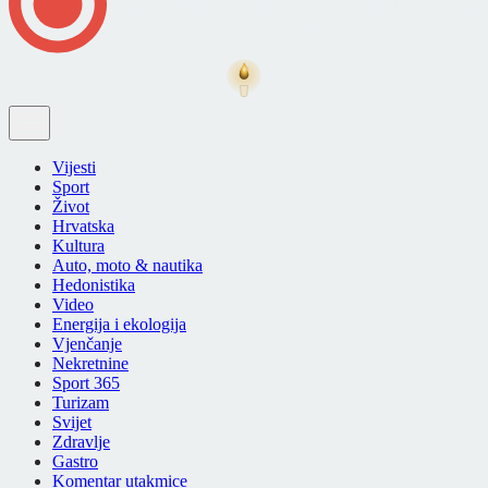
Vijesti
Sport
Život
Hrvatska
Kultura
Auto, moto & nautika
Hedonistika
Video
Energija i ekologija
Vjenčanje
Nekretnine
Sport 365
Turizam
Svijet
Zdravlje
Gastro
Komentar utakmice