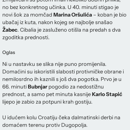
no bez konkretnog učinka. U 40. minuti stigao je
novi šok za momčad
Marina Oršulića
– koban je bio
ubačaj iz kuta, nakon kojeg se najbolje snašao
Žabec
. Cibalia je zasluženo otišla na predah s dva
zgoditka prednosti.
Oglas
Ni u nastavku se slika nije puno promijenila.
Domaćini su iskoristili slabosti protivničke obrane i
nemilosrdno ih kaznili s još dva pogotka. Prvo je u
66. minuti
Bubnjar
pogodio za nedostižnu
prednost, a samo pet minuta kasnije
Karlo Stapić
lijepo je zabio za potpuni krah gostiju.
U idućem kolu Croatiju čeka dalmatinski derbi na
domaćem terenu protiv Dugopolja.