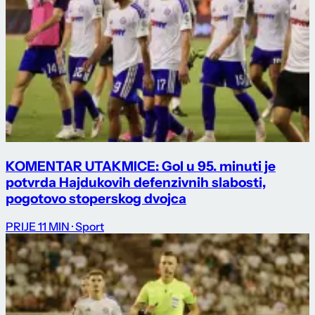
KOMENTAR UTAKMICE: Gol u 95. minuti je
potvrda Hajdukovih defenzivnih slabosti,
pogotovo stoperskog dvojca
PRIJE 11 MIN
· Sport