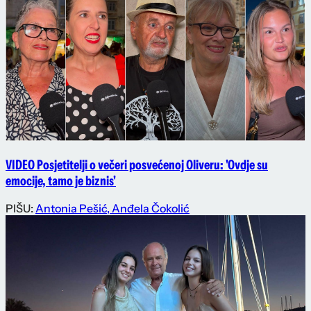
VIDEO Posjetitelji o večeri posvećenoj Oliveru: 'Ovdje su
emocije, tamo je biznis'
PIŠU:
Antonia Pešić
,
Anđela Čokolić