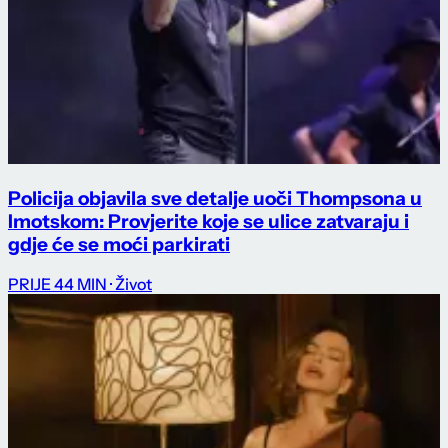
Policija objavila sve detalje uoči Thompsona u
Imotskom: Provjerite koje se ulice zatvaraju i
gdje će se moći parkirati
PRIJE 44 MIN
· Život