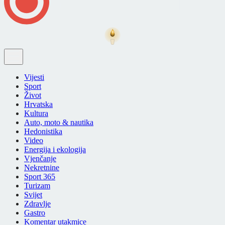
Vijesti
Sport
Život
Hrvatska
Kultura
Auto, moto & nautika
Hedonistika
Video
Energija i ekologija
Vjenčanje
Nekretnine
Sport 365
Turizam
Svijet
Zdravlje
Gastro
Komentar utakmice