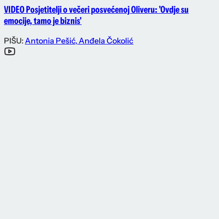
VIDEO Posjetitelji o večeri posvećenoj Oliveru: 'Ovdje su
emocije, tamo je biznis'
PIŠU:
Antonia Pešić
,
Anđela Čokolić