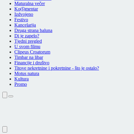
Maturalna večer
Ko(š)mentar
Izdvojeno
Festivo
Kancelarija
Druga strana baluna
Di je zapelo?
Tjedni pregled
U svom filmu
Clipeus Croatorum
Timbar na libar
Financije i društvo
Titove nekretnine i pokretnine - što je ostalo?
Motus natura
Kultura
Promo