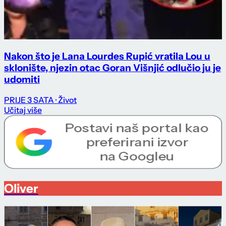
Nakon što je Lana Lourdes Rupić vratila Lou u
sklonište, njezin otac Goran Višnjić odlučio ju je
udomiti
PRIJE 3 SATA
· Život
Učitaj više
Oliver