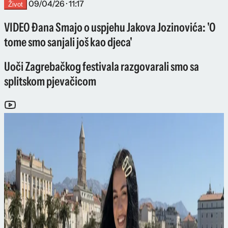
09/04/26 · 11:17
Život
VIDEO Đana Smajo o uspjehu Jakova Jozinovića: 'O
tome smo sanjali još kao djeca'
Uoči Zagrebačkog festivala razgovarali smo sa
splitskom pjevačicom