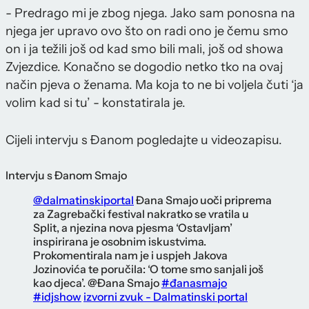
- Predrago mi je zbog njega. Jako sam ponosna na
njega jer upravo ovo što on radi ono je čemu smo
on i ja težili još od kad smo bili mali, još od showa
Zvjezdice. Konačno se dogodio netko tko na ovaj
način pjeva o ženama. Ma koja to ne bi voljela čuti ‘ja
volim kad si tu’ - konstatirala je.
Cijeli intervju s Đanom pogledajte u videozapisu.
Intervju s Đanom Smajo
@dalmatinskiportal
Đana Smajo uoči priprema
za Zagrebački festival nakratko se vratila u
Split, a njezina nova pjesma ‘Ostavljam’
inspirirana je osobnim iskustvima.
Prokomentirala nam je i uspjeh Jakova
Jozinovića te poručila: ‘O tome smo sanjali još
kao djeca’. @Đana Smajo
#đanasmajo
#idjshow
izvorni zvuk - Dalmatinski portal