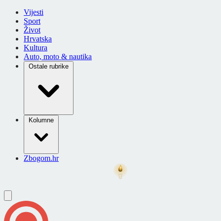
Vijesti
Sport
Život
Hrvatska
Kultura
Auto, moto & nautika
Ostale rubrike
Kolumne
Zbogom.hr