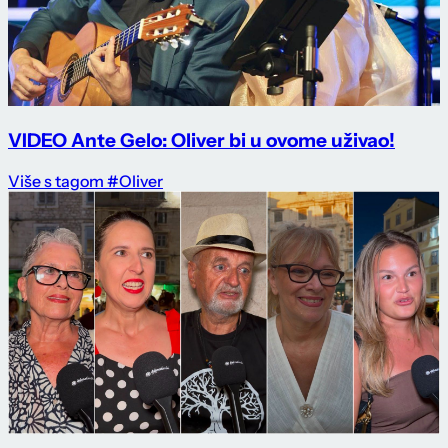
VIDEO Ante Gelo: Oliver bi u ovome uživao!
Više s tagom #Oliver