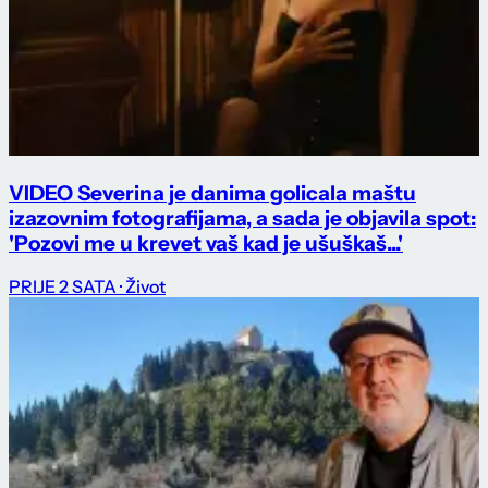
VIDEO Severina je danima golicala maštu
izazovnim fotografijama, a sada je objavila spot:
'Pozovi me u krevet vaš kad je ušuškaš...'
PRIJE 2 SATA
· Život