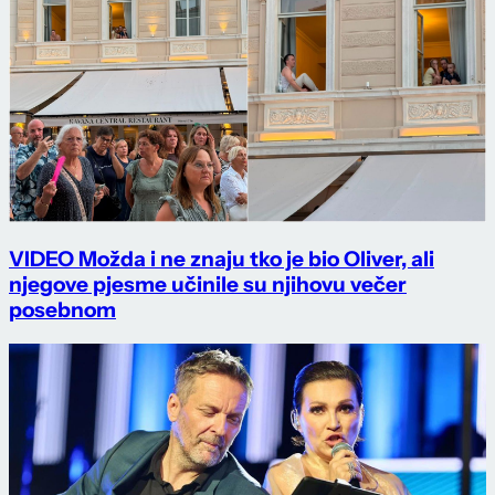
VIDEO Možda i ne znaju tko je bio Oliver, ali
njegove pjesme učinile su njihovu večer
posebnom