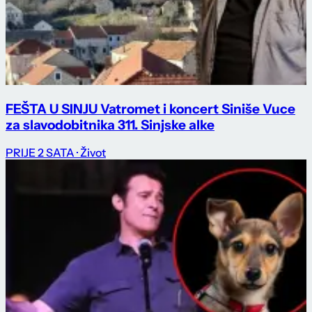
FEŠTA U SINJU Vatromet i koncert Siniše Vuce
za slavodobitnika 311. Sinjske alke
PRIJE 2 SATA
· Život