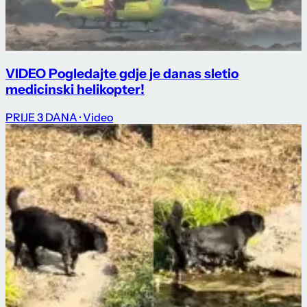
VIDEO Pogledajte gdje je danas sletio
medicinski helikopter!
PRIJE 3 DANA
· Video