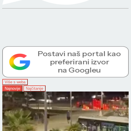
Više s weba
Najnovije
Najčitanije