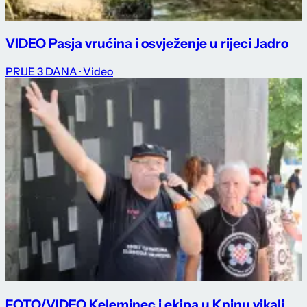
VIDEO Pasja vrućina i osvježenje u rijeci Jadro
PRIJE 3 DANA
· Video
FOTO/VIDEO Keleminec i ekipa u Kninu vikali