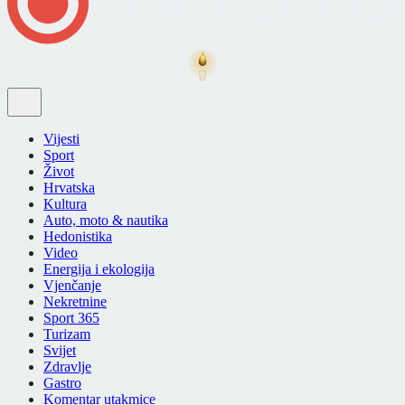
Vijesti
Sport
Život
Hrvatska
Kultura
Auto, moto & nautika
Hedonistika
Video
Energija i ekologija
Vjenčanje
Nekretnine
Sport 365
Turizam
Svijet
Zdravlje
Gastro
Komentar utakmice