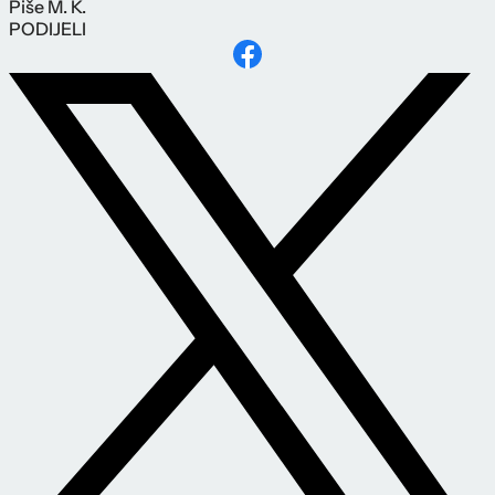
Piše
M. K.
PODIJELI