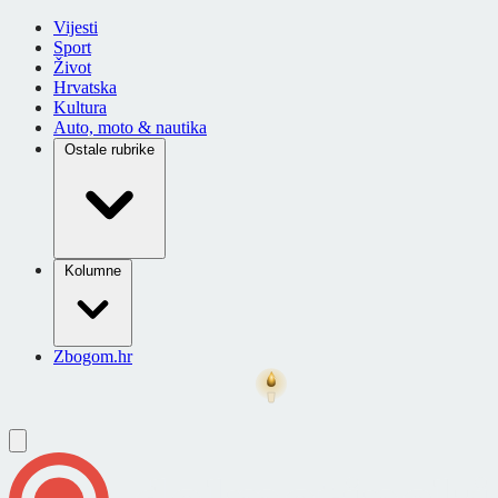
Vijesti
Sport
Život
Hrvatska
Kultura
Auto, moto & nautika
Ostale rubrike
Kolumne
Zbogom.hr