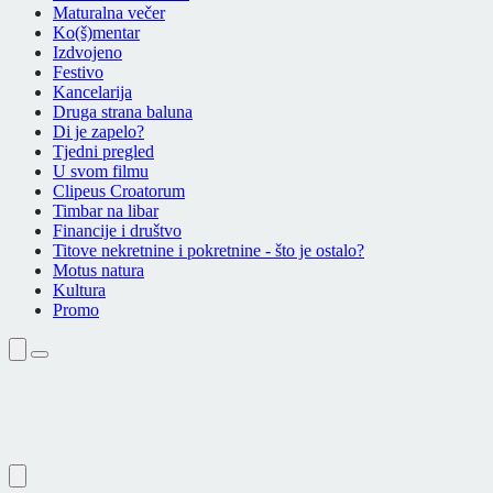
Maturalna večer
Ko(š)mentar
Izdvojeno
Festivo
Kancelarija
Druga strana baluna
Di je zapelo?
Tjedni pregled
U svom filmu
Clipeus Croatorum
Timbar na libar
Financije i društvo
Titove nekretnine i pokretnine - što je ostalo?
Motus natura
Kultura
Promo