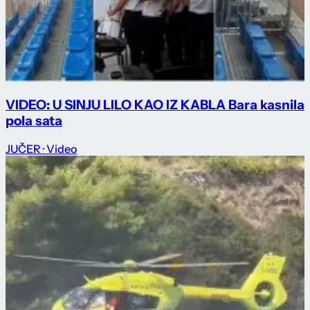
VIDEO: U SINJU LILO KAO IZ KABLA Bara kasnila
pola sata
JUČER
· Video