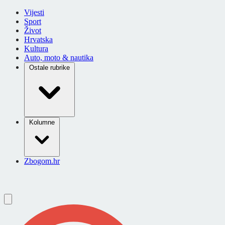
Vijesti
Sport
Život
Hrvatska
Kultura
Auto, moto & nautika
Ostale rubrike
Kolumne
Zbogom.hr