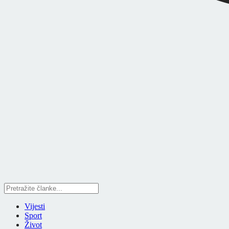
Vijesti
Sport
Život