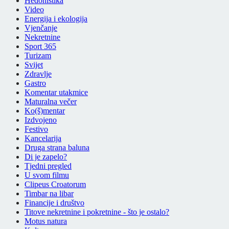
Hedonistika
Video
Energija i ekologija
Vjenčanje
Nekretnine
Sport 365
Turizam
Svijet
Zdravlje
Gastro
Komentar utakmice
Maturalna večer
Ko(š)mentar
Izdvojeno
Festivo
Kancelarija
Druga strana baluna
Di je zapelo?
Tjedni pregled
U svom filmu
Clipeus Croatorum
Timbar na libar
Financije i društvo
Titove nekretnine i pokretnine - što je ostalo?
Motus natura