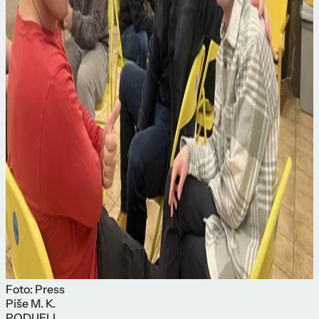
Foto: Press
Piše
M. K.
PODIJELI