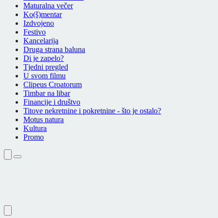
Maturalna večer
Ko(š)mentar
Izdvojeno
Festivo
Kancelarija
Druga strana baluna
Di je zapelo?
Tjedni pregled
U svom filmu
Clipeus Croatorum
Timbar na libar
Financije i društvo
Titove nekretnine i pokretnine - što je ostalo?
Motus natura
Kultura
Promo