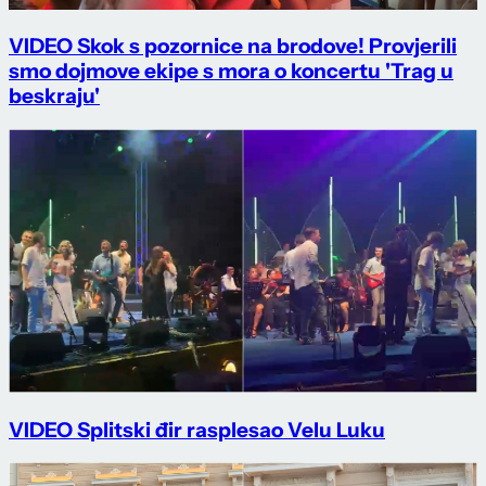
VIDEO Skok s pozornice na brodove! Provjerili
smo dojmove ekipe s mora o koncertu 'Trag u
beskraju'
VIDEO Splitski đir rasplesao Velu Luku