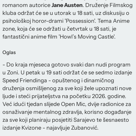
romanom autorice
Jane Austen
. Druženje Filmskog
kluba održat će se u utorak u 18 sati, uz diskusiju o
psihološkoj horor-drami 'Possession'. Tema Anime
zone, koja će se održati u četvrtak u 18 sati, je
fantastični anime film 'Howl’s Moving Castle'.
Oglas
- Do kraja mjeseca gotovo svaki dan nudi program
u Zoni. U petak u 19 sati održat će se sedmo izdanje
Speed Friendinga - opuštenog i dinamičnog
druženja osmišljenog za sve koji žele upoznati nove
ljude i steći prijateljstva na početku 2026. godine.
Već idući tjedan slijede Open Mic, dvije radionice za
osnaživanje mentalnog zdravlja, korisno događanje
za sve koji planiraju posjetiti Sarajevo te šesnaesto
izdanje Kvizone - najavljuje Zubanović.