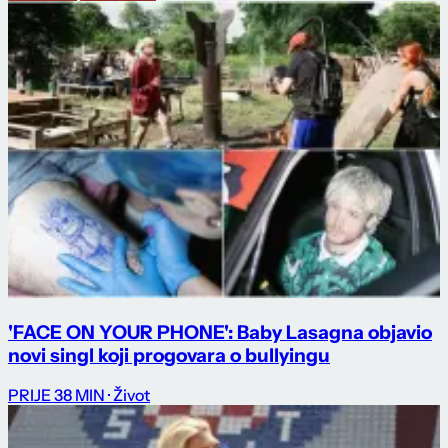
'FACE ON YOUR PHONE': Baby Lasagna objavio
novi singl koji progovara o bullyingu
PRIJE 38 MIN
· Život