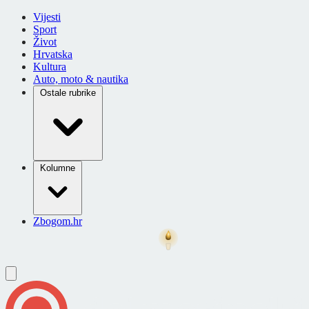
Vijesti
Sport
Život
Hrvatska
Kultura
Auto, moto & nautika
Ostale rubrike
Kolumne
Zbogom.hr