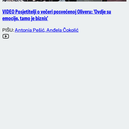
VIDEO Posjetitelji o večeri posvećenoj Oliveru: 'Ovdje su
emocije, tamo je biznis'
PIŠU:
Antonia Pešić
,
Anđela Čokolić