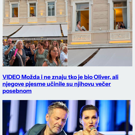
VIDEO Možda i ne znaju tko je bio Oliver, ali
njegove pjesme učinile su njihovu večer
posebnom