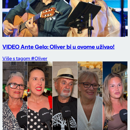
VIDEO Ante Gelo: Oliver bi u ovome uživao!
Više s tagom #Oliver