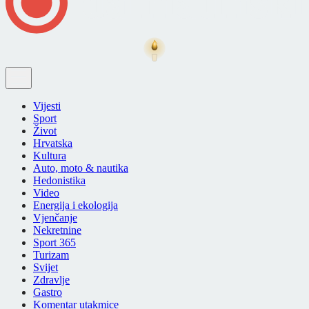
Vijesti
Sport
Život
Hrvatska
Kultura
Auto, moto & nautika
Hedonistika
Video
Energija i ekologija
Vjenčanje
Nekretnine
Sport 365
Turizam
Svijet
Zdravlje
Gastro
Komentar utakmice