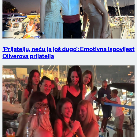
'Prijatelju, neću ja još dugo': Emotivna ispovijest
Oliverova prijatelja