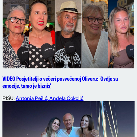
VIDEO Posjetitelji o večeri posvećenoj Oliveru: 'Ovdje su
emocije, tamo je biznis'
PIŠU:
Antonia Pešić
,
Anđela Čokolić