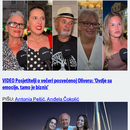
VIDEO Posjetitelji o večeri posvećenoj Oliveru: 'Ovdje su
emocije, tamo je biznis'
PIŠU:
Antonia Pešić
,
Anđela Čokolić