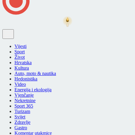
Vijesti
Sport
Život
Hrvatska
Kultura
Auto, moto & nautika
Hedonistika
Video
Energija i ekologija
Vjenčanje
Nekretnine
Sport 365
Turizam
Svijet
Zdravlje
Gastro
Komentar utakmice