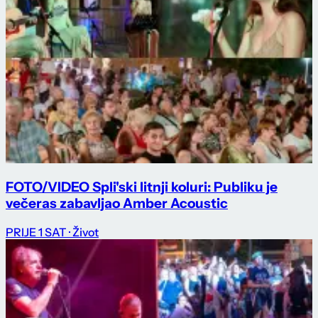
FOTO/VIDEO Spli'ski litnji koluri: Publiku je
večeras zabavljao Amber Acoustic
PRIJE 1 SAT
· Život