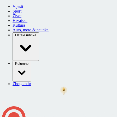
Vijesti
Sport
Život
Hrvatska
Kultura
Auto, moto & nautika
Ostale rubrike
Kolumne
Zbogom.hr