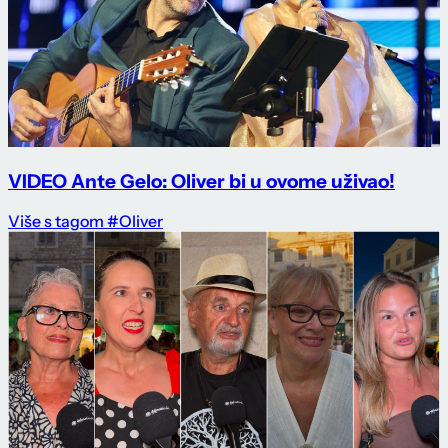
VIDEO Ante Gelo: Oliver bi u ovome uživao!
Više s tagom #Oliver