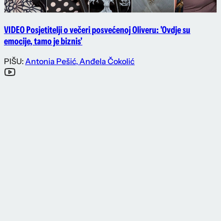
VIDEO Posjetitelji o večeri posvećenoj Oliveru: 'Ovdje su
emocije, tamo je biznis'
PIŠU:
Antonia Pešić
,
Anđela Čokolić