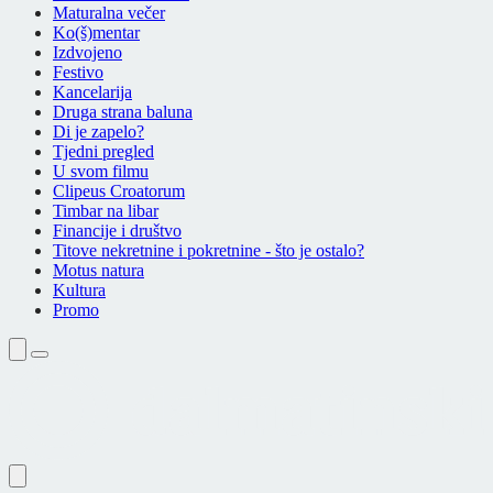
Maturalna večer
Ko(š)mentar
Izdvojeno
Festivo
Kancelarija
Druga strana baluna
Di je zapelo?
Tjedni pregled
U svom filmu
Clipeus Croatorum
Timbar na libar
Financije i društvo
Titove nekretnine i pokretnine - što je ostalo?
Motus natura
Kultura
Promo