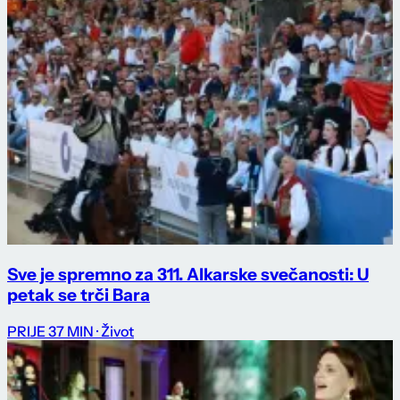
Sve je spremno za 311. Alkarske svečanosti: U
petak se trči Bara
PRIJE 37 MIN
· Život