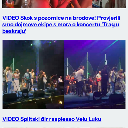
VIDEO Skok s pozornice na brodove! Provjerili
smo dojmove ekipe s mora o koncertu 'Trag u
beskraju'
VIDEO Splitski đir rasplesao Velu Luku