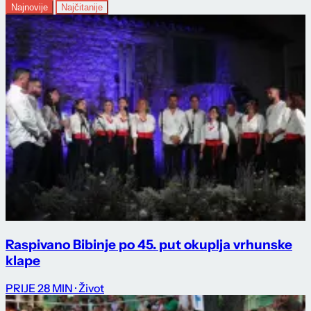
Najnovije
Najčitanije
Raspivano Bibinje po 45. put okuplja vrhunske
klape
PRIJE 28 MIN
· Život