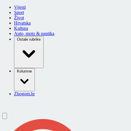
Vijesti
Sport
Život
Hrvatska
Kultura
Auto, moto & nautika
Ostale rubrike
Kolumne
Zbogom.hr