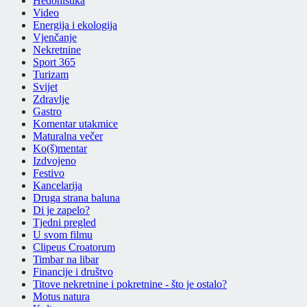
Hedonistika
Video
Energija i ekologija
Vjenčanje
Nekretnine
Sport 365
Turizam
Svijet
Zdravlje
Gastro
Komentar utakmice
Maturalna večer
Ko(š)mentar
Izdvojeno
Festivo
Kancelarija
Druga strana baluna
Di je zapelo?
Tjedni pregled
U svom filmu
Clipeus Croatorum
Timbar na libar
Financije i društvo
Titove nekretnine i pokretnine - što je ostalo?
Motus natura