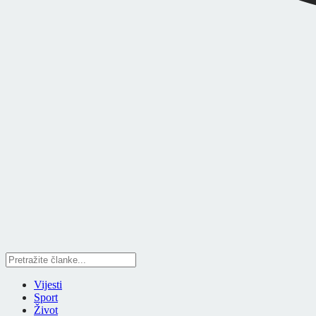
Vijesti
Sport
Život