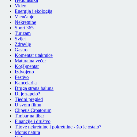
Hedonistika
Video
Energija i ekologija
Vjenčanje
Nekretnine
Sport 365
Turizam
Svijet
Zdravlje
Gastro
Komentar utakmice
Maturalna večer
Ko(š)mentar
Izdvojeno
Festivo
Kancelarija
Druga strana baluna
Di je zapelo?
Tjedni pregled
U svom filmu
Clipeus Croatorum
Timbar na libar
Financije i društvo
Titove nekretnine i pokretnine - što je ostalo?
Motus natura