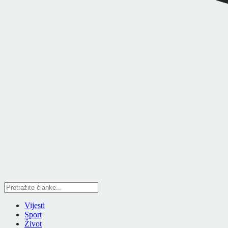
Vijesti
Sport
Život