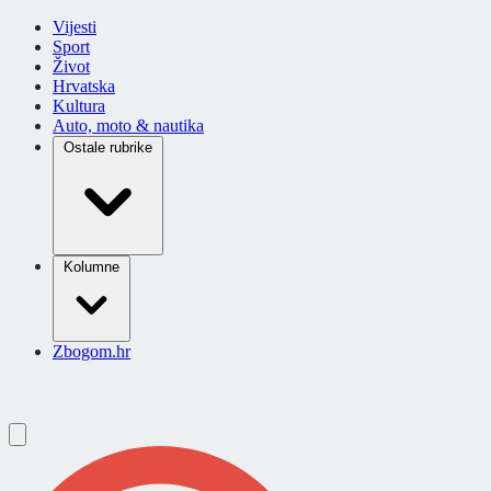
Vijesti
Sport
Život
Hrvatska
Kultura
Auto, moto & nautika
Ostale rubrike
Kolumne
Zbogom.hr