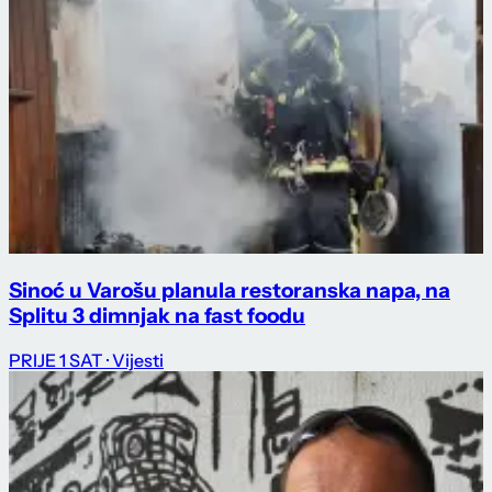
Sinoć u Varošu planula restoranska napa, na
Splitu 3 dimnjak na fast foodu
PRIJE 1 SAT
· Vijesti