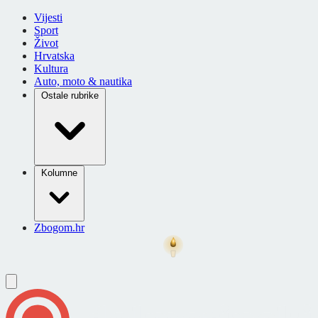
Vijesti
Sport
Život
Hrvatska
Kultura
Auto, moto & nautika
Ostale rubrike
Kolumne
Zbogom.hr