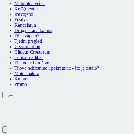
Maturalna večer
Ko(š)mentar
Izdvojeno
Festivo
Kancelarija
Druga strana baluna
Di je zapelo?
Tjedni pregled
U svom filmu
Clipeus Croatorum
Timbar na libar
Financije i društvo
Titove nekretnine i pokretnine - što je ostalo?
Motus natura
Kultura
Promo