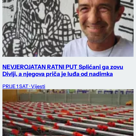
NEVJEROJATAN RATNI PUT Splićani ga zovu
Divlji, a njegova priča je luđa od nadimka
PRIJE 1 SAT
· Vijesti