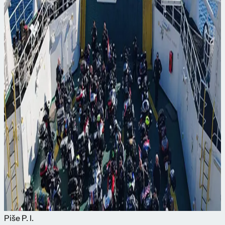
Piše
P. I.