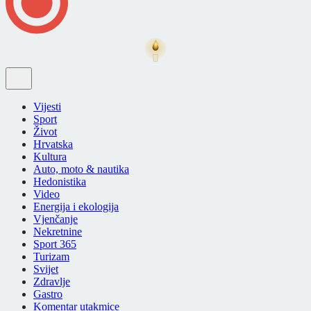
Vijesti
Sport
Život
Hrvatska
Kultura
Auto, moto & nautika
Hedonistika
Video
Energija i ekologija
Vjenčanje
Nekretnine
Sport 365
Turizam
Svijet
Zdravlje
Gastro
Komentar utakmice