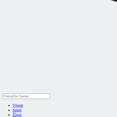
Vijesti
Sport
Život