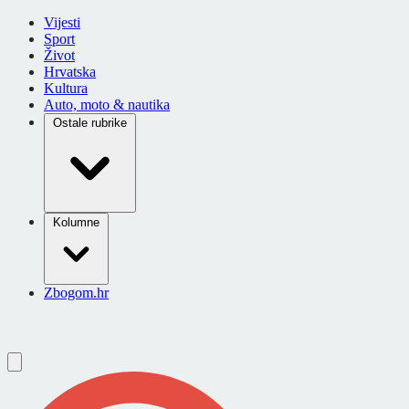
Vijesti
Sport
Život
Hrvatska
Kultura
Auto, moto & nautika
Ostale rubrike
Kolumne
Zbogom.hr