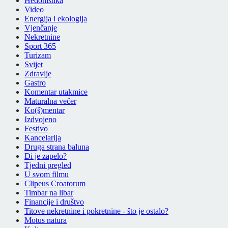
Hedonistika
Video
Energija i ekologija
Vjenčanje
Nekretnine
Sport 365
Turizam
Svijet
Zdravlje
Gastro
Komentar utakmice
Maturalna večer
Ko(š)mentar
Izdvojeno
Festivo
Kancelarija
Druga strana baluna
Di je zapelo?
Tjedni pregled
U svom filmu
Clipeus Croatorum
Timbar na libar
Financije i društvo
Titove nekretnine i pokretnine - što je ostalo?
Motus natura