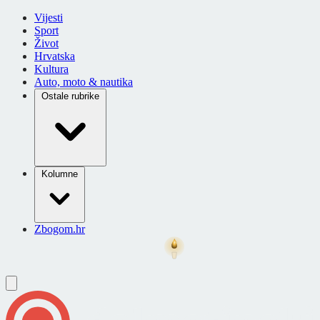
Vijesti
Sport
Život
Hrvatska
Kultura
Auto, moto & nautika
Ostale rubrike
Kolumne
Zbogom.hr