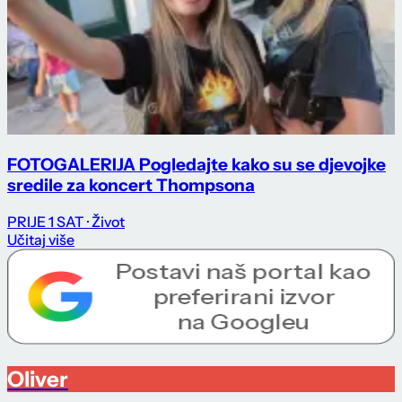
FOTOGALERIJA Pogledajte kako su se djevojke
sredile za koncert Thompsona
PRIJE 1 SAT
· Život
Učitaj više
Oliver