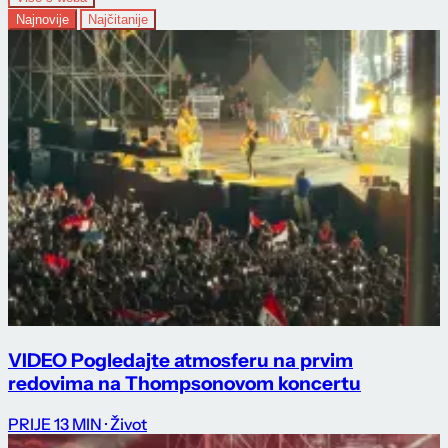
Najnovije
Najčitanije
VIDEO Pogledajte atmosferu na prvim
redovima na Thompsonovom koncertu
PRIJE 13 MIN
· Život