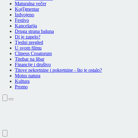
Maturalna večer
Ko(š)mentar
Izdvojeno
Festivo
Kancelarija
Druga strana baluna
Di je zapelo?
Tjedni pregled
U svom filmu
Clipeus Croatorum
Timbar na libar
Financije i društvo
Titove nekretnine i pokretnine - što je ostalo?
Motus natura
Kultura
Promo