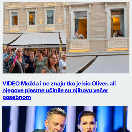
VIDEO Možda i ne znaju tko je bio Oliver, ali
njegove pjesme učinile su njihovu večer
posebnom