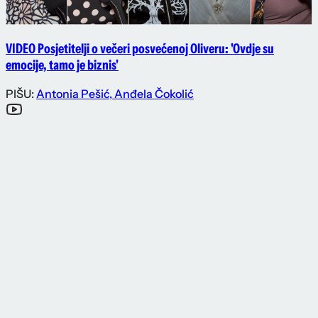
VIDEO Posjetitelji o večeri posvećenoj Oliveru: 'Ovdje su
emocije, tamo je biznis'
PIŠU:
Antonia Pešić
,
Anđela Čokolić