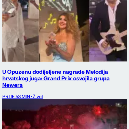
U Opuzenu dodijeljene nagrade Melodija
hrvatskog juga: Grand Prix osvojila grupa
Newera
PRIJE 53 MIN
· Život