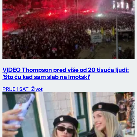
VIDEO Thompson pred više od 20 tisuća ljudi:
'Što ću kad sam slab na Imotski'
PRIJE 1 SAT
· Život