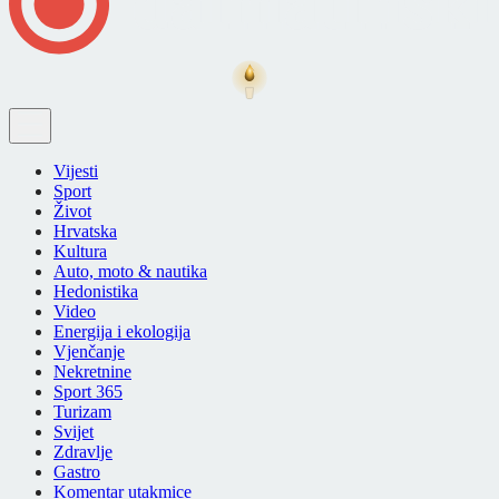
Vijesti
Sport
Život
Hrvatska
Kultura
Auto, moto & nautika
Hedonistika
Video
Energija i ekologija
Vjenčanje
Nekretnine
Sport 365
Turizam
Svijet
Zdravlje
Gastro
Komentar utakmice