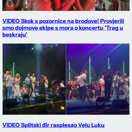
VIDEO Skok s pozornice na brodove! Provjerili
smo dojmove ekipe s mora o koncertu 'Trag u
beskraju'
VIDEO Splitski đir rasplesao Velu Luku