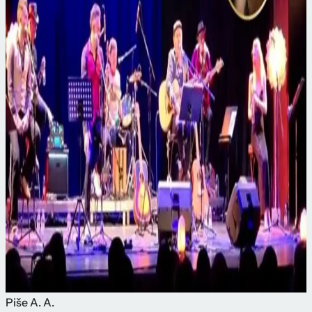
Piše
A. A.