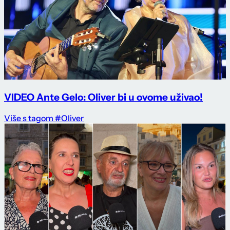
VIDEO Ante Gelo: Oliver bi u ovome uživao!
Više s tagom #Oliver