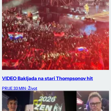
VIDEO Bakljada na stari Thompsonov hit
PRIJE 33 MIN
· Život