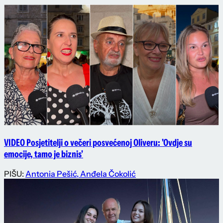
VIDEO Posjetitelji o večeri posvećenoj Oliveru: 'Ovdje su
emocije, tamo je biznis'
PIŠU:
Antonia Pešić
,
Anđela Čokolić