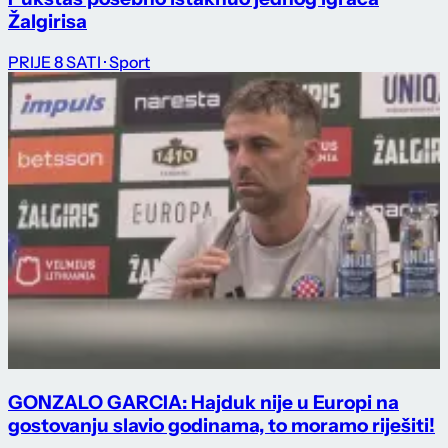
Žalgirisa
PRIJE 8 SATI
· Sport
GONZALO GARCIA: Hajduk nije u Europi na
gostovanju slavio godinama, to moramo riješiti!