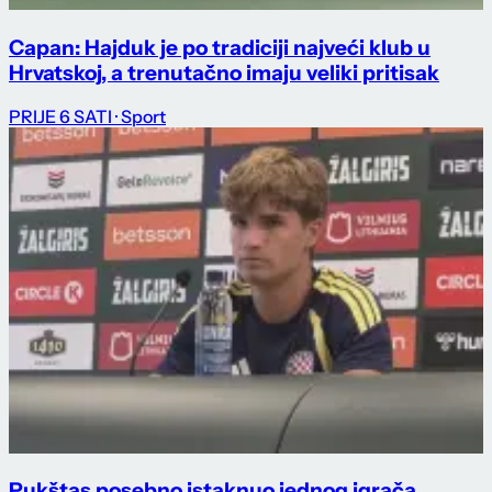
Capan: Hajduk je po tradiciji najveći klub u
Hrvatskoj, a trenutačno imaju veliki pritisak
PRIJE 6 SATI
· Sport
Pukštas posebno istaknuo jednog igrača