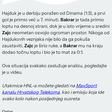
Hajduk je u derbiju poražen od Dinama (1:3), a prvi
gol je primio već u 7. minuti.
Bakrar
je tada primio
loptu na desnoj strani, dok je u isto vrijeme u sredini
Zajc
neometan osvojio ogroman prostor. Nikoga od
Hajdukovih veznjaka nije bilo da ga pokuša
zaustaviti,
Zajc
je širio ruke, a
Bakrar
mu na kraju
dodao točnu loptu i bio je to mat za 0:1.
Ova situacija svakako zaslužuje analizu, pogledajte
je u videu.
Utakmice HNL-a možete gledati na
MaxSport
kanalu Hrvatskog Telekoma
, kao i emisiju koja ide
svako kolo nakon posljednjeg susreta.
Oglas