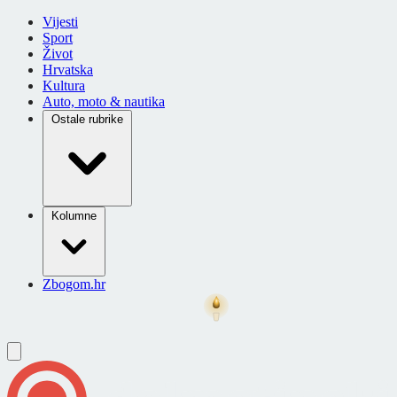
Vijesti
Sport
Život
Hrvatska
Kultura
Auto, moto & nautika
Ostale rubrike
Kolumne
Zbogom.hr