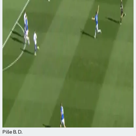
Piše
B. D.