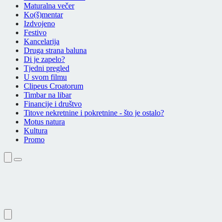
Maturalna večer
Ko(š)mentar
Izdvojeno
Festivo
Kancelarija
Druga strana baluna
Di je zapelo?
Tjedni pregled
U svom filmu
Clipeus Croatorum
Timbar na libar
Financije i društvo
Titove nekretnine i pokretnine - što je ostalo?
Motus natura
Kultura
Promo