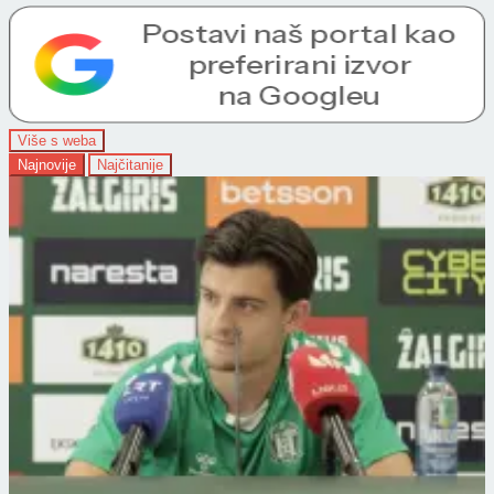
Više s weba
Najnovije
Najčitanije