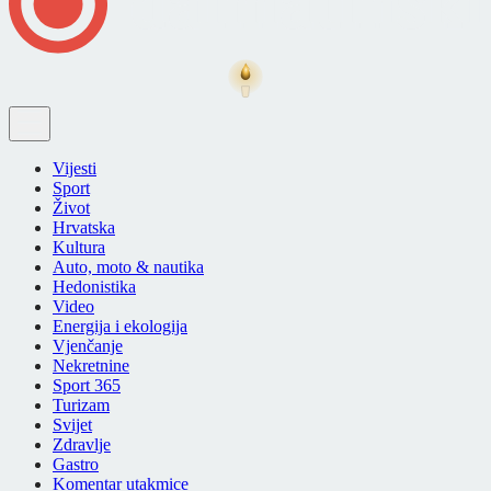
Vijesti
Sport
Život
Hrvatska
Kultura
Auto, moto & nautika
Hedonistika
Video
Energija i ekologija
Vjenčanje
Nekretnine
Sport 365
Turizam
Svijet
Zdravlje
Gastro
Komentar utakmice