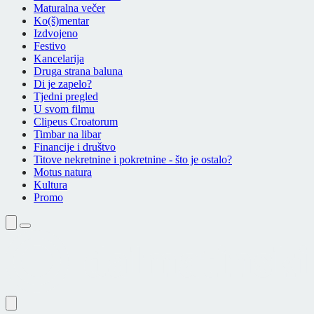
Maturalna večer
Ko(š)mentar
Izdvojeno
Festivo
Kancelarija
Druga strana baluna
Di je zapelo?
Tjedni pregled
U svom filmu
Clipeus Croatorum
Timbar na libar
Financije i društvo
Titove nekretnine i pokretnine - što je ostalo?
Motus natura
Kultura
Promo