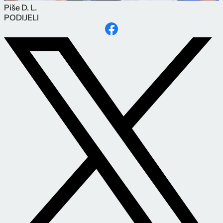
Piše
D. L.
PODIJELI