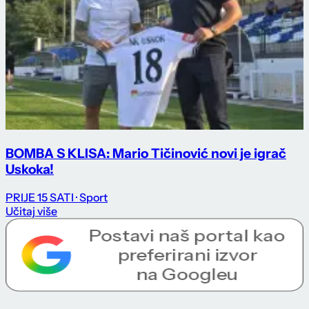
BOMBA S KLISA: Mario Tičinović novi je igrač
Uskoka!
PRIJE 15 SATI
· Sport
Učitaj više