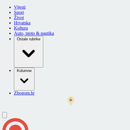
Vijesti
Sport
Život
Hrvatska
Kultura
Auto, moto & nautika
Ostale rubrike
Kolumne
Zbogom.hr