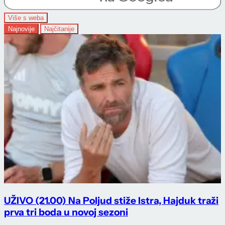
Više s weba
Najnovije
Najčitanije
UŽIVO (21.00) Na Poljud stiže Istra, Hajduk traži
prva tri boda u novoj sezoni