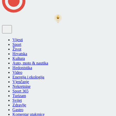
Vijesti
Sport
Život
Hrvatska
Kultura
Auto, moto & nautika
Hedonistika
Video
Energija i ekologija
Vjenčanje
Nekretnine
Sport 365
Turizam
Svijet
Zdravlje
Gastro
Komentar utakmice