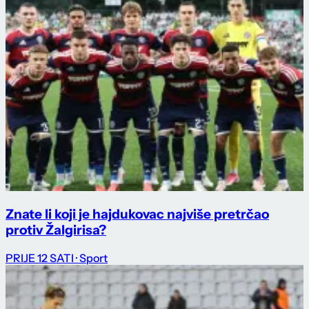
Znate li koji je hajdukovac najviše pretrčao
protiv Žalgirisa?
PRIJE 12 SATI
· Sport