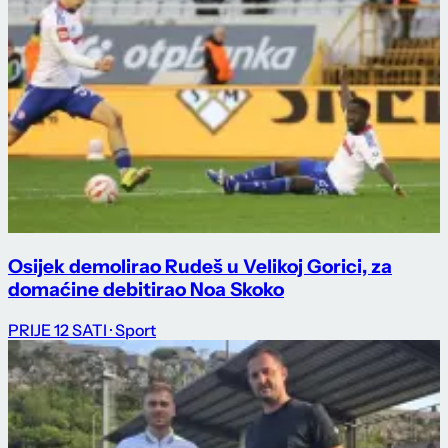
Osijek demolirao Rudeš u Velikoj Gorici, za
domaćine debitirao Noa Skoko
PRIJE 12 SATI
· Sport