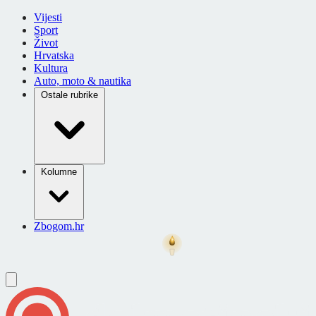
Vijesti
Sport
Život
Hrvatska
Kultura
Auto, moto & nautika
Ostale rubrike
Kolumne
Zbogom.hr