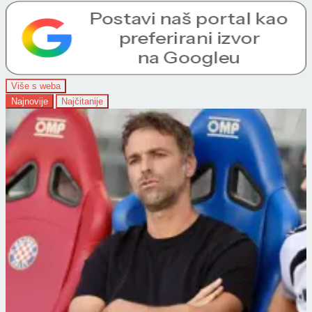
Više s weba
Najnovije
Najčitanije