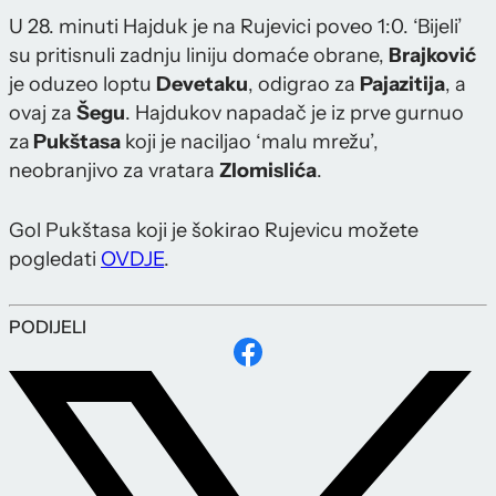
U 28. minuti Hajduk je na Rujevici poveo 1:0. ‘Bijeli’
su pritisnuli zadnju liniju domaće obrane,
Brajković
je oduzeo loptu
Devetaku
, odigrao za
Pajazitija
, a
ovaj za
Šegu
. Hajdukov napadač je iz prve gurnuo
za
Pukštasa
koji je naciljao ‘malu mrežu’,
neobranjivo za vratara
Zlomislića
.
Gol Pukštasa koji je šokirao Rujevicu možete
pogledati
OVDJE
.
PODIJELI