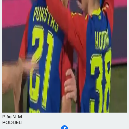
Piše
N. M.
PODIJELI