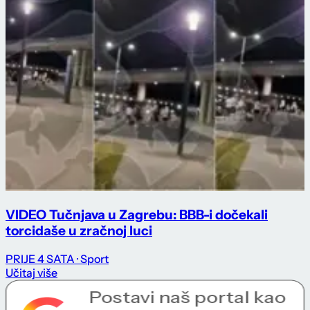
VIDEO Tučnjava u Zagrebu: BBB-i dočekali
torcidaše u zračnoj luci
PRIJE 4 SATA
· Sport
Učitaj više