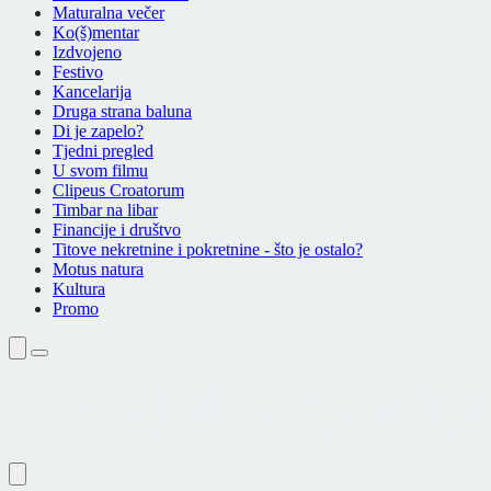
Maturalna večer
Ko(š)mentar
Izdvojeno
Festivo
Kancelarija
Druga strana baluna
Di je zapelo?
Tjedni pregled
U svom filmu
Clipeus Croatorum
Timbar na libar
Financije i društvo
Titove nekretnine i pokretnine - što je ostalo?
Motus natura
Kultura
Promo