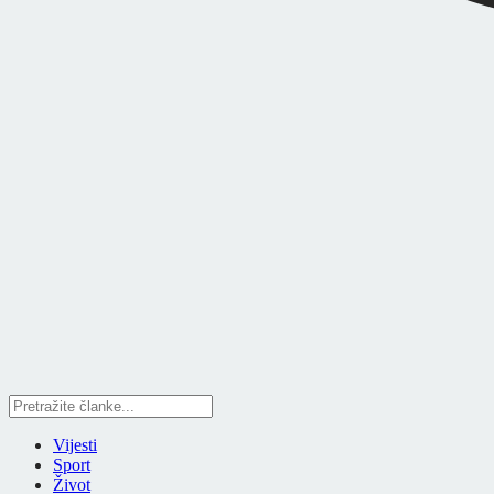
Vijesti
Sport
Život