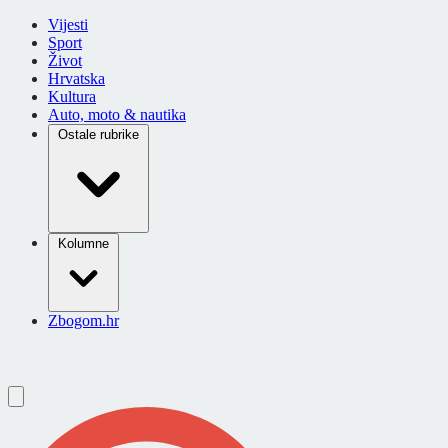
Vijesti
Sport
Život
Hrvatska
Kultura
Auto, moto & nautika
Ostale rubrike
Kolumne
Zbogom.hr