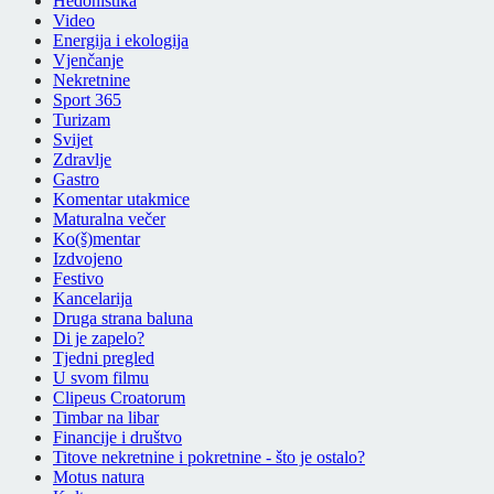
Hedonistika
Video
Energija i ekologija
Vjenčanje
Nekretnine
Sport 365
Turizam
Svijet
Zdravlje
Gastro
Komentar utakmice
Maturalna večer
Ko(š)mentar
Izdvojeno
Festivo
Kancelarija
Druga strana baluna
Di je zapelo?
Tjedni pregled
U svom filmu
Clipeus Croatorum
Timbar na libar
Financije i društvo
Titove nekretnine i pokretnine - što je ostalo?
Motus natura