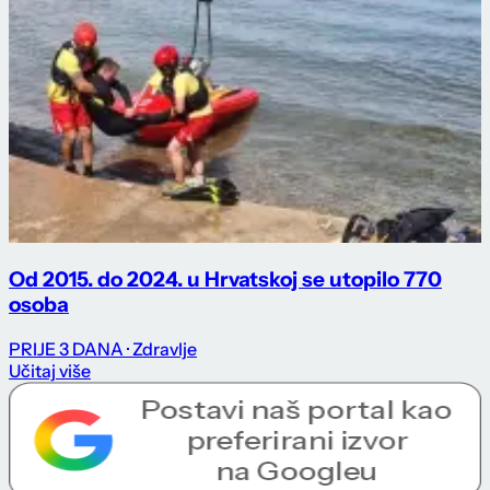
Od 2015. do 2024. u Hrvatskoj se utopilo 770
osoba
PRIJE 3 DANA
· Zdravlje
Učitaj više