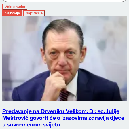
Više s weba
Najnovije
Najčitanije
Predavanje na Drveniku Velikom: Dr. sc. Julije
Meštrović govorit će o izazovima zdravlja djece
u suvremenom svijetu