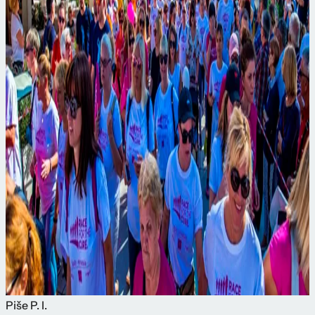
Piše
P. I.