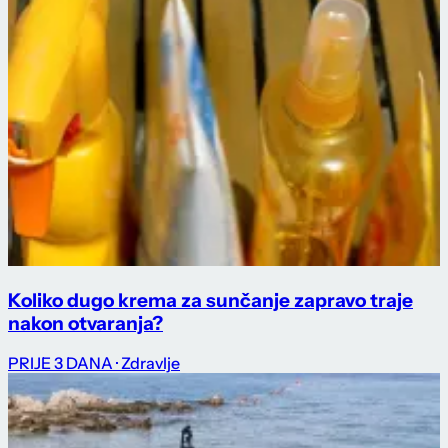
Koliko dugo krema za sunčanje zapravo traje
nakon otvaranja?
PRIJE 3 DANA
· Zdravlje