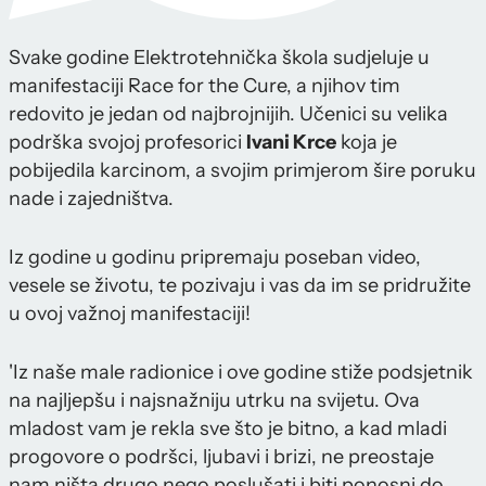
Svake godine Elektrotehnička škola sudjeluje u
manifestaciji Race for the Cure, a njihov tim
redovito je jedan od najbrojnijih. Učenici su velika
podrška svojoj profesorici
Ivani Krce
koja je
pobijedila karcinom, a svojim primjerom šire poruku
nade i zajedništva.
Iz godine u godinu pripremaju poseban video,
vesele se životu, te pozivaju i vas da im se pridružite
u ovoj važnoj manifestaciji!
'Iz naše male radionice i ove godine stiže podsjetnik
na najljepšu i najsnažniju utrku na svijetu. Ova
mladost vam je rekla sve što je bitno, a kad mladi
progovore o podršci, ljubavi i brizi, ne preostaje
nam ništa drugo nego poslušati i biti ponosni do