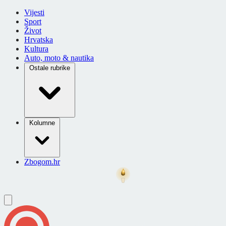
Vijesti
Sport
Život
Hrvatska
Kultura
Auto, moto & nautika
Ostale rubrike
Kolumne
Zbogom.hr