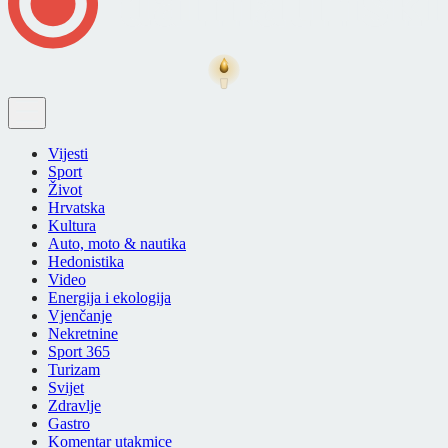
Vijesti
Sport
Život
Hrvatska
Kultura
Auto, moto & nautika
Hedonistika
Video
Energija i ekologija
Vjenčanje
Nekretnine
Sport 365
Turizam
Svijet
Zdravlje
Gastro
Komentar utakmice