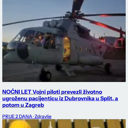
NOĆNI LET Vojni piloti prevezli životno
ugroženu pacijenticu iz Dubrovnika u Split, a
potom u Zagreb
PRIJE 2 DANA
· Zdravlje