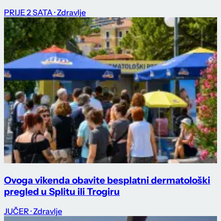
PRIJE 2 SATA
· Zdravlje
Ovoga vikenda obavite besplatni dermatološki
pregled u Splitu ili Trogiru
JUČER
· Zdravlje