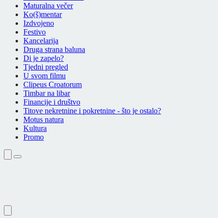
Maturalna večer
Ko(š)mentar
Izdvojeno
Festivo
Kancelarija
Druga strana baluna
Di je zapelo?
Tjedni pregled
U svom filmu
Clipeus Croatorum
Timbar na libar
Financije i društvo
Titove nekretnine i pokretnine - što je ostalo?
Motus natura
Kultura
Promo