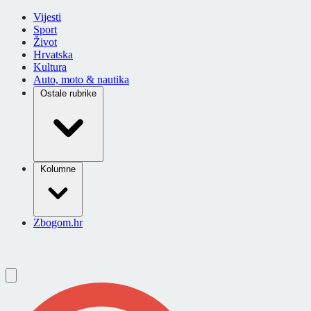
Vijesti
Sport
Život
Hrvatska
Kultura
Auto, moto & nautika
Ostale rubrike
Kolumne
Zbogom.hr