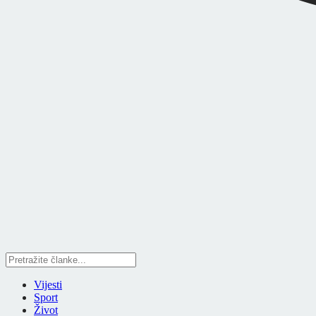
Vijesti
Sport
Život