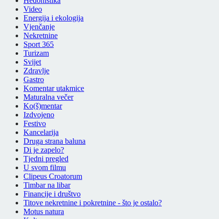
Hedonistika
Video
Energija i ekologija
Vjenčanje
Nekretnine
Sport 365
Turizam
Svijet
Zdravlje
Gastro
Komentar utakmice
Maturalna večer
Ko(š)mentar
Izdvojeno
Festivo
Kancelarija
Druga strana baluna
Di je zapelo?
Tjedni pregled
U svom filmu
Clipeus Croatorum
Timbar na libar
Financije i društvo
Titove nekretnine i pokretnine - što je ostalo?
Motus natura