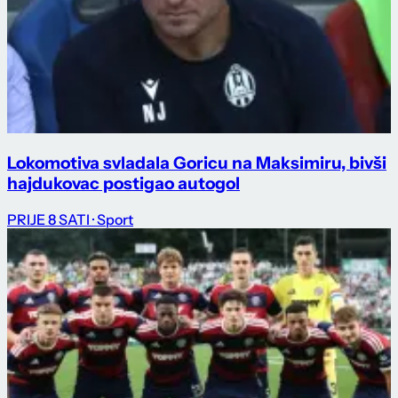
Lokomotiva svladala Goricu na Maksimiru, bivši
hajdukovac postigao autogol
PRIJE 8 SATI
· Sport