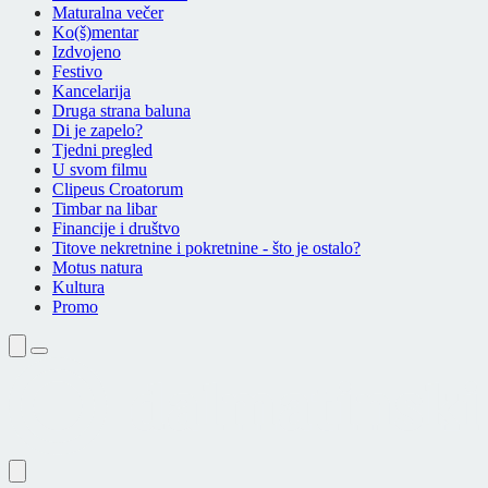
Maturalna večer
Ko(š)mentar
Izdvojeno
Festivo
Kancelarija
Druga strana baluna
Di je zapelo?
Tjedni pregled
U svom filmu
Clipeus Croatorum
Timbar na libar
Financije i društvo
Titove nekretnine i pokretnine - što je ostalo?
Motus natura
Kultura
Promo