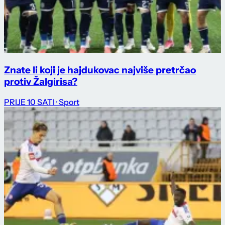
Znate li koji je hajdukovac najviše pretrčao
protiv Žalgirisa?
PRIJE 10 SATI
· Sport