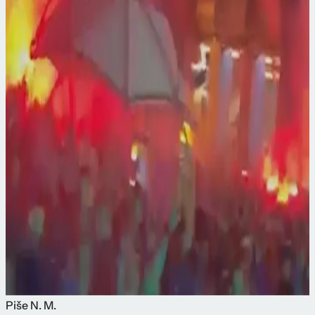
Piše
N. M.