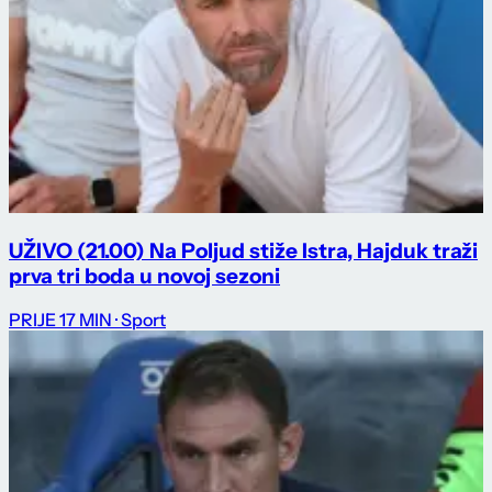
UŽIVO (21.00) Na Poljud stiže Istra, Hajduk traži
prva tri boda u novoj sezoni
PRIJE 17 MIN
· Sport