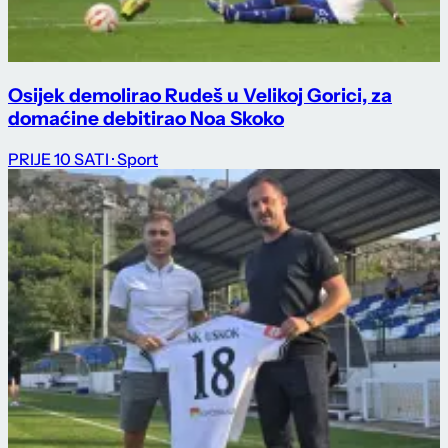
Osijek demolirao Rudeš u Velikoj Gorici, za
domaćine debitirao Noa Skoko
PRIJE 10 SATI
· Sport