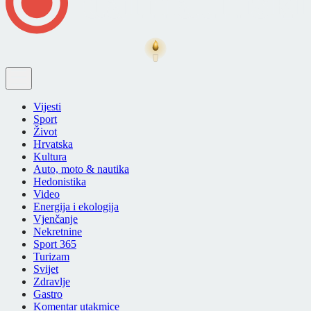
Vijesti
Sport
Život
Hrvatska
Kultura
Auto, moto & nautika
Hedonistika
Video
Energija i ekologija
Vjenčanje
Nekretnine
Sport 365
Turizam
Svijet
Zdravlje
Gastro
Komentar utakmice