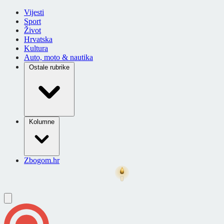
Vijesti
Sport
Život
Hrvatska
Kultura
Auto, moto & nautika
Ostale rubrike
Kolumne
Zbogom.hr