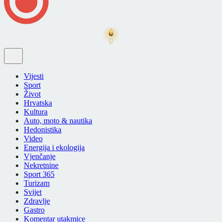
Vijesti
Sport
Život
Hrvatska
Kultura
Auto, moto & nautika
Hedonistika
Video
Energija i ekologija
Vjenčanje
Nekretnine
Sport 365
Turizam
Svijet
Zdravlje
Gastro
Komentar utakmice