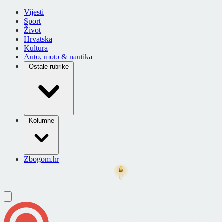
Vijesti
Sport
Život
Hrvatska
Kultura
Auto, moto & nautika
Ostale rubrike
Kolumne
Zbogom.hr