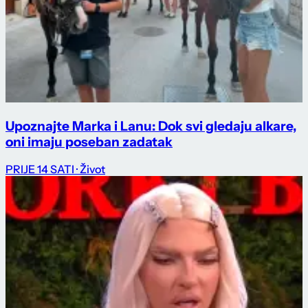
Upoznajte Marka i Lanu: Dok svi gledaju alkare,
oni imaju poseban zadatak
PRIJE 14 SATI
· Život