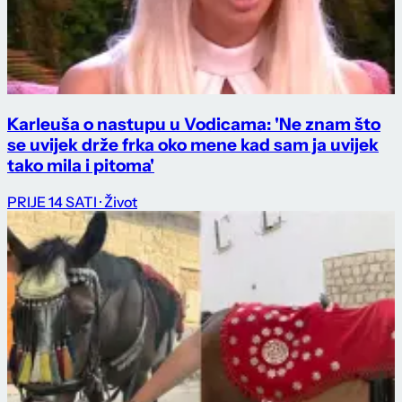
Karleuša o nastupu u Vodicama: 'Ne znam što
se uvijek drže frka oko mene kad sam ja uvijek
tako mila i pitoma'
PRIJE 14 SATI
· Život