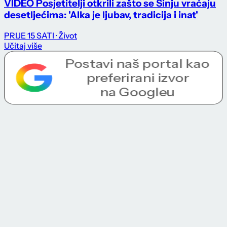
VIDEO Posjetitelji otkrili zašto se Sinju vraćaju
desetljećima: 'Alka je ljubav, tradicija i inat'
PRIJE 15 SATI
· Život
Učitaj više