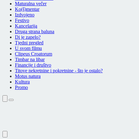
Maturalna večer
Ko(š)mentar
Izdvojeno
Festivo
Kancelarija
Druga strana baluna
Di je zapelo?
Tjedni pregled
U svom filmu
Clipeus Croatorum
Timbar na libar
Financije i društvo
Titove nekretnine i pokretnine - što je ostalo?
Motus natura
Kultura
Promo