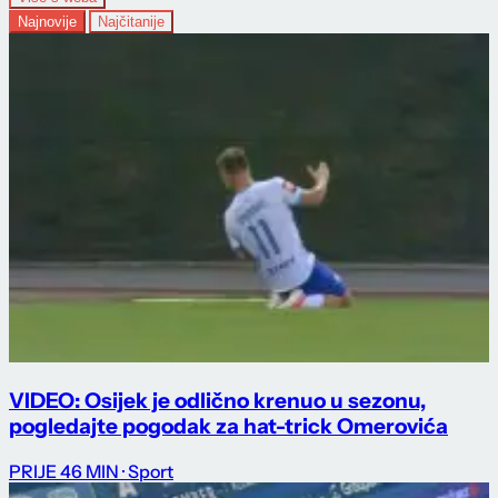
Najnovije
Najčitanije
VIDEO: Osijek je odlično krenuo u sezonu,
pogledajte pogodak za hat-trick Omerovića
PRIJE 46 MIN
· Sport