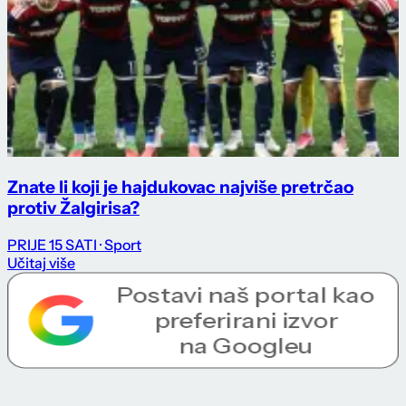
Znate li koji je hajdukovac najviše pretrčao
protiv Žalgirisa?
PRIJE 15 SATI
· Sport
Učitaj više