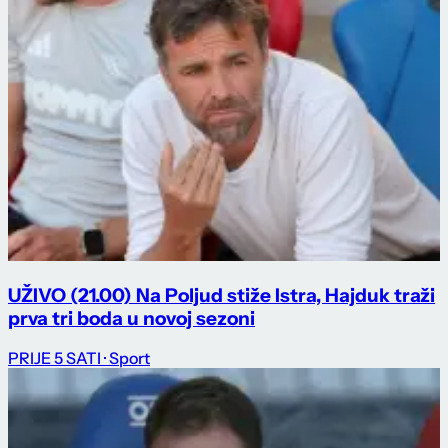
UŽIVO (21.00) Na Poljud stiže Istra, Hajduk traži
prva tri boda u novoj sezoni
PRIJE 5 SATI
· Sport