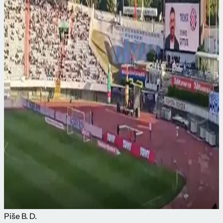
Piše
B. D.