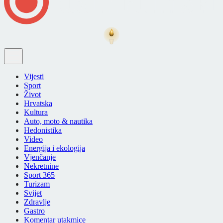
Vijesti
Sport
Život
Hrvatska
Kultura
Auto, moto & nautika
Hedonistika
Video
Energija i ekologija
Vjenčanje
Nekretnine
Sport 365
Turizam
Svijet
Zdravlje
Gastro
Komentar utakmice