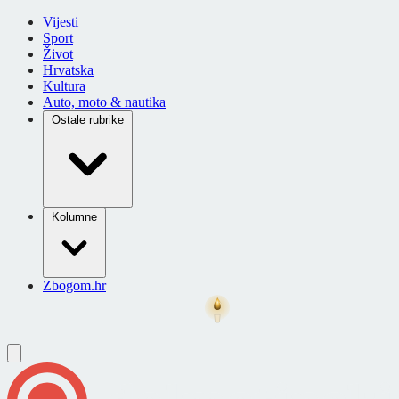
Vijesti
Sport
Život
Hrvatska
Kultura
Auto, moto & nautika
Ostale rubrike
Kolumne
Zbogom.hr