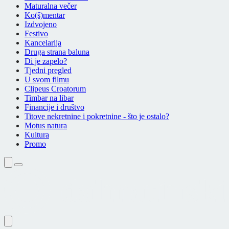
Maturalna večer
Ko(š)mentar
Izdvojeno
Festivo
Kancelarija
Druga strana baluna
Di je zapelo?
Tjedni pregled
U svom filmu
Clipeus Croatorum
Timbar na libar
Financije i društvo
Titove nekretnine i pokretnine - što je ostalo?
Motus natura
Kultura
Promo