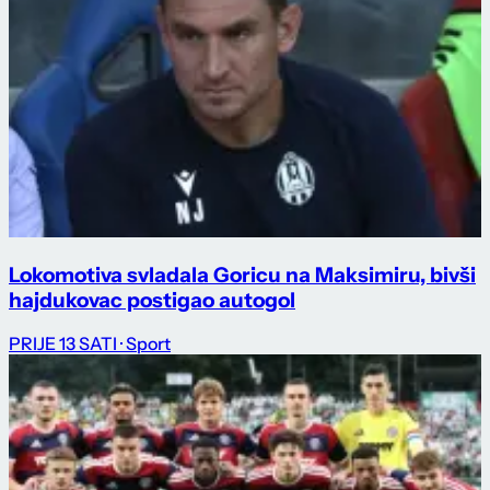
Lokomotiva svladala Goricu na Maksimiru, bivši
hajdukovac postigao autogol
PRIJE 13 SATI
· Sport