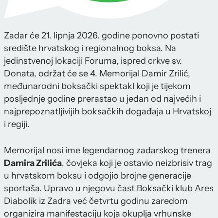
Zadar će 21. lipnja 2026. godine ponovno postati
središte hrvatskog i regionalnog boksa. Na
jedinstvenoj lokaciji Foruma, ispred crkve sv.
Donata, održat će se 4. Memorijal Damir Zrilić,
međunarodni boksački spektakl koji je tijekom
posljednje godine prerastao u jedan od najvećih i
najprepoznatljivijih boksačkih događaja u Hrvatskoj
i regiji.
Memorijal nosi ime legendarnog zadarskog trenera
Damira Zrilića
, čovjeka koji je ostavio neizbrisiv trag
u hrvatskom boksu i odgojio brojne generacije
sportaša. Upravo u njegovu čast Boksački klub Ares
Diabolik iz Zadra već četvrtu godinu zaredom
organizira manifestaciju koja okuplja vrhunske