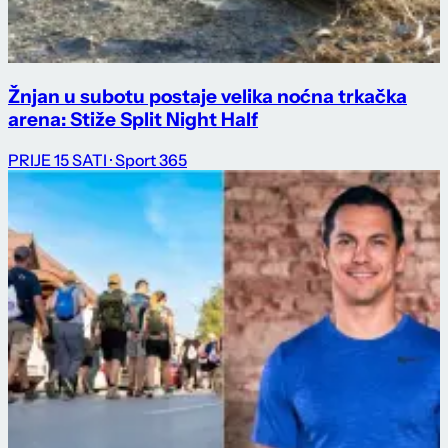
Žnjan u subotu postaje velika noćna trkačka
arena: Stiže Split Night Half
PRIJE 15 SATI
· Sport 365