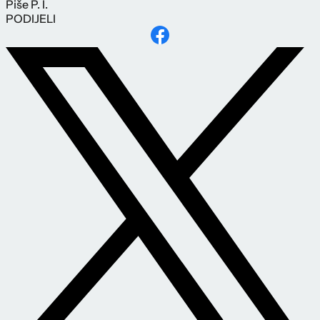
Piše
P. I.
PODIJELI