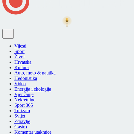
Vijesti
Sport
Život
Hrvatska
Kultura
Auto, moto & nautika
Hedonistika
Video
Energija i ekologija
Vjenčanje
Nekretnine
Sport 365
Turizam
Svijet
Zdravlje
Gastro
Komentar utakmice