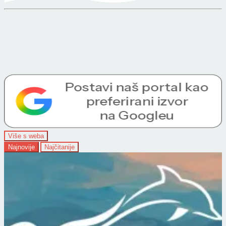
Više s weba
Najnovije
Najčitanije