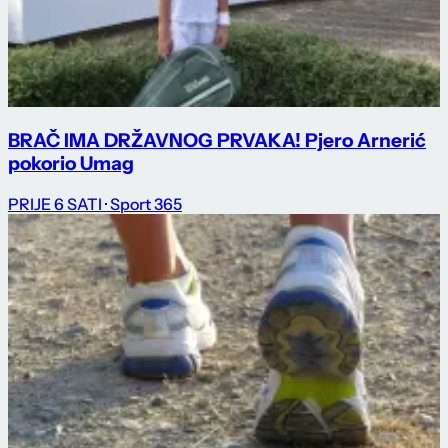
BRAČ IMA DRŽAVNOG PRVAKA! Pjero Arnerić
pokorio Umag
PRIJE 6 SATI
· Sport 365