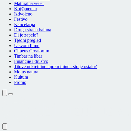
Maturalna večer
Ko(š)mentar
Izdvojeno
Festivo
Kancelarija
Druga strana baluna
Di je zapelo?
Tjedni pregled
U svom filmu
Clipeus Croatorum
Timbar na libar
Financije i društvo
Titove nekretnine i pokretnine - što je ostalo?
Motus natura
Kultura
Promo