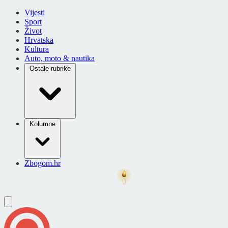
Vijesti
Sport
Život
Hrvatska
Kultura
Auto, moto & nautika
Ostale rubrike
Kolumne
Zbogom.hr