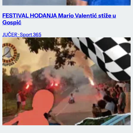
FESTIVAL HODANJA Mario Valentić stiže u
Gospić
JUČER
· Sport 365