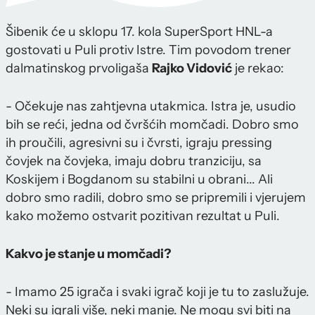
Šibenik će u sklopu 17. kola SuperSport HNL-a
gostovati u Puli protiv Istre. Tim povodom trener
dalmatinskog prvoligaša
Rajko Vidović
je rekao:
- Očekuje nas zahtjevna utakmica. Istra je, usudio
bih se reći, jedna od čvršćih momčadi. Dobro smo
ih proučili, agresivni su i čvrsti, igraju pressing
čovjek na čovjeka, imaju dobru tranziciju, sa
Koskijem i Bogdanom su stabilni u obrani... Ali
dobro smo radili, dobro smo se pripremili i vjerujem
kako možemo ostvarit pozitivan rezultat u Puli.
Kakvo je stanje u momčadi?
- Imamo 25 igrača i svaki igrač koji je tu to zaslužuje.
Neki su igrali više, neki manje. Ne mogu svi biti na