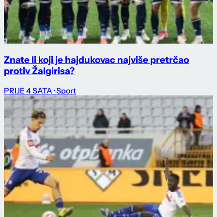
Znate li koji je hajdukovac najviše pretrčao
protiv Žalgirisa?
PRIJE 4 SATA
· Sport