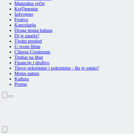
Maturalna večer
Ko(š)mentar
Izdvojeno
Festivo
Kancelarija
Druga strana baluna
Di je zapelo?
Tjedni pregled
U svom filmu
Clipeus Croatorum
Timbar na libar
Financije i društvo
Titove nekretnine i pokretnine - što je ostalo?
Motus natura
Kultura
Promo