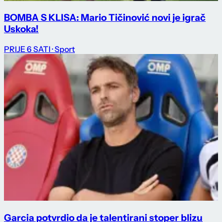
BOMBA S KLISA: Mario Tičinović novi je igrač
Uskoka!
PRIJE 6 SATI
· Sport
Garcia potvrdio da je talentirani stoper blizu