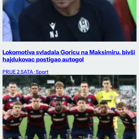
Lokomotiva svladala Goricu na Maksimiru, bivši
hajdukovac postigao autogol
PRIJE 2 SATA
· Sport