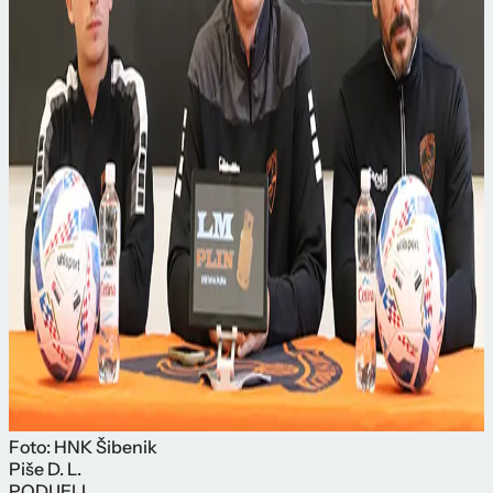
Foto: HNK Šibenik
Piše
D. L.
PODIJELI