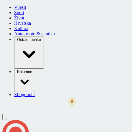
Vijesti
Sport
Život
Hrvatska
Kultura
Auto, moto & nautika
Ostale rubrike
Kolumne
Zbogom.hr