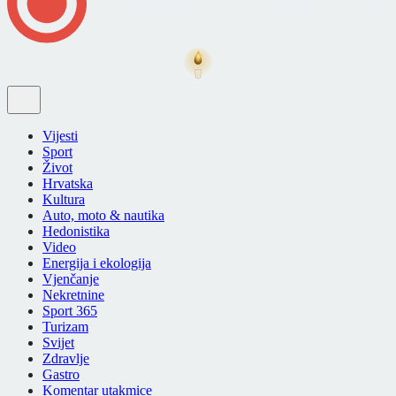
Vijesti
Sport
Život
Hrvatska
Kultura
Auto, moto & nautika
Hedonistika
Video
Energija i ekologija
Vjenčanje
Nekretnine
Sport 365
Turizam
Svijet
Zdravlje
Gastro
Komentar utakmice