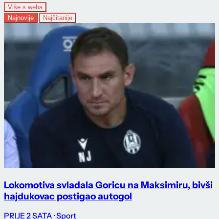
Više s weba
Najnovije
Najčitanije
Lokomotiva svladala Goricu na Maksimiru, bivši
hajdukovac postigao autogol
PRIJE 2 SATA
· Sport