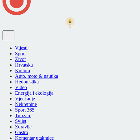
Vijesti
Sport
Život
Hrvatska
Kultura
Auto, moto & nautika
Hedonistika
Video
Energija i ekologija
Vjenčanje
Nekretnine
Sport 365
Turizam
Svijet
Zdravlje
Gastro
Komentar utakmice