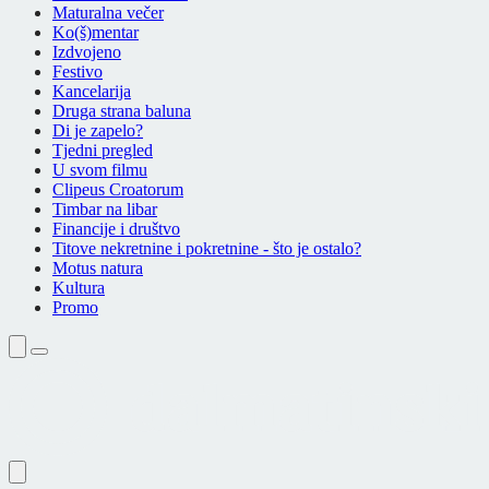
Maturalna večer
Ko(š)mentar
Izdvojeno
Festivo
Kancelarija
Druga strana baluna
Di je zapelo?
Tjedni pregled
U svom filmu
Clipeus Croatorum
Timbar na libar
Financije i društvo
Titove nekretnine i pokretnine - što je ostalo?
Motus natura
Kultura
Promo