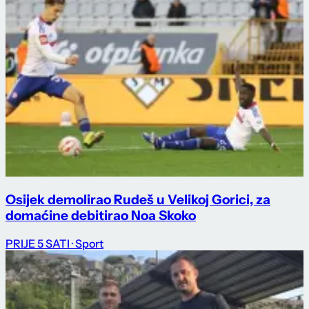
Osijek demolirao Rudeš u Velikoj Gorici, za
domaćine debitirao Noa Skoko
PRIJE 5 SATI
· Sport