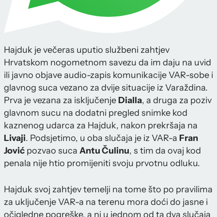
Hajduk je večeras uputio službeni zahtjev
Hrvatskom nogometnom savezu da im daju na uvid
ili javno objave audio-zapis komunikacije VAR-sobe i
glavnog suca vezano za dvije situacije iz Varaždina.
Prva je vezana za isključenje
Dialla
, a druga za poziv
glavnom sucu na dodatni pregled snimke kod
kaznenog udarca za Hajduk, nakon prekršaja na
Livaji
. Podsjetimo, u oba slučaja je iz VAR-a
Fran
Jović
pozvao suca
Antu Čulinu
, s tim da ovaj kod
penala nije htio promijeniti svoju prvotnu odluku.
Hajduk svoj zahtjev temelji na tome što po pravilima
za uključenje VAR-a na terenu mora doći do jasne i
očigledne pogreške, a ni u jednom od ta dva slučaja