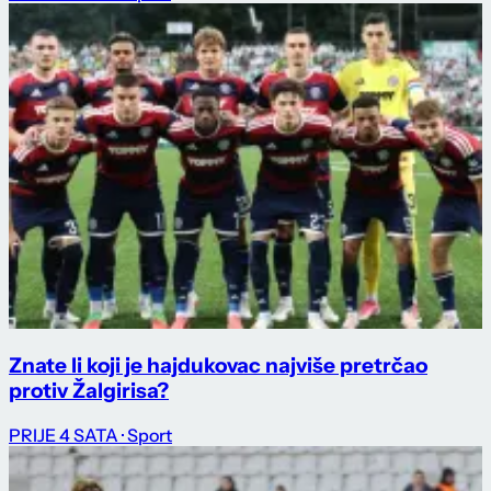
Znate li koji je hajdukovac najviše pretrčao
protiv Žalgirisa?
PRIJE 4 SATA
· Sport