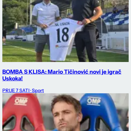
BOMBA S KLISA: Mario Tičinović novi je igrač
Uskoka!
PRIJE 7 SATI
· Sport