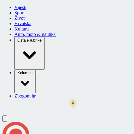
Vijesti
Sport
Život
Hrvatska
Kultura
Auto, moto & nautika
Ostale rubrike
Kolumne
Zbogom.hr