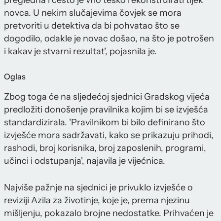
pregledna i često je vrlo teško rekonstruirati tijek
novca. U nekim slučajevima čovjek se mora
pretvoriti u detektiva da bi pohvatao što se
dogodilo, odakle je novac došao, na što je potrošen
i kakav je stvarni rezultat', pojasnila je.
Oglas
Zbog toga će na sljedećoj sjednici Gradskog vijeća
predložiti donošenje pravilnika kojim bi se izvješća
standardizirala. 'Pravilnikom bi bilo definirano što
izvješće mora sadržavati, kako se prikazuju prihodi,
rashodi, broj korisnika, broj zaposlenih, programi,
učinci i odstupanja', najavila je vijećnica.
Najviše pažnje na sjednici je privuklo izvješće o
reviziji Azila za životinje, koje je, prema njezinu
mišljenju, pokazalo brojne nedostatke. Prihvaćen je