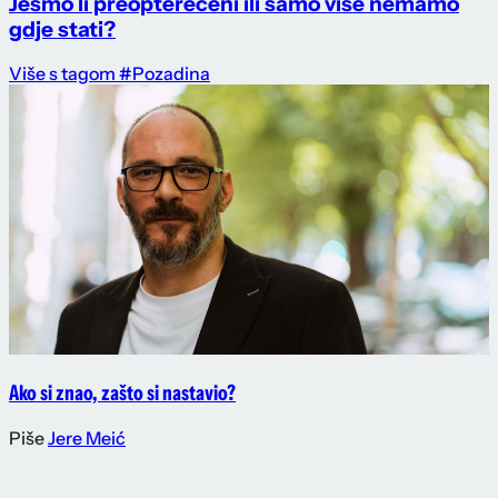
Jesmo li preopterećeni ili samo više nemamo
gdje stati?
Više s tagom #Pozadina
Ako si znao, zašto si nastavio?
Piše
Jere Meić