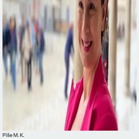
Piše
M. K.