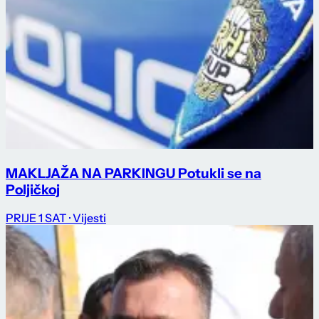
MAKLJAŽA NA PARKINGU Potukli se na
Poljičkoj
PRIJE 1 SAT
· Vijesti