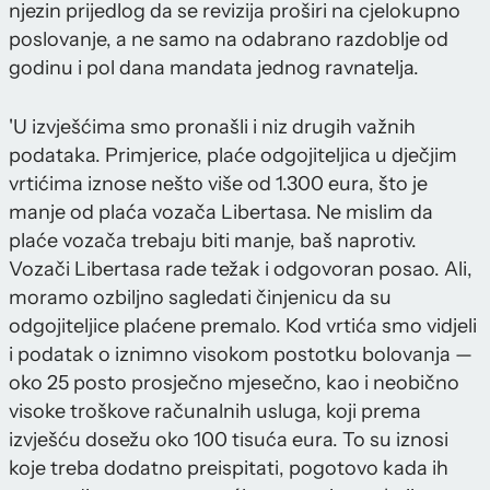
njezin prijedlog da se revizija proširi na cjelokupno
poslovanje, a ne samo na odabrano razdoblje od
godinu i pol dana mandata jednog ravnatelja.
'U izvješćima smo pronašli i niz drugih važnih
podataka. Primjerice, plaće odgojiteljica u dječjim
vrtićima iznose nešto više od 1.300 eura, što je
manje od plaća vozača Libertasa. Ne mislim da
plaće vozača trebaju biti manje, baš naprotiv.
Vozači Libertasa rade težak i odgovoran posao. Ali,
moramo ozbiljno sagledati činjenicu da su
odgojiteljice plaćene premalo. Kod vrtića smo vidjeli
i podatak o iznimno visokom postotku bolovanja —
oko 25 posto prosječno mjesečno, kao i neobično
visoke troškove računalnih usluga, koji prema
izvješću dosežu oko 100 tisuća eura. To su iznosi
koje treba dodatno preispitati, pogotovo kada ih