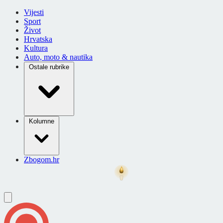
Vijesti
Sport
Život
Hrvatska
Kultura
Auto, moto & nautika
Ostale rubrike
Kolumne
Zbogom.hr