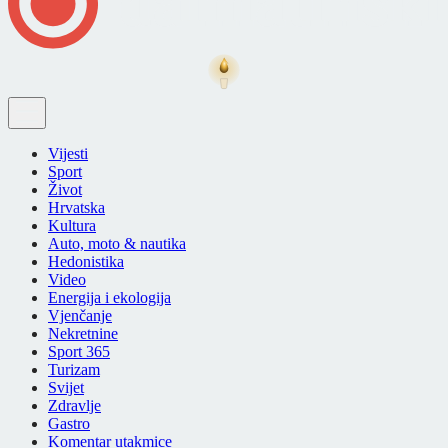
Vijesti
Sport
Život
Hrvatska
Kultura
Auto, moto & nautika
Hedonistika
Video
Energija i ekologija
Vjenčanje
Nekretnine
Sport 365
Turizam
Svijet
Zdravlje
Gastro
Komentar utakmice