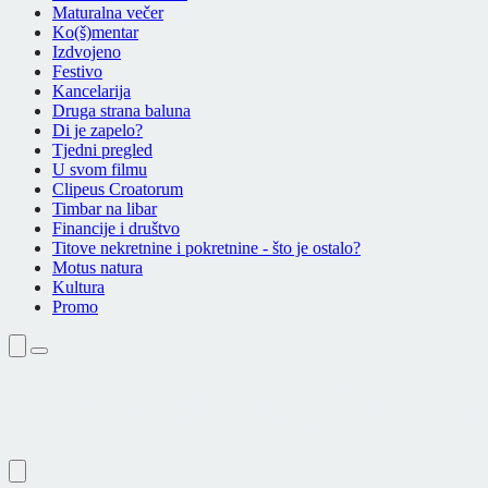
Maturalna večer
Ko(š)mentar
Izdvojeno
Festivo
Kancelarija
Druga strana baluna
Di je zapelo?
Tjedni pregled
U svom filmu
Clipeus Croatorum
Timbar na libar
Financije i društvo
Titove nekretnine i pokretnine - što je ostalo?
Motus natura
Kultura
Promo