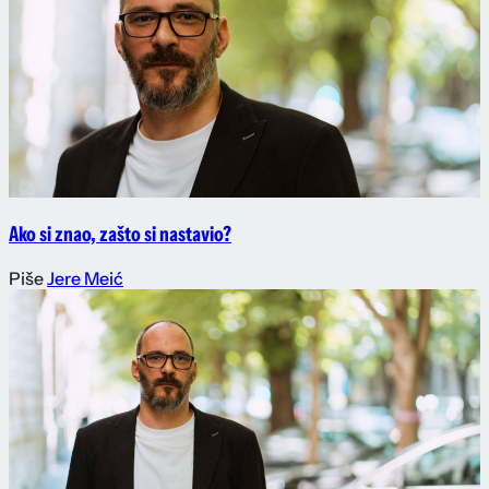
Ako si znao, zašto si nastavio?
Piše
Jere Meić