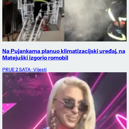
Na Pujankama planuo klimatizacijski uređaj, na
Matejuški izgorio romobil
PRIJE 2 SATA
· Vijesti