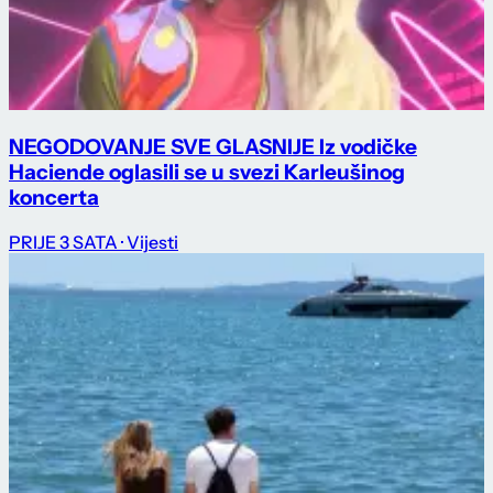
NEGODOVANJE SVE GLASNIJE Iz vodičke
Haciende oglasili se u svezi Karleušinog
koncerta
PRIJE 3 SATA
· Vijesti