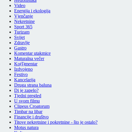
Hedonistika
Video
Energija i ekologija
Vjenčanje
Nekretnine
Sport 365
Turizam
Svijet
Zdravlje
Gastro
Komentar utakmice
Maturalna večer
Ko(š)mentar
Izdvojeno
Festivo
Kancelarija
Druga strana baluna
Di je zapelo?
Tjedni pregled
U svom filmu
Clipeus Croatorum
Timbar na libar
Financije i društvo
Titove nekretnine i pokretnine - što je ostalo?
Motus natura