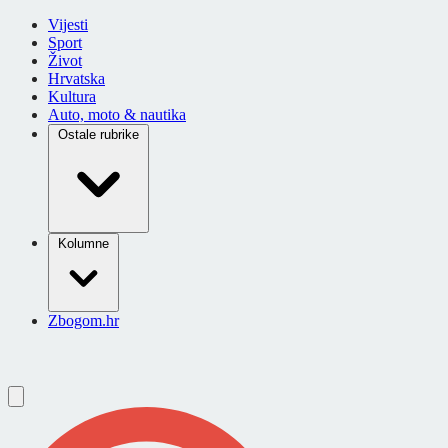
Vijesti
Sport
Život
Hrvatska
Kultura
Auto, moto & nautika
Ostale rubrike
Kolumne
Zbogom.hr