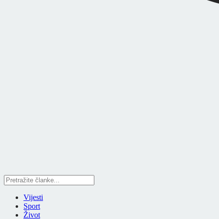
Vijesti
Sport
Život