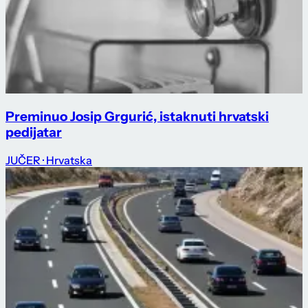
Preminuo Josip Grgurić, istaknuti hrvatski
pedijatar
JUČER
· Hrvatska