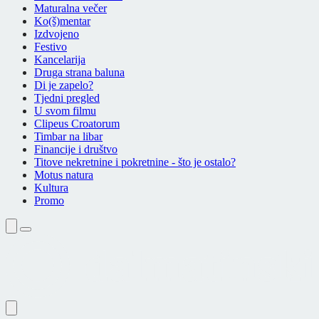
Maturalna večer
Ko(š)mentar
Izdvojeno
Festivo
Kancelarija
Druga strana baluna
Di je zapelo?
Tjedni pregled
U svom filmu
Clipeus Croatorum
Timbar na libar
Financije i društvo
Titove nekretnine i pokretnine - što je ostalo?
Motus natura
Kultura
Promo