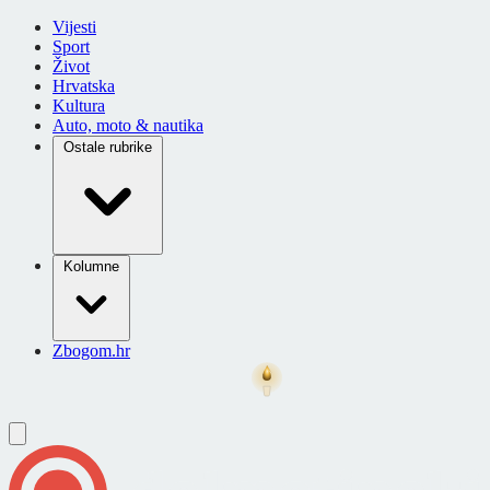
Vijesti
Sport
Život
Hrvatska
Kultura
Auto, moto & nautika
Ostale rubrike
Kolumne
Zbogom.hr