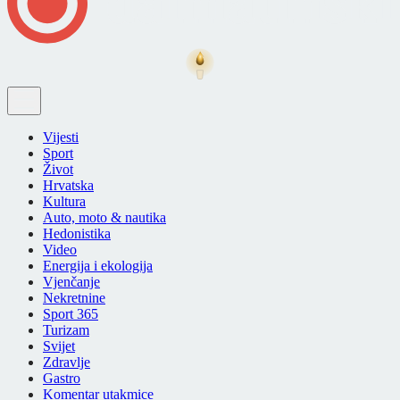
Vijesti
Sport
Život
Hrvatska
Kultura
Auto, moto & nautika
Hedonistika
Video
Energija i ekologija
Vjenčanje
Nekretnine
Sport 365
Turizam
Svijet
Zdravlje
Gastro
Komentar utakmice