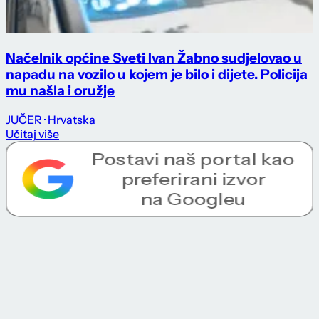
Načelnik općine Sveti Ivan Žabno sudjelovao u
napadu na vozilo u kojem je bilo i dijete. Policija
mu našla i oružje
JUČER
· Hrvatska
Učitaj više