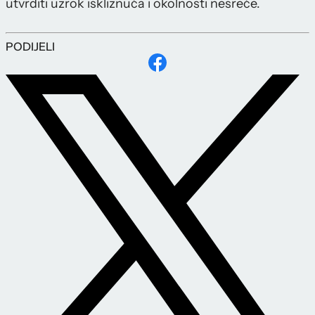
utvrditi uzrok iskliznuća i okolnosti nesreće.
PODIJELI