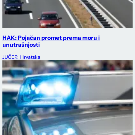
HAK: Pojačan promet prema moru i
unutrašnjosti
JUČER
· Hrvatska