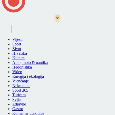
Vijesti
Sport
Život
Hrvatska
Kultura
Auto, moto & nautika
Hedonistika
Video
Energija i ekologija
Vjenčanje
Nekretnine
Sport 365
Turizam
Svijet
Zdravlje
Gastro
Komentar utakmice