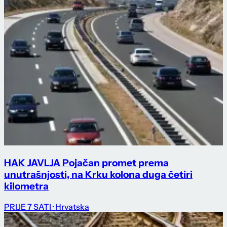
HAK JAVLJA Pojačan promet prema
unutrašnjosti, na Krku kolona duga četiri
kilometra
PRIJE 7 SATI
· Hrvatska