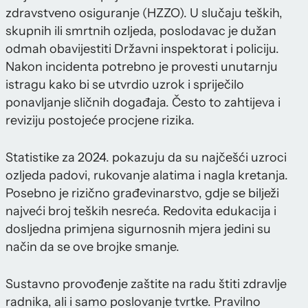
zdravstveno osiguranje (HZZO). U slučaju teških,
skupnih ili smrtnih ozljeda, poslodavac je dužan
odmah obavijestiti Državni inspektorat i policiju.
Nakon incidenta potrebno je provesti unutarnju
istragu kako bi se utvrdio uzrok i spriječilo
ponavljanje sličnih događaja. Često to zahtijeva i
reviziju postojeće procjene rizika.
Statistike za 2024. pokazuju da su najčešći uzroci
ozljeda padovi, rukovanje alatima i nagla kretanja.
Posebno je rizično građevinarstvo, gdje se bilježi
najveći broj teških nesreća. Redovita edukacija i
dosljedna primjena sigurnosnih mjera jedini su
način da se ove brojke smanje.
Sustavno provođenje zaštite na radu štiti zdravlje
radnika, ali i samo poslovanje tvrtke. Pravilno