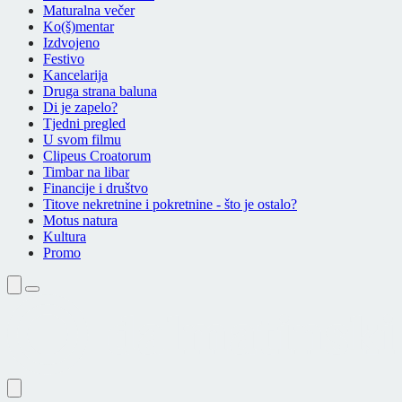
Maturalna večer
Ko(š)mentar
Izdvojeno
Festivo
Kancelarija
Druga strana baluna
Di je zapelo?
Tjedni pregled
U svom filmu
Clipeus Croatorum
Timbar na libar
Financije i društvo
Titove nekretnine i pokretnine - što je ostalo?
Motus natura
Kultura
Promo