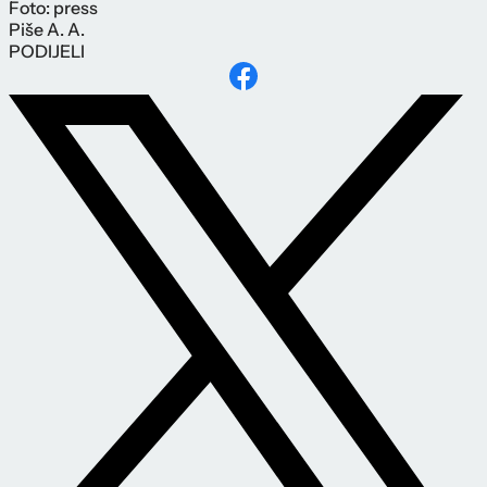
Foto: press
Piše
A. A.
PODIJELI