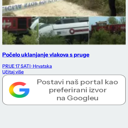
Počelo uklanjanje vlakova s pruge
PRIJE 17 SATI
· Hrvatska
Učitaj više