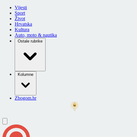
Vijesti
Sport
Život
Hrvatska
Kultura
Auto, moto & nautika
Ostale rubrike
Kolumne
Zbogom.hr