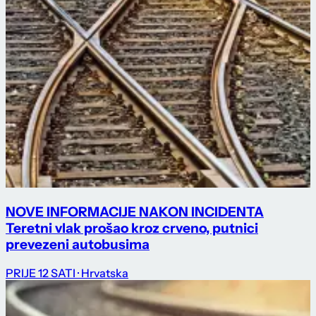
NOVE INFORMACIJE NAKON INCIDENTA
Teretni vlak prošao kroz crveno, putnici
prevezeni autobusima
PRIJE 12 SATI
· Hrvatska