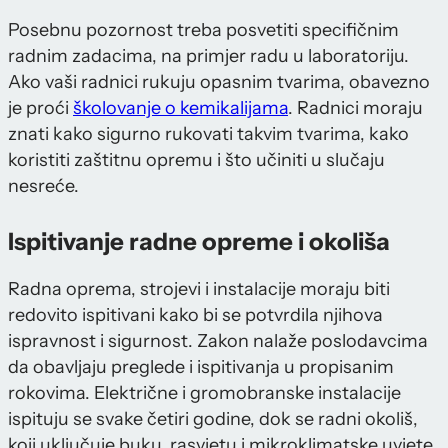
Posebnu pozornost treba posvetiti specifičnim
radnim zadacima, na primjer radu u laboratoriju.
Ako vaši radnici rukuju opasnim tvarima, obavezno
je proći
školovanje o kemikalijama
. Radnici moraju
znati kako sigurno rukovati takvim tvarima, kako
koristiti zaštitnu opremu i što učiniti u slučaju
nesreće.
Ispitivanje radne opreme i okoliša
Radna oprema, strojevi i instalacije moraju biti
redovito ispitivani kako bi se potvrdila njihova
ispravnost i sigurnost. Zakon nalaže poslodavcima
da obavljaju preglede i ispitivanja u propisanim
rokovima. Električne i gromobranske instalacije
ispituju se svake četiri godine, dok se radni okoliš,
koji uključuje buku, rasvjetu i mikroklimatske uvjete,