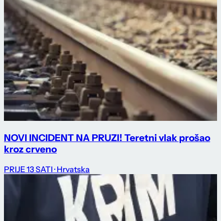
NOVI INCIDENT NA PRUZI! Teretni vlak prošao
kroz crveno
PRIJE 13 SATI
· Hrvatska