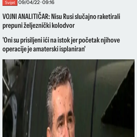
09/04/22 · 09:16
Svijet
VOJNI ANALITIČAR: Nisu Rusi slučajno raketirali
prepuni željeznički kolodvor
'Oni su prisiljeni ići na istok jer početak njihove
operacije je amaterski isplaniran'