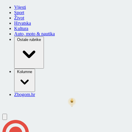
Vijesti
Sport
Život
Hrvatska
Kultura
Auto, moto & nautika
Ostale rubrike
Kolumne
Zbogom.hr