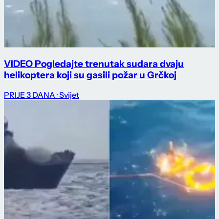
VIDEO Pogledajte trenutak sudara dvaju
helikoptera koji su gasili požar u Grčkoj
PRIJE 3 DANA
· Svijet