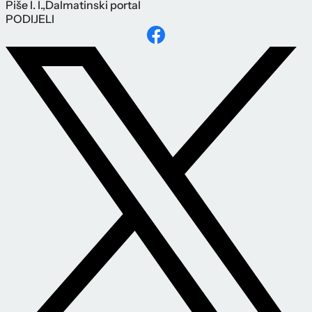
Piše
I. I.
,
Dalmatinski portal
PODIJELI