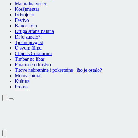
Maturalna večer
Ko(š)mentar
Izdvojeno
Festivo
Kancelarija
Druga strana baluna
Di je zapelo?
Tjedni pregled
U svom filmu
Clipeus Croatorum
Timbar na libar
Financije i društvo
Titove nekretnine i pokretnine - što je ostalo?
Motus natura
Kultura
Promo