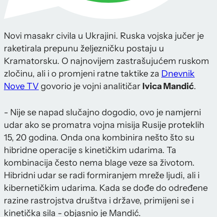
Novi masakr civila u Ukrajini. Ruska vojska jučer je
raketirala prepunu željezničku postaju u
Kramatorsku. O najnovijem zastrašujućem ruskom
zločinu, ali i o promjeni ratne taktike za
Dnevnik
Nove TV
govorio je vojni analitičar
Ivica Mandić
.
- Nije se napad slučajno dogodio, ovo je namjerni
udar ako se promatra vojna misija Rusije proteklih
15, 20 godina. Onda ona kombinira nešto što su
hibridne operacije s kinetičkim udarima. Ta
kombinacija često nema blage veze sa životom.
Hibridni udar se radi formiranjem mreže ljudi, ali i
kibernetičkim udarima. Kada se dođe do određene
razine rastrojstva društva i države, primijeni se i
kinetička sila - objasnio je Mandić.