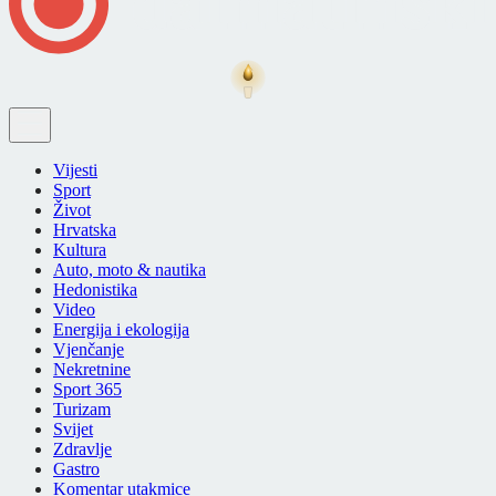
Vijesti
Sport
Život
Hrvatska
Kultura
Auto, moto & nautika
Hedonistika
Video
Energija i ekologija
Vjenčanje
Nekretnine
Sport 365
Turizam
Svijet
Zdravlje
Gastro
Komentar utakmice