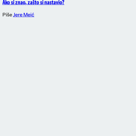
Ako si znao, zašto si nastavio?
Piše
Jere Meić