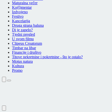
Maturalna večer
Ko(š)mentar
Izdvojeno
Festivo
Kancelarija
Druga strana baluna
Di je zapelo?
Tjedni pregled
U svom filmu
Clipeus Croatorum
Timbar na libar
Financije i društvo
Titove nekretnine i pokretnine - što je ostalo?
Motus natura
Kultura
Promo