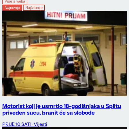
Više s weba
Najnovije
Najčitanije
Motorist koji je usmrtio 18-godišnjaka u Splitu
priveden sucu, branit će sa slobode
PRIJE 10 SATI
· Vijesti