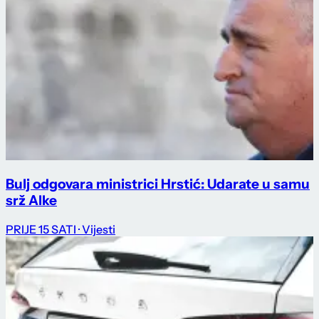
Bulj odgovara ministrici Hrstić: Udarate u samu
srž Alke
PRIJE 15 SATI
· Vijesti