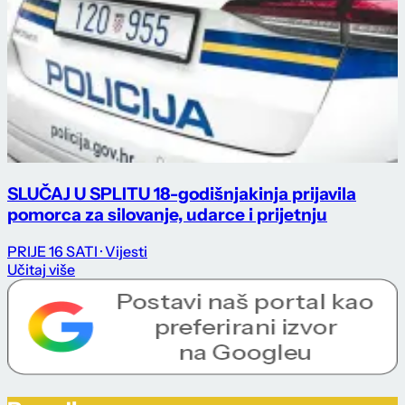
SLUČAJ U SPLITU 18-godišnjakinja prijavila
pomorca za silovanje, udarce i prijetnju
PRIJE 16 SATI
· Vijesti
Učitaj više