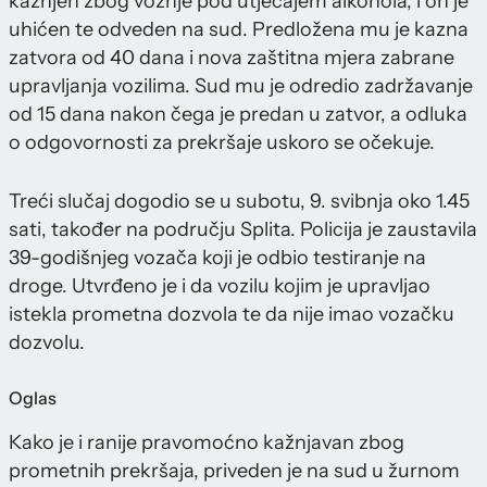
kažnjen zbog vožnje pod utjecajem alkohola, i on je
uhićen te odveden na sud. Predložena mu je kazna
zatvora od 40 dana i nova zaštitna mjera zabrane
upravljanja vozilima. Sud mu je odredio zadržavanje
od 15 dana nakon čega je predan u zatvor, a odluka
o odgovornosti za prekršaje uskoro se očekuje.
Treći slučaj dogodio se u subotu, 9. svibnja oko 1.45
sati, također na području Splita. Policija je zaustavila
39-godišnjeg vozača koji je odbio testiranje na
droge. Utvrđeno je i da vozilu kojim je upravljao
istekla prometna dozvola te da nije imao vozačku
dozvolu.
Oglas
Kako je i ranije pravomoćno kažnjavan zbog
prometnih prekršaja, priveden je na sud u žurnom