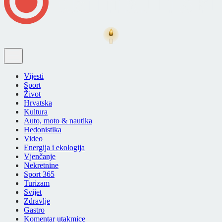
Vijesti
Sport
Život
Hrvatska
Kultura
Auto, moto & nautika
Hedonistika
Video
Energija i ekologija
Vjenčanje
Nekretnine
Sport 365
Turizam
Svijet
Zdravlje
Gastro
Komentar utakmice