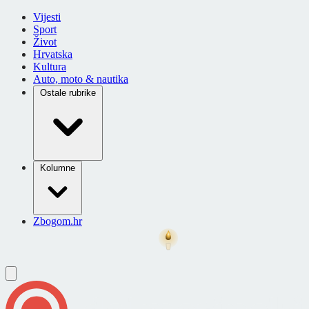
Vijesti
Sport
Život
Hrvatska
Kultura
Auto, moto & nautika
Ostale rubrike
Kolumne
Zbogom.hr