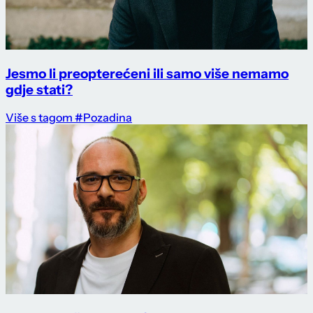
Jesmo li preopterećeni ili samo više nemamo
gdje stati?
Više s tagom #Pozadina