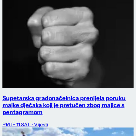
Supetarska gradonačelnica prenijela poruku
majke dječaka koji je pretučen zbog majice s
pentagramom
PRIJE 11 SATI
· Vijesti