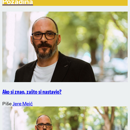
Pozadina
Ako si znao, zašto si nastavio?
Piše
Jere Meić