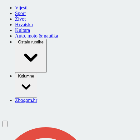
Vijesti
Sport
Život
Hrvatska
Kultura
Auto, moto & nautika
Ostale rubrike
Kolumne
Zbogom.hr