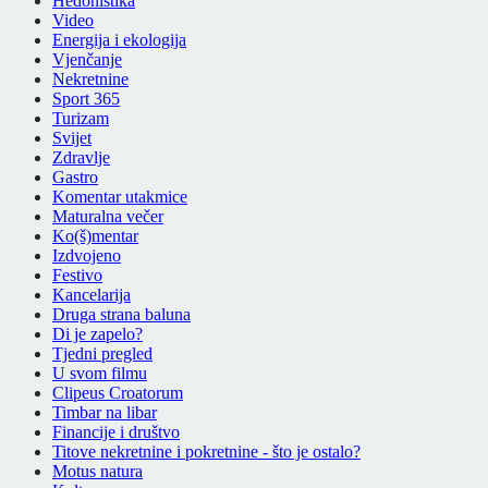
Hedonistika
Video
Energija i ekologija
Vjenčanje
Nekretnine
Sport 365
Turizam
Svijet
Zdravlje
Gastro
Komentar utakmice
Maturalna večer
Ko(š)mentar
Izdvojeno
Festivo
Kancelarija
Druga strana baluna
Di je zapelo?
Tjedni pregled
U svom filmu
Clipeus Croatorum
Timbar na libar
Financije i društvo
Titove nekretnine i pokretnine - što je ostalo?
Motus natura