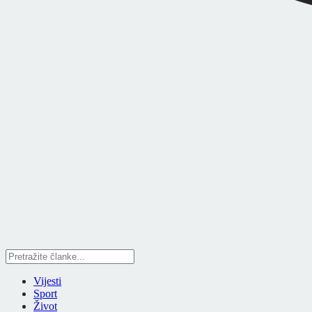
Vijesti
Sport
Život