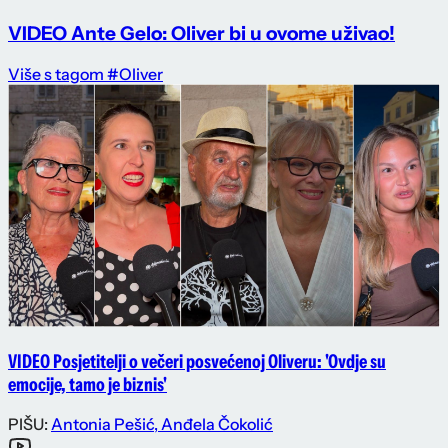
VIDEO Ante Gelo: Oliver bi u ovome uživao!
Više s tagom #Oliver
VIDEO Posjetitelji o večeri posvećenoj Oliveru: 'Ovdje su
emocije, tamo je biznis'
PIŠU:
Antonia Pešić
,
Anđela Čokolić