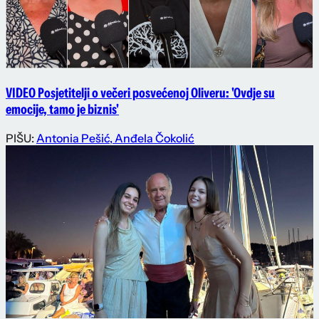
VIDEO Posjetitelji o večeri posvećenoj Oliveru: 'Ovdje su
emocije, tamo je biznis'
PIŠU:
Antonia Pešić
,
Anđela Čokolić