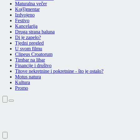
Maturalna večer
Ko(š)mentar
Izdvojeno
Festivo
Kancelarija
Druga strana baluna
Di je zapelo?
Tjedni pregled
U svom filmu
Clipeus Croatorum
Timbar na libar
Financije i društvo
Titove nekretnine i pokretnine - što je ostalo?
Motus natura
Kultura
Promo