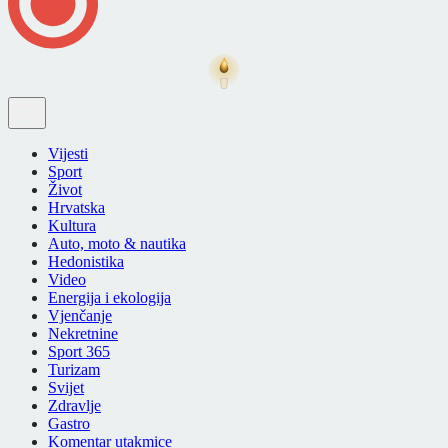
Vijesti
Sport
Život
Hrvatska
Kultura
Auto, moto & nautika
Hedonistika
Video
Energija i ekologija
Vjenčanje
Nekretnine
Sport 365
Turizam
Svijet
Zdravlje
Gastro
Komentar utakmice