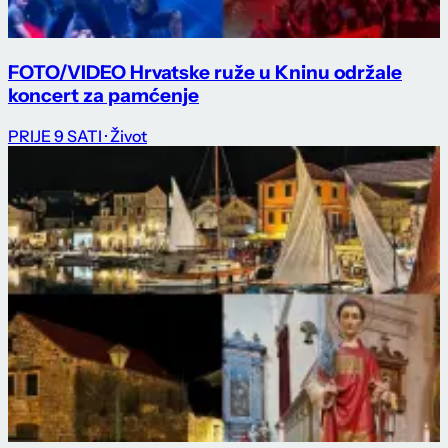
FOTO/VIDEO Hrvatske ruže u Kninu održale
koncert za pamćenje
PRIJE 9 SATI
· Život