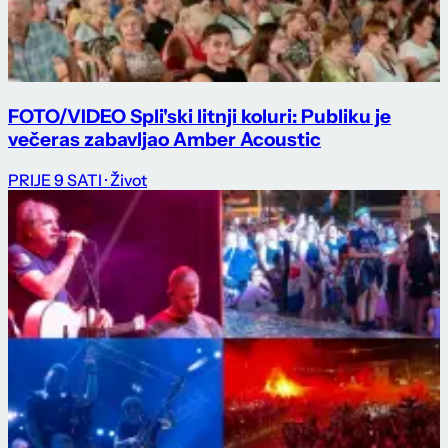
FOTO/VIDEO Spli'ski litnji koluri: Publiku je
večeras zabavljao Amber Acoustic
PRIJE 9 SATI
· Život