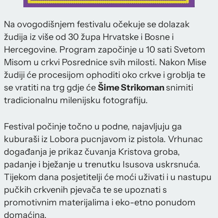
Na ovogodišnjem festivalu očekuje se dolazak
žudija iz više od 30 župa Hrvatske i Bosne i
Hercegovine. Program započinje u 10 sati Svetom
Misom u crkvi Posrednice svih milosti. Nakon Mise
žudiji će procesijom ophoditi oko crkve i groblja te
se vratiti na trg gdje će
Šime Strikoman
snimiti
tradicionalnu milenijsku fotografiju.
Festival počinje točno u podne, najavljuju ga
kuburaši iz Lobora pucnjavom iz pistola. Vrhunac
događanja je prikaz čuvanja Kristova groba,
padanje i bježanje u trenutku Isusova uskrsnuća.
Tijekom dana posjetitelji će moći uživati i u nastupu
pučkih crkvenih pjevača te se upoznati s
promotivnim materijalima i eko-etno ponudom
domaćina.