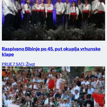
Raspivano Bibinje po 45. put okuplja vrhunske
klape
PRIJE 7 SATI
· Život