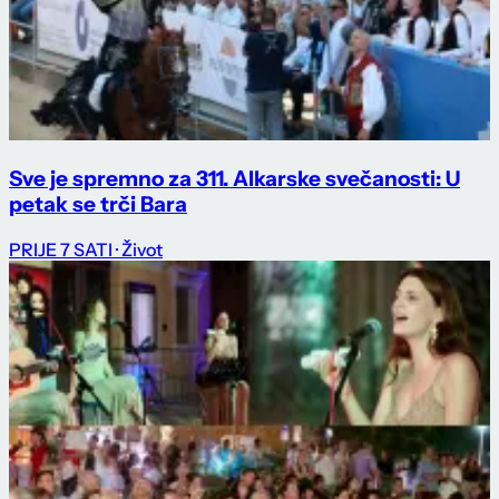
Sve je spremno za 311. Alkarske svečanosti: U
petak se trči Bara
PRIJE 7 SATI
· Život