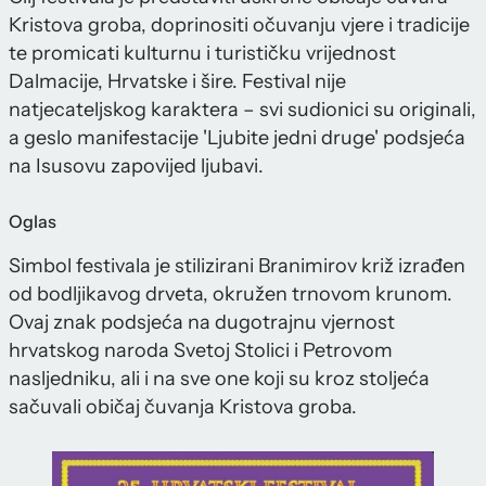
Kristova groba, doprinositi očuvanju vjere i tradicije
te promicati kulturnu i turističku vrijednost
Dalmacije, Hrvatske i šire. Festival nije
natjecateljskog karaktera – svi sudionici su originali,
a geslo manifestacije 'Ljubite jedni druge' podsjeća
na Isusovu zapovijed ljubavi.
Oglas
Simbol festivala je stilizirani Branimirov križ izrađen
od bodljikavog drveta, okružen trnovom krunom.
Ovaj znak podsjeća na dugotrajnu vjernost
hrvatskog naroda Svetoj Stolici i Petrovom
nasljedniku, ali i na sve one koji su kroz stoljeća
sačuvali običaj čuvanja Kristova groba.