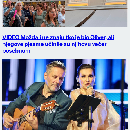
VIDEO Možda i ne znaju tko je bio Oliver, ali
njegove pjesme učinile su njihovu večer
posebnom