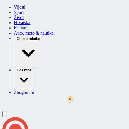
Vijesti
Sport
Život
Hrvatska
Kultura
Auto, moto & nautika
Ostale rubrike
Kolumne
Zbogom.hr