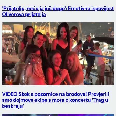
'Prijatelju, neću ja još dugo': Emotivna ispovijest
Oliverova prijatelja
VIDEO Skok s pozornice na brodove! Provjerili
smo dojmove ekipe s mora o koncertu 'Trag u
beskraju'