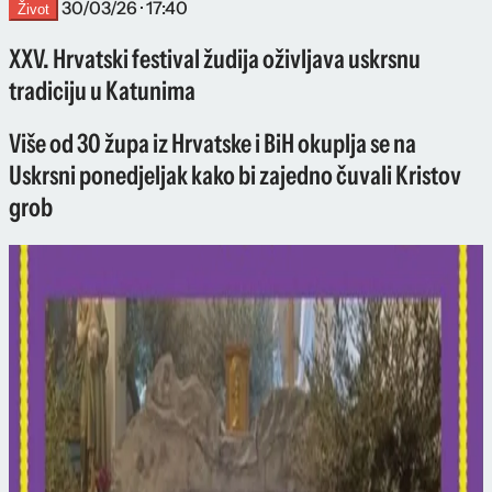
30/03/26 · 17:40
Život
XXV. Hrvatski festival žudija oživljava uskrsnu
tradiciju u Katunima
Više od 30 župa iz Hrvatske i BiH okuplja se na
Uskrsni ponedjeljak kako bi zajedno čuvali Kristov
grob