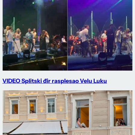
VIDEO Splitski đir rasplesao Velu Luku