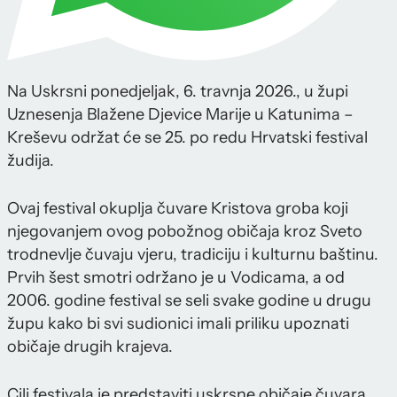
Na Uskrsni ponedjeljak, 6. travnja 2026., u župi
Uznesenja Blažene Djevice Marije u Katunima –
Kreševu održat će se 25. po redu Hrvatski festival
žudija.
Ovaj festival okuplja čuvare Kristova groba koji
njegovanjem ovog pobožnog običaja kroz Sveto
trodnevlje čuvaju vjeru, tradiciju i kulturnu baštinu.
Prvih šest smotri održano je u Vodicama, a od
2006. godine festival se seli svake godine u drugu
župu kako bi svi sudionici imali priliku upoznati
običaje drugih krajeva.
Cilj festivala je predstaviti uskrsne običaje čuvara