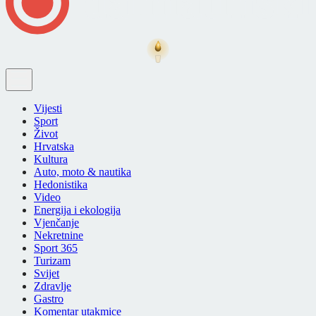
Vijesti
Sport
Život
Hrvatska
Kultura
Auto, moto & nautika
Hedonistika
Video
Energija i ekologija
Vjenčanje
Nekretnine
Sport 365
Turizam
Svijet
Zdravlje
Gastro
Komentar utakmice