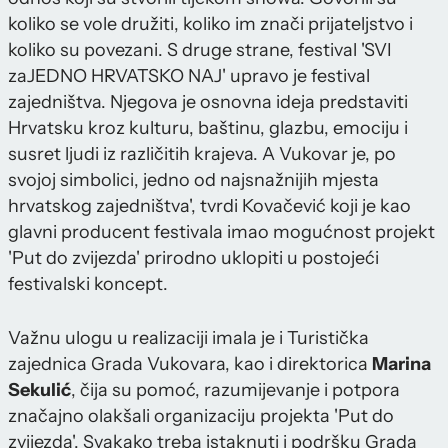
koliko se vole družiti, koliko im znači prijateljstvo i
koliko su povezani. S druge strane, festival 'SVI
zaJEDNO HRVATSKO NAJ' upravo je festival
zajedništva. Njegova je osnovna ideja predstaviti
Hrvatsku kroz kulturu, baštinu, glazbu, emociju i
susret ljudi iz različitih krajeva. A Vukovar je, po
svojoj simbolici, jedno od najsnažnijih mjesta
hrvatskog zajedništva', tvrdi Kovačević koji je kao
glavni producent festivala imao mogućnost projekt
'Put do zvijezda' prirodno uklopiti u postojeći
festivalski koncept.
Važnu ulogu u realizaciji imala je i Turistička
zajednica Grada Vukovara, kao i direktorica
Marina
Sekulić
, čija su pomoć, razumijevanje i potpora
značajno olakšali organizaciju projekta 'Put do
zvijezda'. Svakako treba istaknuti i podršku Grada