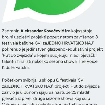
Zadranin
Aleksandar Kovačević
iza kojeg stoje
brojni uspješni projekti poput netom završenog 8.
festivala baštine 'SVI zaJEDNO HRVATSKO NAJ'
pokrenuo je jedinstven glazbeno-edukativni projekt
'Put do zvijezda' u kojem sudjeluju mladi pjevački
talenti i finalisti nekoliko sezona showa The Voice
Kids Hrvatska.
Početkom svibnja, u sklopu 8. festivala 'SVI
zaJEDNO HRVATSKO NAJ', projekt 'Put do zvijezda'
zaživio je u punom sjaju uz nastupe 25 mladih
pjevača iz prve i druge sezone showa koji su u
Vukovaru pjevali u nekoliko koncertnih programa.