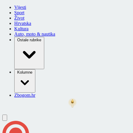
Vijesti
Sport
Život
Hrvatska
Kultura
Auto, moto & nautika
Ostale rubrike
Kolumne
Zbogom.hr