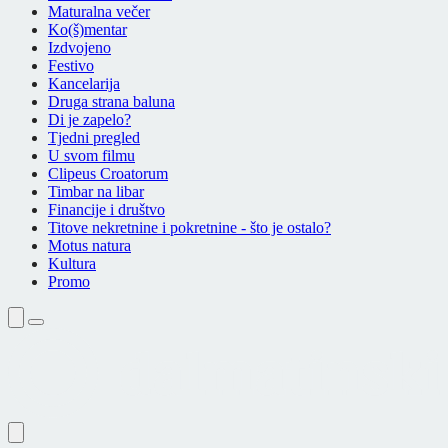
Maturalna večer
Ko(š)mentar
Izdvojeno
Festivo
Kancelarija
Druga strana baluna
Di je zapelo?
Tjedni pregled
U svom filmu
Clipeus Croatorum
Timbar na libar
Financije i društvo
Titove nekretnine i pokretnine - što je ostalo?
Motus natura
Kultura
Promo