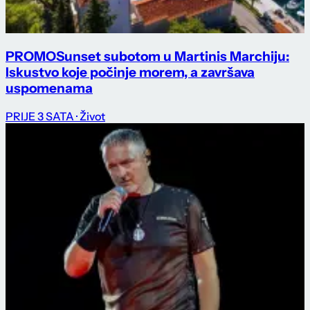
PROMO
Sunset subotom u Martinis Marchiju:
Iskustvo koje počinje morem, a završava
uspomenama
PRIJE 3 SATA
· Život