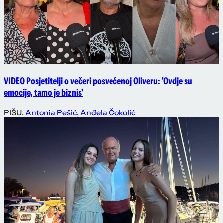
VIDEO Posjetitelji o večeri posvećenoj Oliveru: 'Ovdje su
emocije, tamo je biznis'
PIŠU:
Antonia Pešić
,
Anđela Čokolić