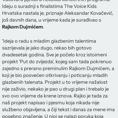
Ideju o suradnji s finalistima The Voice Kids
Hrvatska nastala je, priznaje Aleksandar Kovačević,
još davnih dana, u vrijeme kada je surađivao s
Rajkom Dujmićem
.
'Ideja o radu s mladim glazbenim talentima
sazrijevala je jako dugo, rekao bih gotovo
dvadesetak godina. Sve je počelo kroz istoimeni
projekt 'Put do zvijezda', kojeg sam tada pokrenuo
zajedno s prerano preminulim Rajkom Dujmićem, a
koji je bio posvećen otkrivanju i poticanju mladih
glazbenih talenata. Projekt u to vrijeme nažalost
nije zaživio, nekako je pao u drugi plan i trebalo je
svo ovo vrijeme da krene iznova. Rajko je tada za
naš projekt napisao i pjesmu koja nikada nije
službeno objavljena, a čiji tekst i danas za mene ima
posebno značenje. U njoj se nalazi poruka koja