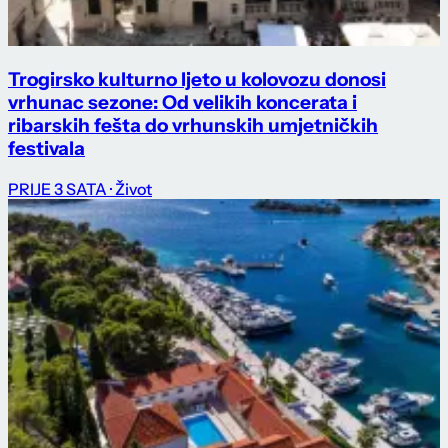
Trogirsko kulturno ljeto u kolovozu donosi
vrhunac sezone: Od velikih koncerata i
ribarskih fešta do vrhunskih umjetničkih
festivala
PRIJE 3 SATA
· Život