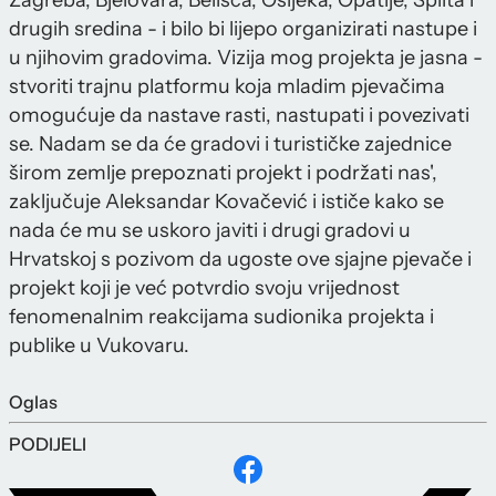
Zagreba, Bjelovara, Belišća, Osijeka, Opatije, Splita i
drugih sredina - i bilo bi lijepo organizirati nastupe i
u njihovim gradovima. Vizija mog projekta je jasna -
stvoriti trajnu platformu koja mladim pjevačima
omogućuje da nastave rasti, nastupati i povezivati
se. Nadam se da će gradovi i turističke zajednice
širom zemlje prepoznati projekt i podržati nas',
zaključuje Aleksandar Kovačević i ističe kako se
nada će mu se uskoro javiti i drugi gradovi u
Hrvatskoj s pozivom da ugoste ove sjajne pjevače i
projekt koji je već potvrdio svoju vrijednost
fenomenalnim reakcijama sudionika projekta i
publike u Vukovaru.
Oglas
PODIJELI