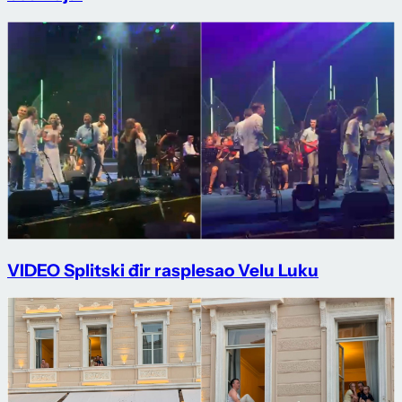
VIDEO Splitski đir rasplesao Velu Luku