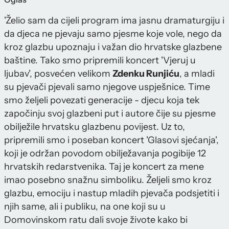
'Želio sam da cijeli program ima jasnu dramaturgiju i
da djeca ne pjevaju samo pjesme koje vole, nego da
kroz glazbu upoznaju i važan dio hrvatske glazbene
baštine. Tako smo pripremili koncert 'Vjeruj u
ljubav', posvećen velikom
Zdenku Runjiću
, a mladi
su pjevači pjevali samo njegove uspješnice. Time
smo željeli povezati generacije - djecu koja tek
započinju svoj glazbeni put i autore čije su pjesme
obilježile hrvatsku glazbenu povijest. Uz to,
pripremili smo i poseban koncert 'Glasovi sjećanja',
koji je održan povodom obilježavanja pogibije 12
hrvatskih redarstvenika. Taj je koncert za mene
imao posebno snažnu simboliku. Željeli smo kroz
glazbu, emociju i nastup mladih pjevača podsjetiti i
njih same, ali i publiku, na one koji su u
Domovinskom ratu dali svoje živote kako bi