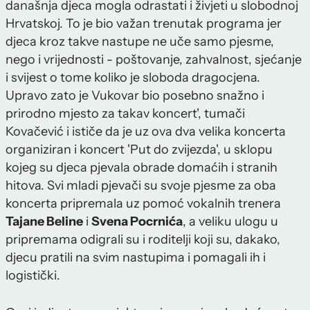
današnja djeca mogla odrastati i živjeti u slobodnoj
Hrvatskoj. To je bio važan trenutak programa jer
djeca kroz takve nastupe ne uče samo pjesme,
nego i vrijednosti - poštovanje, zahvalnost, sjećanje
i svijest o tome koliko je sloboda dragocjena.
Upravo zato je Vukovar bio posebno snažno i
prirodno mjesto za takav koncert', tumači
Kovačević i ističe da je uz ova dva velika koncerta
organiziran i koncert 'Put do zvijezda', u sklopu
kojeg su djeca pjevala obrade domaćih i stranih
hitova. Svi mladi pjevači su svoje pjesme za oba
koncerta pripremala uz pomoć vokalnih trenera
Tajane Beline
i
Svena Pocrnića
, a veliku ulogu u
pripremama odigrali su i roditelji koji su, dakako,
djecu pratili na svim nastupima i pomagali ih i
logistički.