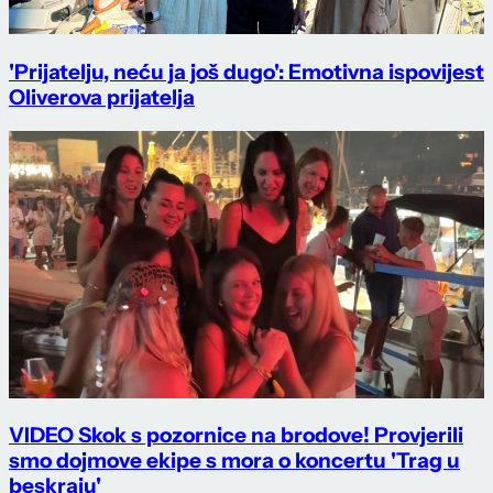
'Prijatelju, neću ja još dugo': Emotivna ispovijest
Oliverova prijatelja
VIDEO Skok s pozornice na brodove! Provjerili
smo dojmove ekipe s mora o koncertu 'Trag u
beskraju'