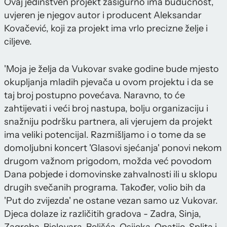
Ovaj jedinstven projekt zasigurno ima budućnost,
uvjeren je njegov autor i producent Aleksandar
Kovačević, koji za projekt ima vrlo precizne želje i
ciljeve.
'Moja je želja da Vukovar svake godine bude mjesto
okupljanja mladih pjevača u ovom projektu i da se
taj broj postupno povećava. Naravno, to će
zahtijevati i veći broj nastupa, bolju organizaciju i
snažniju podršku partnera, ali vjerujem da projekt
ima veliki potencijal. Razmišljamo i o tome da se
domoljubni koncert 'Glasovi sjećanja' ponovi nekom
drugom važnom prigodom, možda već povodom
Dana pobjede i domovinske zahvalnosti ili u sklopu
drugih svečanih programa. Također, volio bih da
'Put do zvijezda' ne ostane vezan samo uz Vukovar.
Djeca dolaze iz različitih gradova - Zadra, Sinja,