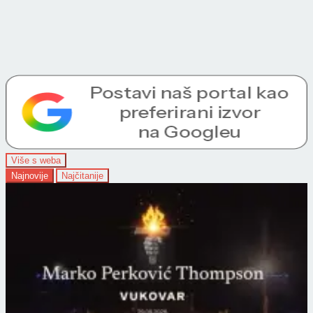
Više s weba
Najnovije
Najčitanije