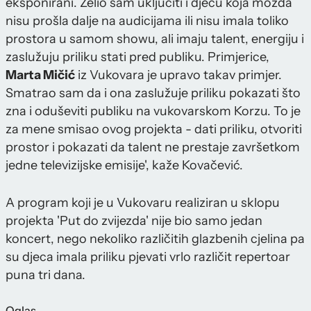
eksponirani. Želio sam uključiti i djecu koja možda
nisu prošla dalje na audicijama ili nisu imala toliko
prostora u samom showu, ali imaju talent, energiju i
zaslužuju priliku stati pred publiku. Primjerice,
Marta Mičić
iz Vukovara je upravo takav primjer.
Smatrao sam da i ona zaslužuje priliku pokazati što
zna i oduševiti publiku na vukovarskom Korzu. To je
za mene smisao ovog projekta - dati priliku, otvoriti
prostor i pokazati da talent ne prestaje završetkom
jedne televizijske emisije', kaže Kovačević.
A program koji je u Vukovaru realiziran u sklopu
projekta 'Put do zvijezda' nije bio samo jedan
koncert, nego nekoliko različitih glazbenih cjelina pa
su djeca imala priliku pjevati vrlo različit repertoar
puna tri dana.
Oglas