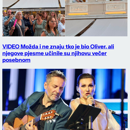
VIDEO Možda i ne znaju tko je bio Oliver, ali
njegove pjesme učinile su njihovu večer
posebnom