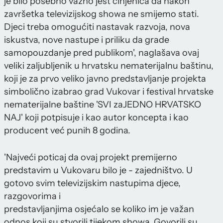
je bilo posebno važno jest činjenica da nakon
završetka televizijskog showa ne smijemo stati.
Djeci treba omogućiti nastavak razvoja, nova
iskustva, nove nastupe i priliku da grade
samopouzdanje pred publikom', naglašava ovaj
veliki zaljubljenik u hrvatsku nematerijalnu baštinu,
koji je za prvo veliko javno predstavljanje projekta
simbolično izabrao grad Vukovar i festival hrvatske
nematerijalne baštine 'SVI zaJEDNO HRVATSKO
NAJ' koji potpisuje i kao autor koncepta i kao
producent već punih 8 godina.
'Najveći poticaj da ovaj projekt premijerno
predstavim u Vukovaru bilo je - zajedništvo. U
gotovo svim televizijskim nastupima djece,
razgovorima i
predstavljanjima osjećalo se koliko im je važan
odnos koji su stvorili tijekom showa. Govorili su