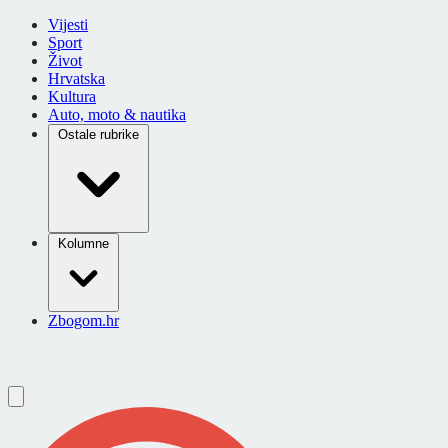
Vijesti
Sport
Život
Hrvatska
Kultura
Auto, moto & nautika
Ostale rubrike
Kolumne
Zbogom.hr