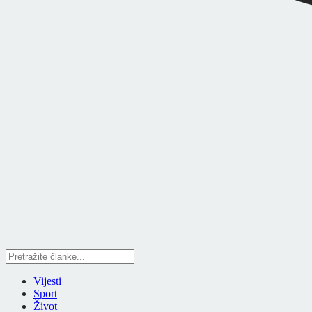
Vijesti
Sport
Život