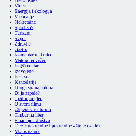
Hedonistika
Video
Energija i ekologija
Vjenčanje
Nekretnine
Sport 365
Turizam
Svijet
Zdravlje
Gastro
Komentar utakmice
Maturalna večer
Ko(š)mentar
Izdvojeno
Festivo
Kancelarija
Druga strana baluna
Di je zapelo?
Tjedni pregled
U svom filmu
Clipeus Croatorum
Timbar na libar
Financije i društvo
Titove nekretnine i pokretnine - što je ostalo?
Motus natura