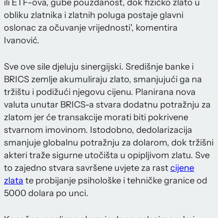
ili ETF-ova, gube pouzdanost, dok fizičko zlato u
obliku zlatnika i zlatnih poluga postaje glavni
oslonac za očuvanje vrijednosti', komentira
Ivanović.
Sve ove sile djeluju sinergijski. Središnje banke i
BRICS zemlje akumuliraju zlato, smanjujući ga na
tržištu i podižući njegovu cijenu. Planirana nova
valuta unutar BRICS-a stvara dodatnu potražnju za
zlatom jer će transakcije morati biti pokrivene
stvarnom imovinom. Istodobno, dedolarizacija
smanjuje globalnu potražnju za dolarom, dok tržišni
akteri traže sigurne utočišta u opipljivom zlatu. Sve
to zajedno stvara savršene uvjete za rast
cijene
zlata
te probijanje psihološke i tehničke granice od
5000 dolara po unci.