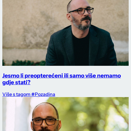
Jesmo li preopterećeni ili samo više nemamo
gdje stati?
Više s tagom #Pozadina