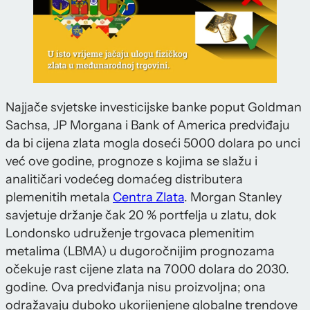
Najjače svjetske investicijske banke poput Goldman
Sachsa, JP Morgana i Bank of America predviđaju
da bi cijena zlata mogla doseći 5000 dolara po unci
već ove godine, prognoze s kojima se slažu i
analitičari vodećeg domaćeg distributera
plemenitih metala
Centra Zlata
. Morgan Stanley
savjetuje držanje čak 20 % portfelja u zlatu, dok
Londonsko udruženje trgovaca plemenitim
metalima (LBMA) u dugoročnijim prognozama
očekuje rast cijene zlata na 7000 dolara do 2030.
godine. Ova predviđanja nisu proizvoljna; ona
odražavaju duboko ukorijenjene globalne trendove