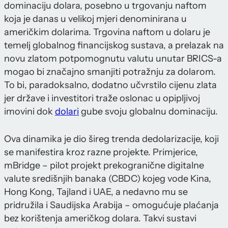
dominaciju dolara, posebno u trgovanju naftom
koja je danas u velikoj mjeri denominirana u
američkim dolarima. Trgovina naftom u dolaru je
temelj globalnog financijskog sustava, a prelazak na
novu zlatom potpomognutu valutu unutar BRICS-a
mogao bi značajno smanjiti potražnju za dolarom.
To bi, paradoksalno, dodatno učvrstilo cijenu zlata
jer države i investitori traže oslonac u opipljivoj
imovini dok
dolari
gube svoju globalnu dominaciju.
Ova dinamika je dio šireg trenda dedolarizacije, koji
se manifestira kroz razne projekte. Primjerice,
mBridge – pilot projekt prekogranične digitalne
valute središnjih banaka (CBDC) kojeg vode Kina,
Hong Kong, Tajland i UAE, a nedavno mu se
pridružila i Saudijska Arabija – omogućuje plaćanja
bez korištenja američkog dolara. Takvi sustavi