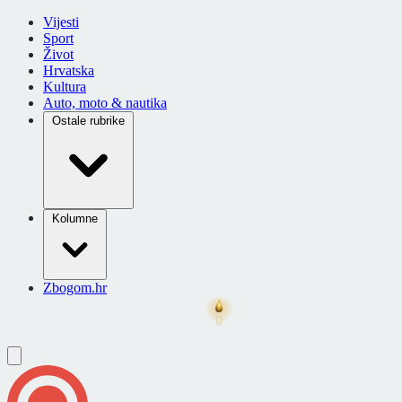
Vijesti
Sport
Život
Hrvatska
Kultura
Auto, moto & nautika
Ostale rubrike
Kolumne
Zbogom.hr