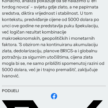
Konačno, analiza pokazuje da se nalazimo u 'eri
tvrdog novca' – svijetu gdje zlato, a ne papirnata
sredstva, diktira vrijednost i stabilnost. U tom
kontekstu, predviđanje cijene od 5000 dolara po
unci ove godine ne predstavlja puku špekulaciju,
već logičan rezultat kombinacije
makroekonomskih, geopolitičkih i monetarnih
faktora. 'S obzirom na kontinuiranu akumulaciju
zlata, dedolarizaciju, planove BRICS-a i globalnu
potražnju za sigurnim utočištima, cijena zlata
mogla bi se, ne samo približiti spomenutoj razini od
5000 dolara, već je i trajno premašiti', zaključuje
Ivanović.
PODIJELI