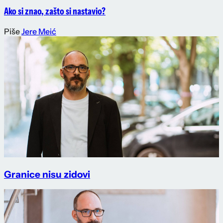
Ako si znao, zašto si nastavio?
Piše
Jere Meić
Granice nisu zidovi