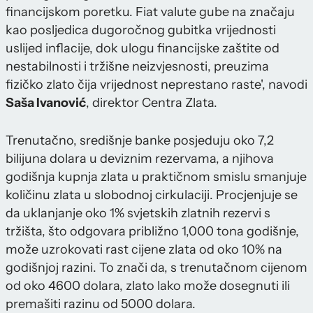
financijskom poretku. Fiat valute gube na značaju
kao posljedica dugoročnog gubitka vrijednosti
uslijed inflacije, dok ulogu financijske zaštite od
nestabilnosti i tržišne neizvjesnosti, preuzima
fizičko zlato čija vrijednost neprestano raste', navodi
Saša Ivanović
, direktor Centra Zlata.
Trenutačno, središnje banke posjeduju oko 7,2
bilijuna dolara u deviznim rezervama, a njihova
godišnja kupnja zlata u praktičnom smislu smanjuje
količinu zlata u slobodnoj cirkulaciji. Procjenjuje se
da uklanjanje oko 1% svjetskih zlatnih rezervi s
tržišta, što odgovara približno 1,000 tona godišnje,
može uzrokovati rast cijene zlata od oko 10% na
godišnjoj razini. To znači da, s trenutačnom cijenom
od oko 4600 dolara, zlato lako može dosegnuti ili
premašiti razinu od 5000 dolara.