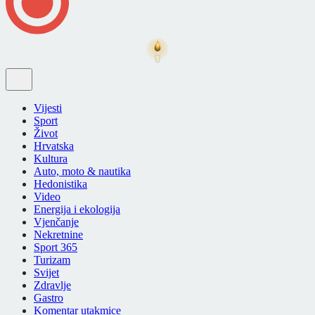
Vijesti
Sport
Život
Hrvatska
Kultura
Auto, moto & nautika
Hedonistika
Video
Energija i ekologija
Vjenčanje
Nekretnine
Sport 365
Turizam
Svijet
Zdravlje
Gastro
Komentar utakmice