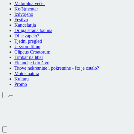
Maturalna večer
Ko(š)mentar
Izdvojeno
Festivo
Kancelarija
Druga strana baluna
Di je zapelo?
Tjedni pregled
U svom filmu
Clipeus Croatorum
Timbar na libar
Financije i društvo
Titove nekretnine i pokretnine - što je ostalo?
Motus natura
Kultura
Promo