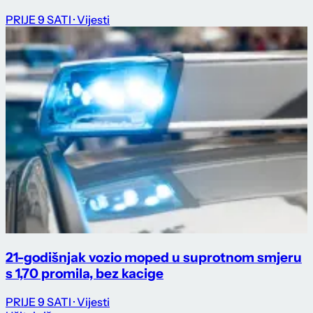
PRIJE 9 SATI
· Vijesti
21-godišnjak vozio moped u suprotnom smjeru
s 1,70 promila, bez kacige
PRIJE 9 SATI
· Vijesti