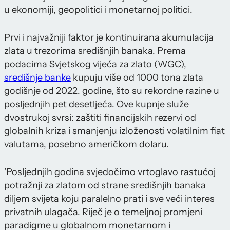
u ekonomiji, geopolitici i monetarnoj politici.
Prvi i najvažniji faktor je kontinuirana akumulacija
zlata u trezorima središnjih banaka. Prema
podacima Svjetskog vijeća za zlato (WGC),
središnje banke
kupuju više od 1000 tona zlata
godišnje od 2022. godine, što su rekordne razine u
posljednjih pet desetljeća. Ove kupnje služe
dvostrukoj svrsi: zaštiti financijskih rezervi od
globalnih kriza i smanjenju izloženosti volatilnim fiat
valutama, posebno američkom dolaru.
'Posljednjih godina svjedočimo vrtoglavo rastućoj
potražnji za zlatom od strane središnjih banaka
diljem svijeta koju paralelno prati i sve veći interes
privatnih ulagača. Riječ je o temeljnoj promjeni
paradigme u globalnom monetarnom i