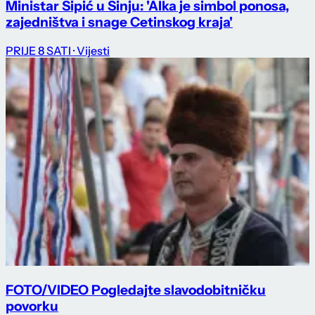
Ministar Šipić u Sinju: 'Alka je simbol ponosa,
zajedništva i snage Cetinskog kraja'
PRIJE 8 SATI
· Vijesti
FOTO/VIDEO Pogledajte slavodobitničku
povorku