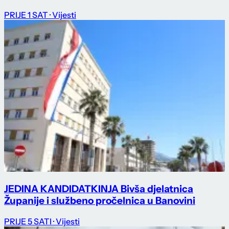
PRIJE 1 SAT
· Vijesti
JEDINA KANDIDATKINJA Bivša djelatnica
Županije i službeno pročelnica u Banovini
PRIJE 5 SATI
· Vijesti