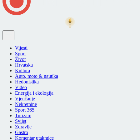
Vijesti
Sport
Život
Hrvatska
Kultura
Auto, moto & nautika
Hedonistika
Video
Energija i ekologija
Vjenčanje
Nekretnine
Sport 365
Turizam
Svijet
Zdravlje
Gastro
Komentar utakmice