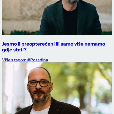
Jesmo li preopterećeni ili samo više nemamo
gdje stati?
Više s tagom #Pozadina