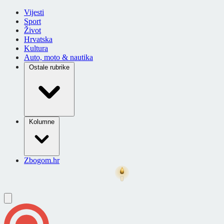
Vijesti
Sport
Život
Hrvatska
Kultura
Auto, moto & nautika
Ostale rubrike
Kolumne
Zbogom.hr