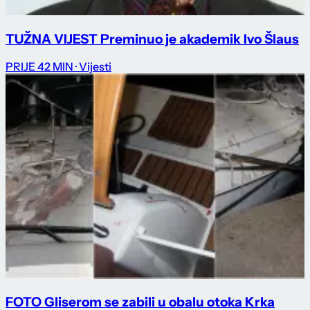
TUŽNA VIJEST Preminuo je akademik Ivo Šlaus
PRIJE 42 MIN
· Vijesti
FOTO Gliserom se zabili u obalu otoka Krka