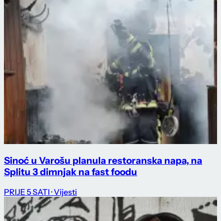
Sinoć u Varošu planula restoranska napa, na
Splitu 3 dimnjak na fast foodu
PRIJE 5 SATI
· Vijesti