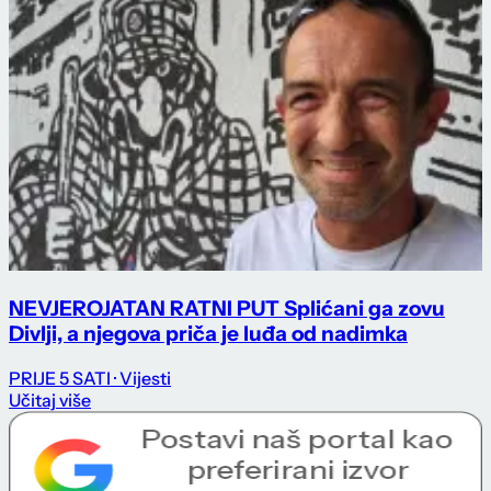
NEVJEROJATAN RATNI PUT Splićani ga zovu
Divlji, a njegova priča je luđa od nadimka
PRIJE 5 SATI
· Vijesti
Učitaj više