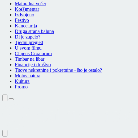
Maturalna večer
Ko(š)mentar
Izdvojeno
Festivo
Kancelarija
Druga strana baluna
Di je zapelo?
Tjedni pregled
U svom filmu
Clipeus Croatorum
Timbar na libar
Financije i društvo
Titove nekretnine i pokretnine - što je ostalo?
Motus natura
Kultura
Promo