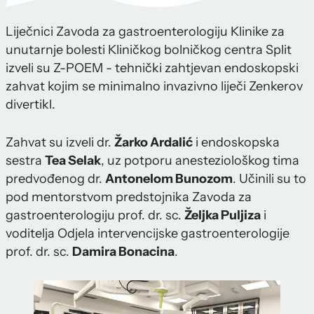
Liječnici Zavoda za gastroenterologiju Klinike za
unutarnje bolesti Kliničkog bolničkog centra Split
izveli su Z-POEM - tehnički zahtjevan endoskopski
zahvat kojim se minimalno invazivno liječi Zenkerov
divertikl.
Zahvat su izveli dr.
Žarko Ardalić
i endoskopska
sestra
Tea Selak
, uz potporu anesteziološkog tima
predvođenog dr.
Antonelom Bunozom
. Učinili su to
pod mentorstvom predstojnika Zavoda za
gastroenterologiju prof. dr. sc.
Željka Puljiza
i
voditelja Odjela intervencijske gastroenterologije
prof. dr. sc.
Damira Bonacina
.