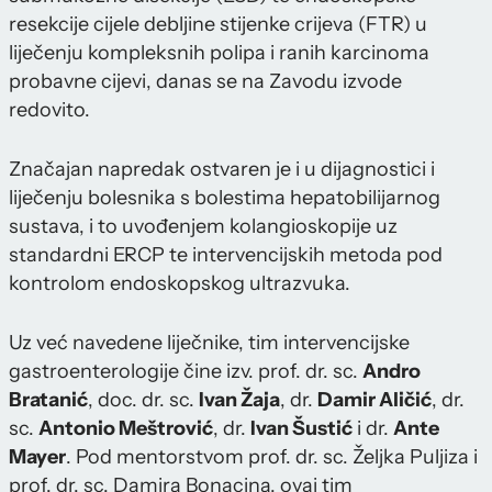
resekcije cijele debljine stijenke crijeva (FTR) u
liječenju kompleksnih polipa i ranih karcinoma
probavne cijevi, danas se na Zavodu izvode
redovito.
Značajan napredak ostvaren je i u dijagnostici i
liječenju bolesnika s bolestima hepatobilijarnog
sustava, i to uvođenjem kolangioskopije uz
standardni ERCP te intervencijskih metoda pod
kontrolom endoskopskog ultrazvuka.
Uz već navedene liječnike, tim intervencijske
gastroenterologije čine izv. prof. dr. sc.
Andro
Bratanić
, doc. dr. sc.
Ivan Žaja
, dr.
Damir Aličić
, dr.
sc.
Antonio Meštrović
, dr.
Ivan Šustić
i dr.
Ante
Mayer
. Pod mentorstvom prof. dr. sc. Željka Puljiza i
prof. dr. sc. Damira Bonacina, ovaj tim