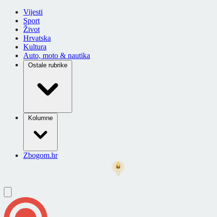
Vijesti
Sport
Život
Hrvatska
Kultura
Auto, moto & nautika
Ostale rubrike
Kolumne
Zbogom.hr