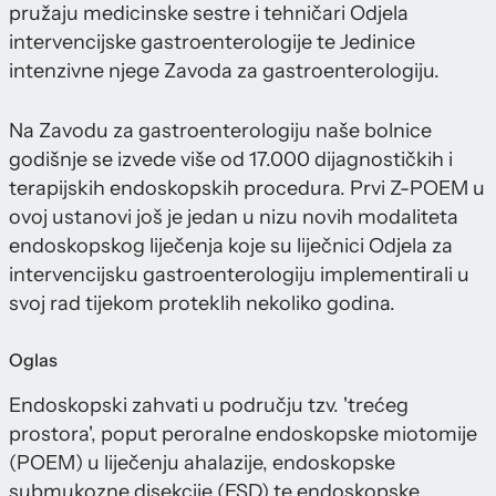
pružaju medicinske sestre i tehničari Odjela
intervencijske gastroenterologije te Jedinice
intenzivne njege Zavoda za gastroenterologiju.
Na Zavodu za gastroenterologiju naše bolnice
godišnje se izvede više od 17.000 dijagnostičkih i
terapijskih endoskopskih procedura. Prvi Z-POEM u
ovoj ustanovi još je jedan u nizu novih modaliteta
endoskopskog liječenja koje su liječnici Odjela za
intervencijsku gastroenterologiju implementirali u
svoj rad tijekom proteklih nekoliko godina.
Oglas
Endoskopski zahvati u području tzv. 'trećeg
prostora', poput peroralne endoskopske miotomije
(POEM) u liječenju ahalazije, endoskopske
submukozne disekcije (ESD) te endoskopske