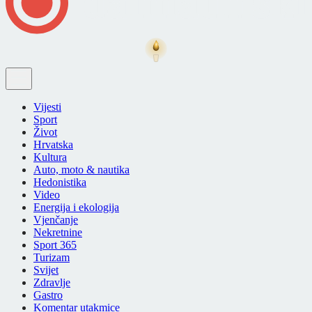
Vijesti
Sport
Život
Hrvatska
Kultura
Auto, moto & nautika
Hedonistika
Video
Energija i ekologija
Vjenčanje
Nekretnine
Sport 365
Turizam
Svijet
Zdravlje
Gastro
Komentar utakmice