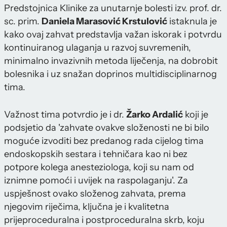
Predstojnica Klinike za unutarnje bolesti izv. prof. dr.
sc. prim.
Daniela Marasović Krstulović
istaknula je
kako ovaj zahvat predstavlja važan iskorak i potvrdu
kontinuiranog ulaganja u razvoj suvremenih,
minimalno invazivnih metoda liječenja, na dobrobit
bolesnika i uz snažan doprinos multidisciplinarnog
tima.
Važnost tima potvrdio je i dr.
Žarko Ardalić
koji je
podsjetio da 'zahvate ovakve složenosti ne bi bilo
moguće izvoditi bez predanog rada cijelog tima
endoskopskih sestara i tehničara kao ni bez
potpore kolega anesteziologa, koji su nam od
iznimne pomoći i uvijek na raspolaganju'. Za
uspješnost ovako složenog zahvata, prema
njegovim riječima, ključna je i kvalitetna
prijeproceduralna i postproceduralna skrb, koju