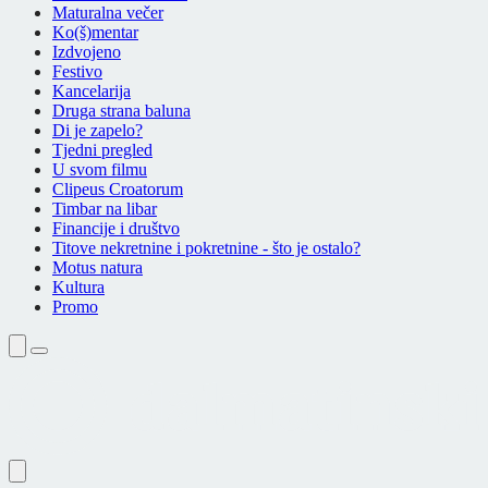
Maturalna večer
Ko(š)mentar
Izdvojeno
Festivo
Kancelarija
Druga strana baluna
Di je zapelo?
Tjedni pregled
U svom filmu
Clipeus Croatorum
Timbar na libar
Financije i društvo
Titove nekretnine i pokretnine - što je ostalo?
Motus natura
Kultura
Promo