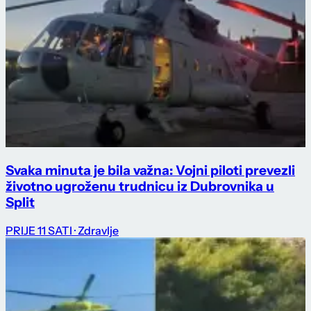
Svaka minuta je bila važna: Vojni piloti prevezli
životno ugroženu trudnicu iz Dubrovnika u
Split
PRIJE 11 SATI
· Zdravlje