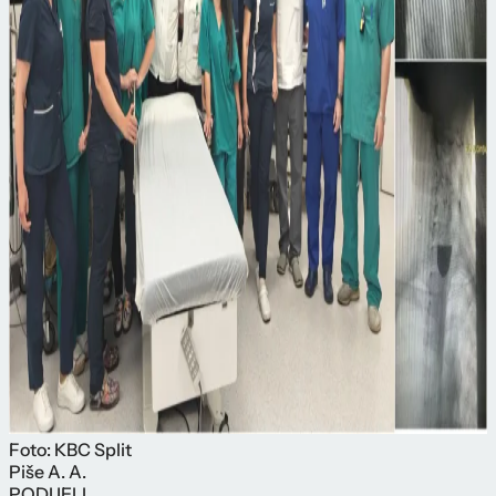
Foto: KBC Split
Piše
A. A.
PODIJELI