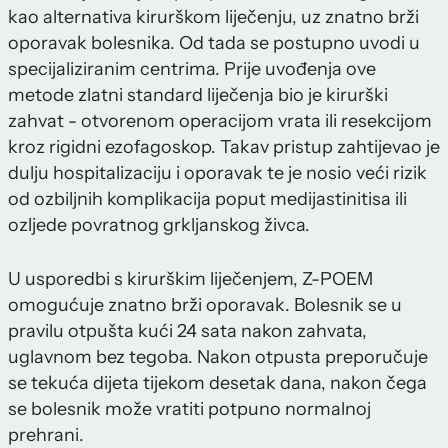
kao alternativa kirurškom liječenju, uz znatno brži
oporavak bolesnika. Od tada se postupno uvodi u
specijaliziranim centrima. Prije uvođenja ove
metode zlatni standard liječenja bio je kirurški
zahvat - otvorenom operacijom vrata ili resekcijom
kroz rigidni ezofagoskop. Takav pristup zahtijevao je
dulju hospitalizaciju i oporavak te je nosio veći rizik
od ozbiljnih komplikacija poput medijastinitisa ili
ozljede povratnog grkljanskog živca.
U usporedbi s kirurškim liječenjem, Z-POEM
omogućuje znatno brži oporavak. Bolesnik se u
pravilu otpušta kući 24 sata nakon zahvata,
uglavnom bez tegoba. Nakon otpusta preporučuje
se tekuća dijeta tijekom desetak dana, nakon čega
se bolesnik može vratiti potpuno normalnoj
prehrani.