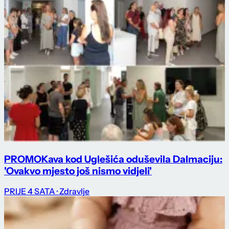
PROMO
Kava kod Uglešića oduševila Dalmaciju:
'Ovakvo mjesto još nismo vidjeli'
PRIJE 4 SATA
· Zdravlje