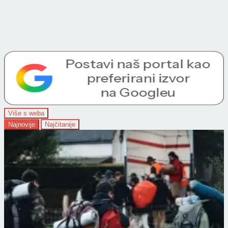
Više s weba
Najnovije
Najčitanije