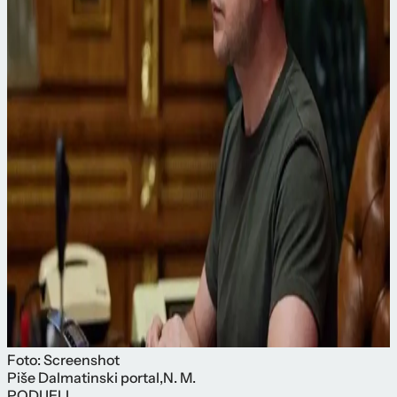
Foto: Screenshot
Piše
Dalmatinski portal
,
N. M.
PODIJELI