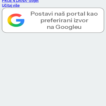
PRIJE 4 DANA
· Svijet
Učitaj više