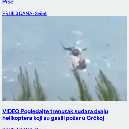
Pise
PRIJE 3 DANA
· Svijet
VIDEO Pogledajte trenutak sudara dvaju
helikoptera koji su gasili požar u Grčkoj