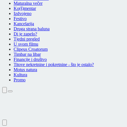
Maturalna večer
Ko(š)mentar
Izdvojeno
Festivo
Kancelarija
Druga strana baluna
Di je zapelo?
Tjedni pregled
U svom filmu
Clipeus Croatorum
Timbar na libar
Financije i društvo
Titove nekretnine i pokretnine - što je ostalo?
Motus natura
Kultura
Promo