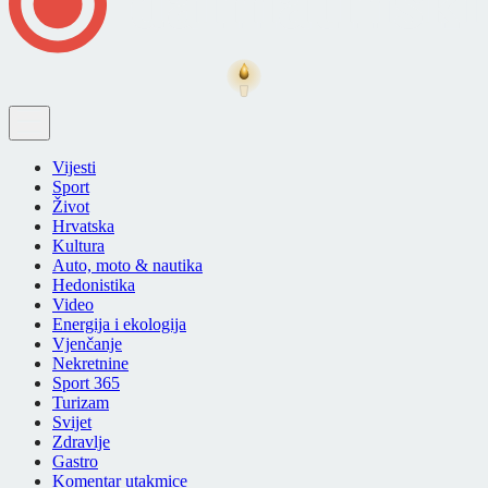
Vijesti
Sport
Život
Hrvatska
Kultura
Auto, moto & nautika
Hedonistika
Video
Energija i ekologija
Vjenčanje
Nekretnine
Sport 365
Turizam
Svijet
Zdravlje
Gastro
Komentar utakmice