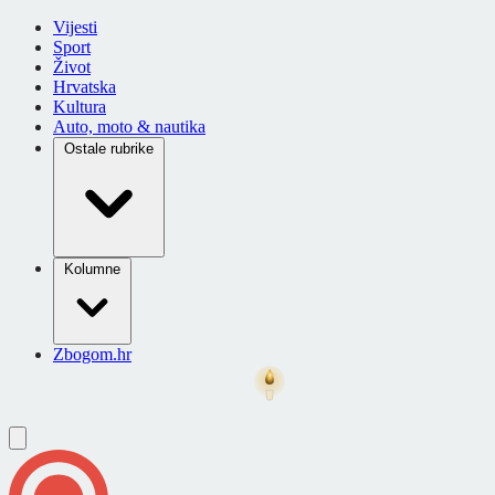
Vijesti
Sport
Život
Hrvatska
Kultura
Auto, moto & nautika
Ostale rubrike
Kolumne
Zbogom.hr