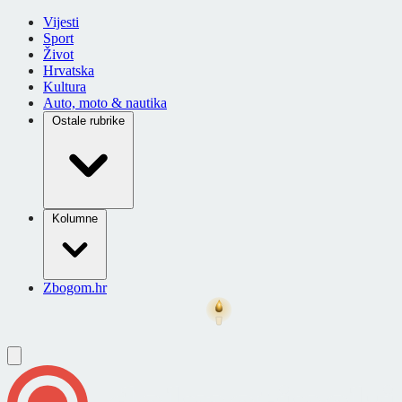
Vijesti
Sport
Život
Hrvatska
Kultura
Auto, moto & nautika
Ostale rubrike
Kolumne
Zbogom.hr