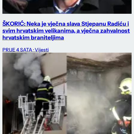
ŠKORIĆ: Neka je vječna slava Stjepanu Radiću i
svim hrvatskim velikanima, a vječna zahvalnost
hrvatskim braniteljima
PRIJE 4 SATA
· Vijesti