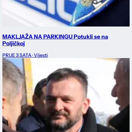
MAKLJAŽA NA PARKINGU Potukli se na
Poljičkoj
PRIJE 3 SATA
· Vijesti