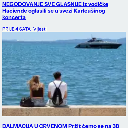
NEGODOVANJE SVE GLASNIJE Iz vodičke
Haciende oglasili se u svezi Karleušinog
koncerta
PRIJE 4 SATA
· Vijesti
DALMACIJA U CRVENOM Pržit ćemo se na 38