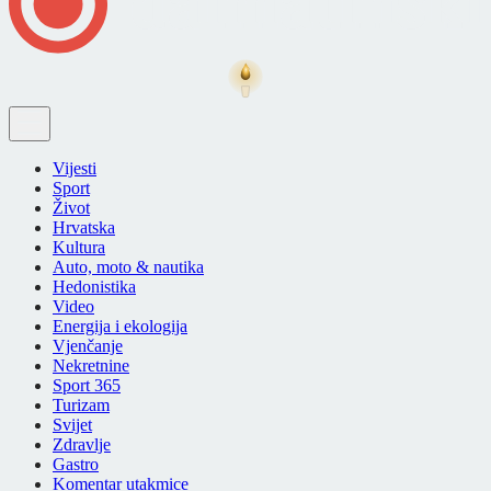
Vijesti
Sport
Život
Hrvatska
Kultura
Auto, moto & nautika
Hedonistika
Video
Energija i ekologija
Vjenčanje
Nekretnine
Sport 365
Turizam
Svijet
Zdravlje
Gastro
Komentar utakmice