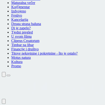
Maturalna večer
Ko(š)mentar
Izdvojeno
Festivo
Kancelarija
Druga strana baluna
Di je zapelo?
Tjedni pregled
U svom filmu
Clipeus Croatorum
Timbar na libar
Financije i društvo
Titove nekretnine i pokretnine - što je ostalo?
Motus natura
Kultura
Promo