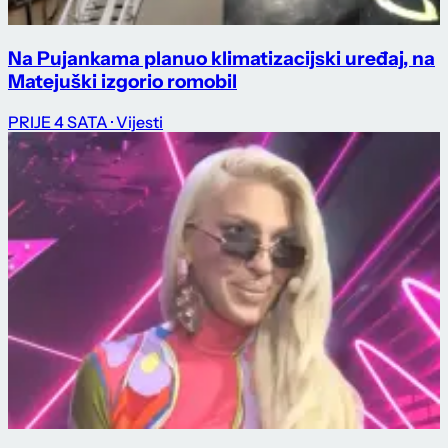
Na Pujankama planuo klimatizacijski uređaj, na
Matejuški izgorio romobil
PRIJE 4 SATA
· Vijesti