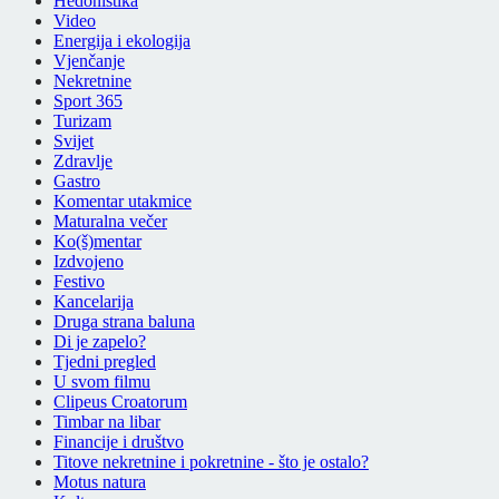
Hedonistika
Video
Energija i ekologija
Vjenčanje
Nekretnine
Sport 365
Turizam
Svijet
Zdravlje
Gastro
Komentar utakmice
Maturalna večer
Ko(š)mentar
Izdvojeno
Festivo
Kancelarija
Druga strana baluna
Di je zapelo?
Tjedni pregled
U svom filmu
Clipeus Croatorum
Timbar na libar
Financije i društvo
Titove nekretnine i pokretnine - što je ostalo?
Motus natura