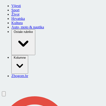
Vijesti
Sport
Život
Hrvatska
Kultura
Auto, moto & nautika
Ostale rubrike
Kolumne
Zbogom.hr