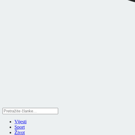
Vijesti
Sport
Život