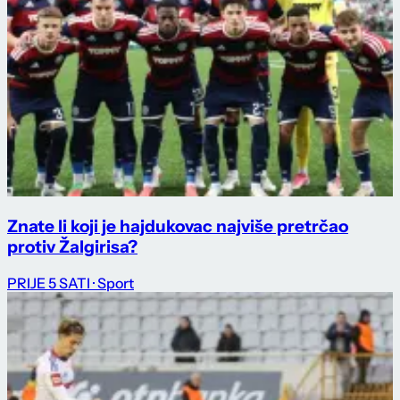
Znate li koji je hajdukovac najviše pretrčao
protiv Žalgirisa?
PRIJE 5 SATI
· Sport