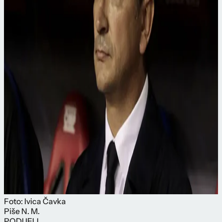
Foto: Ivica Čavka
Piše
N. M.
PODIJELI