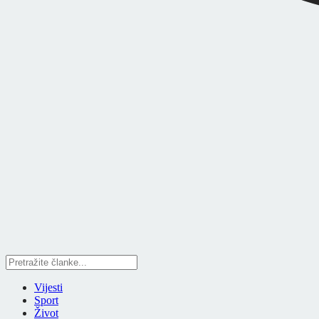
Vijesti
Sport
Život