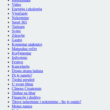
Hedonistika
Video
Energija i ekologija
Vjenčanje
Nekretnine
Sport 365
Turizam
Svijet
Zdravlje
Gastro
Komentar utakmice
Maturalna večer
Ko(š)mentar
Izdvojeno
Festivo
Kancelarija
Druga strana baluna
Di je zapelo?
Tjedni pregled
U svom filmu
Clipeus Croatorum
Timbar na libar
Financije i društvo
Titove nekretnine i pokretnine - što je ostalo?
Motus natura