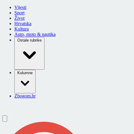
Vijesti
Sport
Život
Hrvatska
Kultura
Auto, moto & nautika
Ostale rubrike
Kolumne
Zbogom.hr