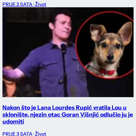
PRIJE 2 SATA
· Život
Nakon što je Lana Lourdes Rupić vratila Lou u
sklonište, njezin otac Goran Višnjić odlučio ju je
udomiti
PRIJE 3 SATA
· Život