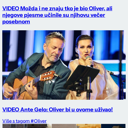
VIDEO Možda i ne znaju tko je bio Oliver, ali
njegove pjesme učinile su njihovu večer
posebnom
VIDEO Ante Gelo: Oliver bi u ovome uživao!
Više s tagom #Oliver