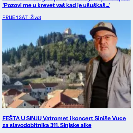
'Pozovi me u krevet vaš kad je ušuškaš...'
PRIJE 1 SAT
· Život
FEŠTA U SINJU Vatromet i koncert Siniše Vuce
za slavodobitnika 311. Sinjske alke