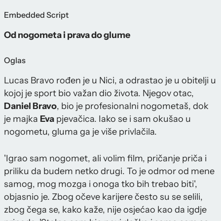
Embedded Script
Od nogometa i prava do glume
Oglas
Lucas Bravo rođen je u Nici, a odrastao je u obitelji u
kojoj je sport bio važan dio života. Njegov otac,
Daniel Bravo
, bio je profesionalni nogometaš, dok
je majka
Eva
pjevačica. Iako se i sam okušao u
nogometu, gluma ga je više privlačila.
'Igrao sam nogomet, ali volim film, pričanje priča i
priliku da budem netko drugi. To je odmor od mene
samog, mog mozga i onoga tko bih trebao biti',
objasnio je. Zbog očeve karijere često su se selili,
zbog čega se, kako kaže, nije osjećao kao da igdje