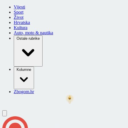
Vijesti
Sport
Život
Hrvatska
Kultura
Auto, moto & nautika
Ostale rubrike
Kolumne
Zbogom.hr