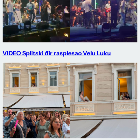
VIDEO Splitski đir rasplesao Velu Luku