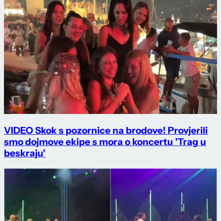
VIDEO Skok s pozornice na brodove! Provjerili
smo dojmove ekipe s mora o koncertu 'Trag u
beskraju'