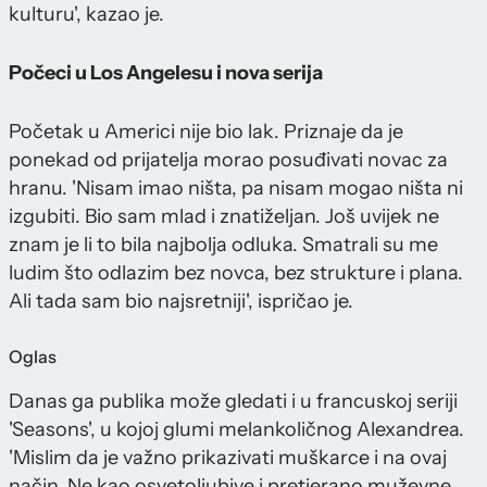
kulturu', kazao je.
Počeci u Los Angelesu i nova serija
Početak u Americi nije bio lak. Priznaje da je
ponekad od prijatelja morao posuđivati novac za
hranu. 'Nisam imao ništa, pa nisam mogao ništa ni
izgubiti. Bio sam mlad i znatiželjan. Još uvijek ne
znam je li to bila najbolja odluka. Smatrali su me
ludim što odlazim bez novca, bez strukture i plana.
Ali tada sam bio najsretniji', ispričao je.
Oglas
Danas ga publika može gledati i u francuskoj seriji
'Seasons', u kojoj glumi melankoličnog Alexandrea.
'Mislim da je važno prikazivati muškarce i na ovaj
način. Ne kao osvetoljubive i pretjerano muževne