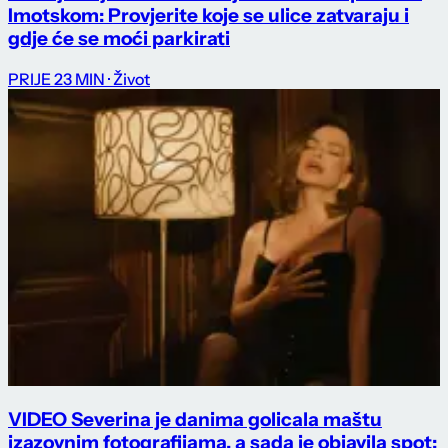
Imotskom: Provjerite koje se ulice zatvaraju i
gdje će se moći parkirati
PRIJE 23 MIN
· Život
VIDEO Severina je danima golicala maštu
izazovnim fotografijama, a sada je objavila spot: