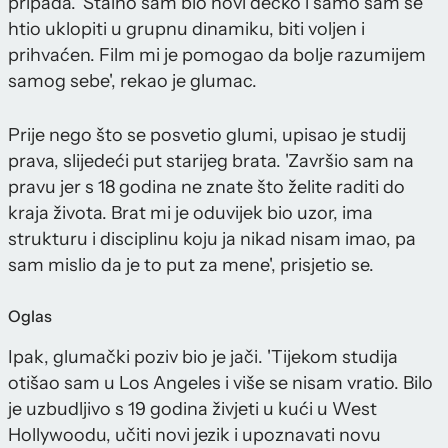
pripada. 'Stalno sam bio novi dečko i samo sam se
htio uklopiti u grupnu dinamiku, biti voljen i
prihvaćen. Film mi je pomogao da bolje razumijem
samog sebe', rekao je glumac.
Prije nego što se posvetio glumi, upisao je studij
prava, slijedeći put starijeg brata. 'Završio sam na
pravu jer s 18 godina ne znate što želite raditi do
kraja života. Brat mi je oduvijek bio uzor, ima
strukturu i disciplinu koju ja nikad nisam imao, pa
sam mislio da je to put za mene', prisjetio se.
Oglas
Ipak, glumački poziv bio je jači. 'Tijekom studija
otišao sam u Los Angeles i više se nisam vratio. Bilo
je uzbudljivo s 19 godina živjeti u kući u West
Hollywoodu, učiti novi jezik i upoznavati novu