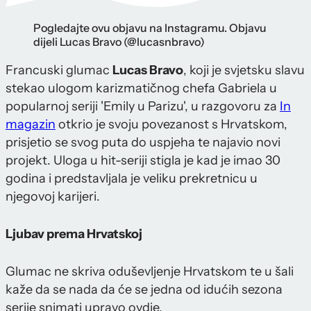
Pogledajte ovu objavu na Instagramu. Objavu
dijeli Lucas Bravo (@lucasnbravo)
Francuski glumac
Lucas Bravo
, koji je svjetsku slavu
stekao ulogom karizmatičnog chefa Gabriela u
popularnoj seriji 'Emily u Parizu', u razgovoru za
In
magazin
otkrio je svoju povezanost s Hrvatskom,
prisjetio se svog puta do uspjeha te najavio novi
projekt. Uloga u hit-seriji stigla je kad je imao 30
godina i predstavljala je veliku prekretnicu u
njegovoj karijeri.
Ljubav prema Hrvatskoj
Glumac ne skriva oduševljenje Hrvatskom te u šali
kaže da se nada da će se jedna od idućih sezona
serije snimati upravo ovdje.