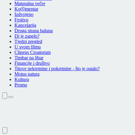
Maturalna večer
Ko(š)mentar
Izdvojeno
Festivo
Kancelarija
Druga strana baluna
Di je zapelo?
Tjedni pregled
U svom filmu
Clipeus Croatorum
Timbar na libar
Financije i društvo
Titove nekretnine i pokretnine - što je ostalo?
Motus natura
Kultura
Promo