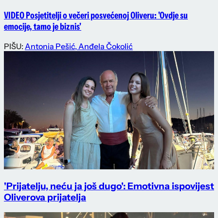
VIDEO Posjetitelji o večeri posvećenoj Oliveru: 'Ovdje su
emocije, tamo je biznis'
PIŠU:
Antonia Pešić
,
Anđela Čokolić
'Prijatelju, neću ja još dugo': Emotivna ispovijest
Oliverova prijatelja