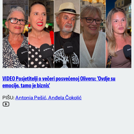
VIDEO Posjetitelji o večeri posvećenoj Oliveru: 'Ovdje su
emocije, tamo je biznis'
PIŠU:
Antonia Pešić
,
Anđela Čokolić