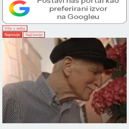
Više s weba
Najnovije
Najčitanije