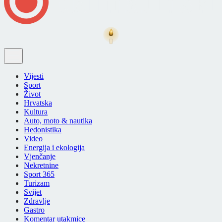
Vijesti
Sport
Život
Hrvatska
Kultura
Auto, moto & nautika
Hedonistika
Video
Energija i ekologija
Vjenčanje
Nekretnine
Sport 365
Turizam
Svijet
Zdravlje
Gastro
Komentar utakmice