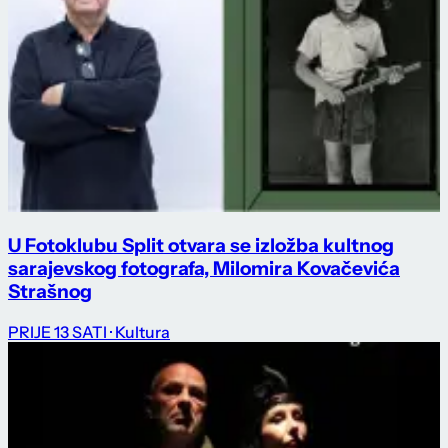
U Fotoklubu Split otvara se izložba kultnog
sarajevskog fotografa, Milomira Kovačevića
Strašnog
PRIJE 13 SATI
· Kultura