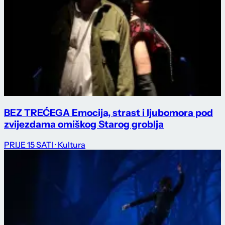
BEZ TREĆEGA Emocija, strast i ljubomora pod
zvijezdama omiškog Starog groblja
PRIJE 15 SATI
· Kultura