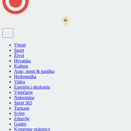
Vijesti
Sport
Život
Hrvatska
Kultura
Auto, moto & nautika
Hedonistika
Video
Energija i ekologija
Vjenčanje
Nekretnine
Sport 365
Turizam
Svijet
Zdravlje
Gastro
Komentar utakmice