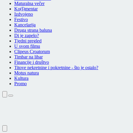
Maturalna večer
Ko(š)mentar
Izdvojeno
Festivo
Kancelarija
Druga strana baluna
Di je zapelo?
Tjedni pregled
U svom filmu
Clipeus Croatorum
Timbar na libar
Financije i društvo
Titove nekretnine i pokretnine - što je ostalo?
Motus natura
Kultura
Promo