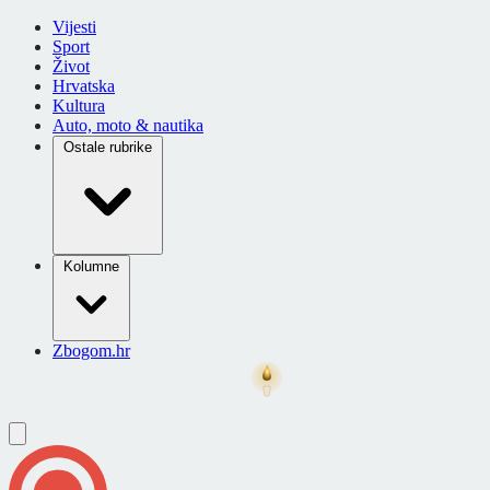
Vijesti
Sport
Život
Hrvatska
Kultura
Auto, moto & nautika
Ostale rubrike
Kolumne
Zbogom.hr