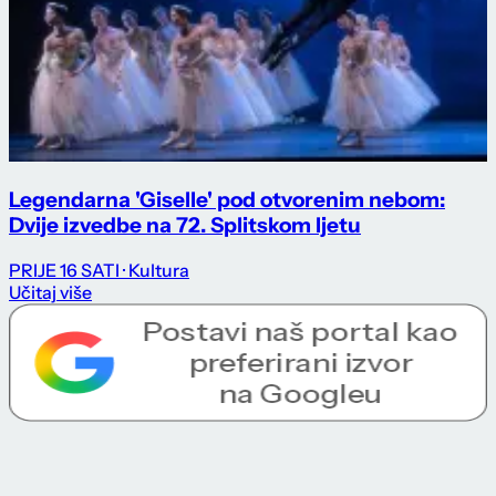
Legendarna 'Giselle' pod otvorenim nebom:
Dvije izvedbe na 72. Splitskom ljetu
PRIJE 16 SATI
· Kultura
Učitaj više