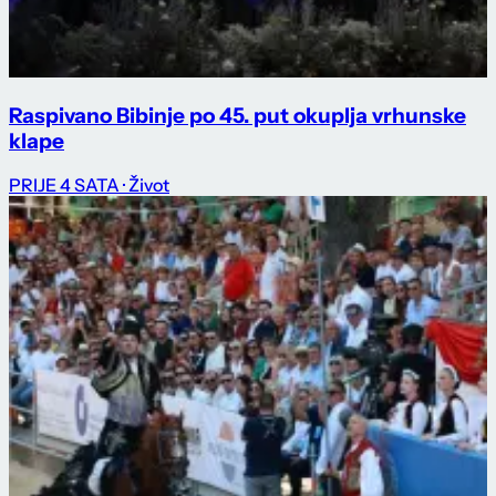
Raspivano Bibinje po 45. put okuplja vrhunske
klape
PRIJE 4 SATA
· Život