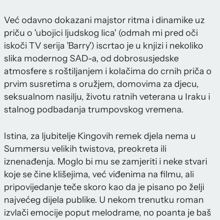
Već odavno dokazani majstor ritma i dinamike uz
priču o 'ubojici ljudskog lica' (odmah mi pred oči
iskoči TV serija 'Barry') iscrtao je u knjizi i nekoliko
slika modernog SAD-a, od dobrosusjedske
atmosfere s roštiljanjem i kolačima do crnih priča o
prvim susretima s oružjem, domovima za djecu,
seksualnom nasilju, životu ratnih veterana u Iraku i
stalnog podbadanja trumpovskog vremena.
Istina, za ljubitelje Kingovih remek djela nema u
Summersu velikih twistova, preokreta ili
iznenađenja. Moglo bi mu se zamjeriti i neke stvari
koje se čine klišejima, već viđenima na filmu, ali
pripovijedanje teče skoro kao da je pisano po želji
najvećeg dijela publike. U nekom trenutku roman
izvlači emocije poput melodrame, no poanta je baš