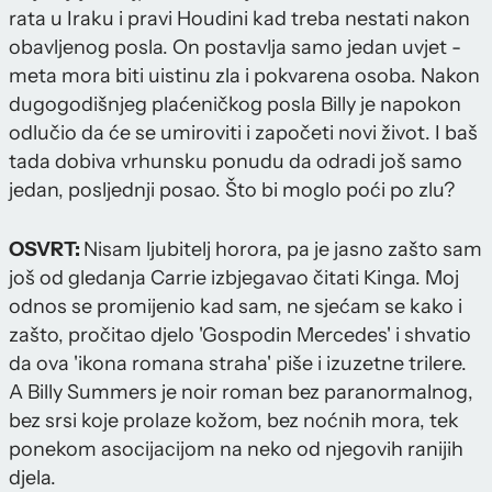
rata u Iraku i pravi Houdini kad treba nestati nakon
obavljenog posla. On postavlja samo jedan uvjet -
meta mora biti uistinu zla i pokvarena osoba. Nakon
dugogodišnjeg plaćeničkog posla Billy je napokon
odlučio da će se umiroviti i započeti novi život. I baš
tada dobiva vrhunsku ponudu da odradi još samo
jedan, posljednji posao. Što bi moglo poći po zlu?
OSVRT:
Nisam ljubitelj horora, pa je jasno zašto sam
još od gledanja Carrie izbjegavao čitati Kinga. Moj
odnos se promijenio kad sam, ne sjećam se kako i
zašto, pročitao djelo 'Gospodin Mercedes' i shvatio
da ova 'ikona romana straha' piše i izuzetne trilere.
A Billy Summers je noir roman bez paranormalnog,
bez srsi koje prolaze kožom, bez noćnih mora, tek
ponekom asocijacijom na neko od njegovih ranijih
djela.