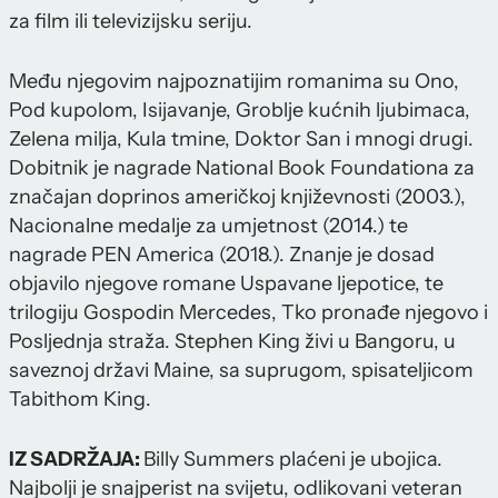
za film ili televizijsku seriju.
Među njegovim najpoznatijim romanima su Ono,
Pod kupolom, Isijavanje, Groblje kućnih ljubimaca,
Zelena milja, Kula tmine, Doktor San i mnogi drugi.
Dobitnik je nagrade National Book Foundationa za
značajan doprinos američkoj književnosti (2003.),
Nacionalne medalje za umjetnost (2014.) te
nagrade PEN America (2018.). Znanje je dosad
objavilo njegove romane Uspavane ljepotice, te
trilogiju Gospodin Mercedes, Tko pronađe njegovo i
Posljednja straža. Stephen King živi u Bangoru, u
saveznoj državi Maine, sa suprugom, spisateljicom
Tabithom King.
IZ SADRŽAJA:
Billy Summers plaćeni je ubojica.
Najbolji je snajperist na svijetu, odlikovani veteran