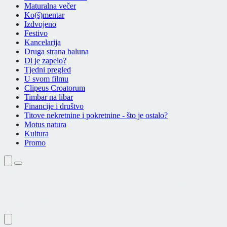
Maturalna večer
Ko(š)mentar
Izdvojeno
Festivo
Kancelarija
Druga strana baluna
Di je zapelo?
Tjedni pregled
U svom filmu
Clipeus Croatorum
Timbar na libar
Financije i društvo
Titove nekretnine i pokretnine - što je ostalo?
Motus natura
Kultura
Promo