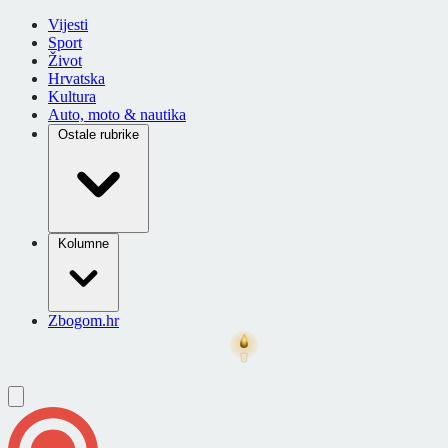
Vijesti
Sport
Život
Hrvatska
Kultura
Auto, moto & nautika
Ostale rubrike
Kolumne
Zbogom.hr