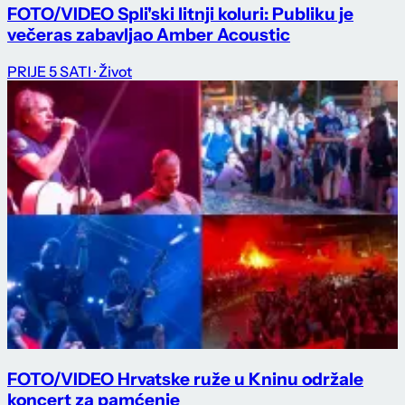
FOTO/VIDEO Spli'ski litnji koluri: Publiku je
večeras zabavljao Amber Acoustic
PRIJE 5 SATI
· Život
FOTO/VIDEO Hrvatske ruže u Kninu održale
koncert za pamćenje