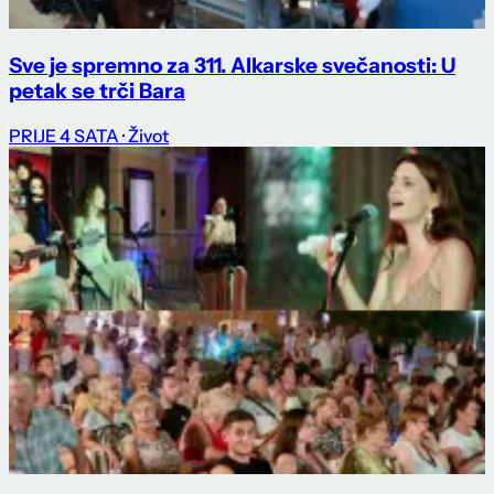
Sve je spremno za 311. Alkarske svečanosti: U
petak se trči Bara
PRIJE 4 SATA
· Život