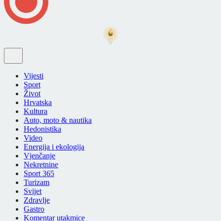
Vijesti
Sport
Život
Hrvatska
Kultura
Auto, moto & nautika
Hedonistika
Video
Energija i ekologija
Vjenčanje
Nekretnine
Sport 365
Turizam
Svijet
Zdravlje
Gastro
Komentar utakmice