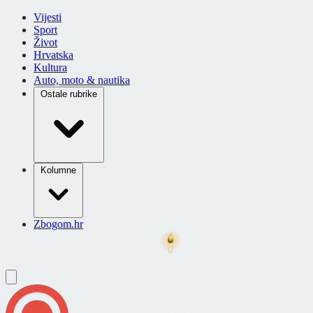
Vijesti
Sport
Život
Hrvatska
Kultura
Auto, moto & nautika
Ostale rubrike
Kolumne
Zbogom.hr