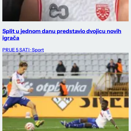
Split u jednom danu predstavio dvojicu novih
igrača
PRIJE 5 SATI
· Sport