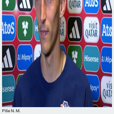
Piše
N. M.