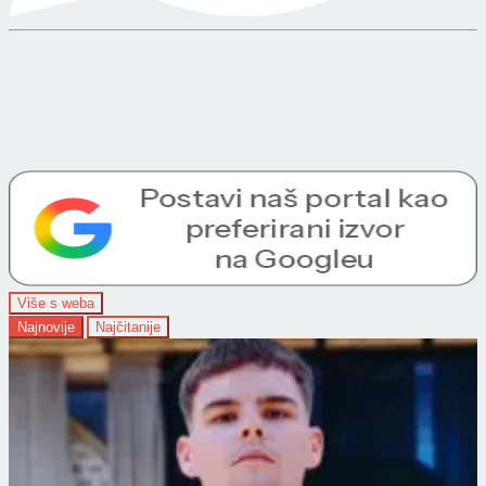
Više s weba
Najnovije
Najčitanije