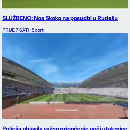
SLUŽBENO: Noa Skoko na posudbi u Rudešu
PRIJE 7 SATI
· Sport
Policija objavila važno priopćenje uoči utakmice