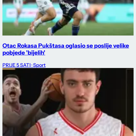
Otac Rokasa Pukštasa oglasio se poslije velike
pobjede 'bijelih'
PRIJE 5 SATI
· Sport