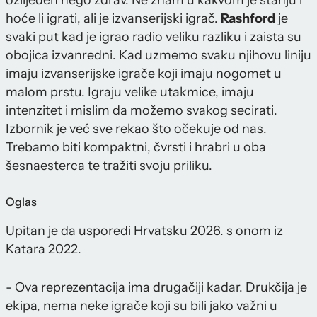
ozlijeđen nego zdrav. Ne znam u kakvom je stanju i
hoće li igrati, ali je izvanserijski igrač.
Rashford
je
svaki put kad je igrao radio veliku razliku i zaista su
obojica izvanredni. Kad uzmemo svaku njihovu liniju
imaju izvanserijske igrače koji imaju nogomet u
malom prstu. Igraju velike utakmice, imaju
intenzitet i mislim da možemo svakog secirati.
Izbornik je već sve rekao što očekuje od nas.
Trebamo biti kompaktni, čvrsti i hrabri u oba
šesnaesterca te tražiti svoju priliku.
Oglas
Upitan je da usporedi Hrvatsku 2026. s onom iz
Katara 2022.
- Ova reprezentacija ima drugačiji kadar. Drukčija je
ekipa, nema neke igrače koji su bili jako važni u