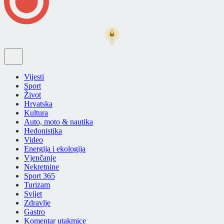
Vijesti
Sport
Život
Hrvatska
Kultura
Auto, moto & nautika
Hedonistika
Video
Energija i ekologija
Vjenčanje
Nekretnine
Sport 365
Turizam
Svijet
Zdravlje
Gastro
Komentar utakmice