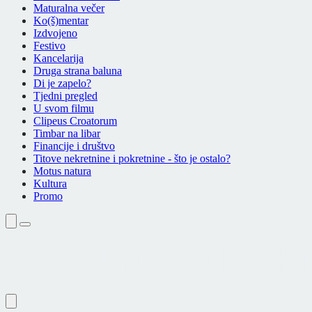
Maturalna večer
Ko(š)mentar
Izdvojeno
Festivo
Kancelarija
Druga strana baluna
Di je zapelo?
Tjedni pregled
U svom filmu
Clipeus Croatorum
Timbar na libar
Financije i društvo
Titove nekretnine i pokretnine - što je ostalo?
Motus natura
Kultura
Promo