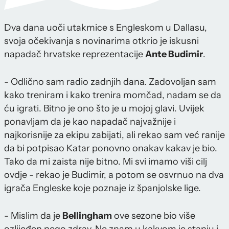
Dva dana uoči utakmice s Engleskom u Dallasu,
svoja očekivanja s novinarima otkrio je iskusni
napadač hrvatske reprezentacije
Ante Budimir
.
- Odlično sam radio zadnjih dana. Zadovoljan sam
kako treniram i kako trenira momčad, nadam se da
ću igrati. Bitno je ono što je u mojoj glavi. Uvijek
ponavljam da je kao napadač najvažnije i
najkorisnije za ekipu zabijati, ali rekao sam već ranije
da bi potpisao Katar ponovno onakav kakav je bio.
Tako da mi zaista nije bitno. Mi svi imamo viši cilj
ovdje - rekao je Budimir, a potom se osvrnuo na dva
igrača Engleske koje poznaje iz španjolske lige.
- Mislim da je
Bellingham
ove sezone bio više